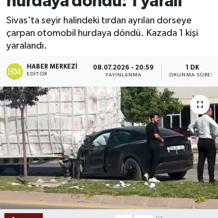
hurdaya döndü: 1 yaralı
Ekonomi
Sivas'ta seyir halindeki tırdan ayrılan dorseye
çarpan otomobil hurdaya döndü. Kazada 1 kişi
Sağlık
yaralandı.
Tokat Haber
HABER MERKEZI
08.07.2026 - 20:59
1 DK
EDITÖR
YAYINLANMA
OKUNMA SÜRESI