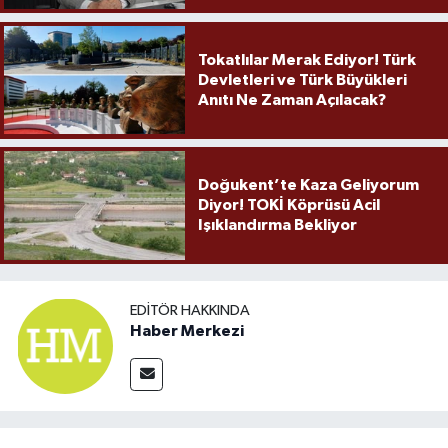
Tokatlılar Merak Ediyor! Türk
Devletleri ve Türk Büyükleri
Anıtı Ne Zaman Açılacak?
Doğukent’te Kaza Geliyorum
Diyor! TOKİ Köprüsü Acil
Işıklandırma Bekliyor
EDITÖR HAKKINDA
Haber Merkezi