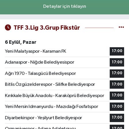
Detaylar için tıklayın
TFF 3.Lig 3.Grup Fikstür
6 Eylül, Pazar
Yeni Malatyaspor - Karaman FK
17:00
Adanaspor - Niğde Belediyesispor
17:00
Ağrı 1970 - Talasgücü Belediyespor
17:00
Bitlis Özgüzelderespor - Silifke Belediyespor
17:00
Kırıkkale Büyük Anadolu - Karaköprü Belediyespor
17:00
Yeni Mersin Idmanyurdu - Mazıdağı Fosfatspor
17:00
Diyarbekirspor - Yeşilyurt Belediyespor
17:00
Osmaniyespor - Adana Adaletgucu
17:00