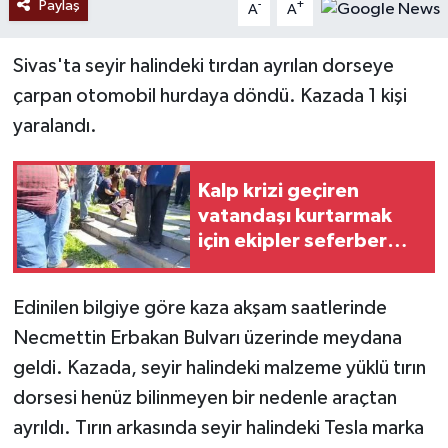
Paylaş
-
+
A
A
Sivas'ta seyir halindeki tırdan ayrılan dorseye
çarpan otomobil hurdaya döndü. Kazada 1 kişi
yaralandı.
Kalp krizi geçiren
vatandaşı kurtarmak
için ekipler seferber
oldu
Edinilen bilgiye göre kaza akşam saatlerinde
Necmettin Erbakan Bulvarı üzerinde meydana
geldi. Kazada, seyir halindeki malzeme yüklü tırın
dorsesi henüz bilinmeyen bir nedenle araçtan
ayrıldı. Tırın arkasında seyir halindeki Tesla marka