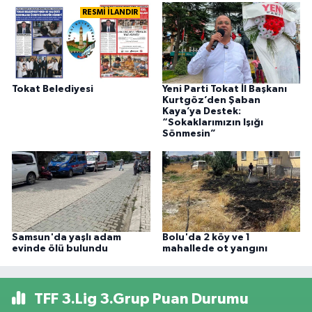
RESMİ İLANDIR
Tokat Belediyesi
Yeni Parti Tokat İl Başkanı
Kurtgöz’den Şaban
Kaya’ya Destek:
“Sokaklarımızın Işığı
Sönmesin”
Samsun'da yaşlı adam
Bolu'da 2 köy ve 1
evinde ölü bulundu
mahallede ot yangını
TFF 3.Lig 3.Grup Puan Durumu