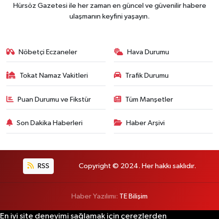
Hürsöz Gazetesi ile her zaman en güncel ve güvenilir habere
ulaşmanın keyfini yaşayın.
Nöbetçi Eczaneler
Hava Durumu
Tokat Namaz Vakitleri
Trafik Durumu
Puan Durumu ve Fikstür
Tüm Manşetler
Son Dakika Haberleri
Haber Arşivi
RSS
Copyright © 2024. Her hakkı saklıdır.
Haber Yazılımı:
TE Bilişim
En iyi site deneyimi sağlamak için çerezlerden