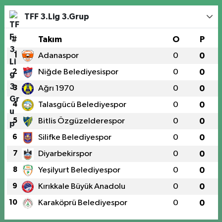
TFF 3.Lig 3.Grup
#
Takım
O
P
1
Adanaspor
0
0
2
Niğde Belediyesispor
0
0
3
Ağrı 1970
0
0
4
Talasgücü Belediyespor
0
0
5
Bitlis Özgüzelderespor
0
0
6
Silifke Belediyespor
0
0
7
Diyarbekirspor
0
0
8
Yeşilyurt Belediyespor
0
0
9
Kırıkkale Büyük Anadolu
0
0
10
Karaköprü Belediyespor
0
0