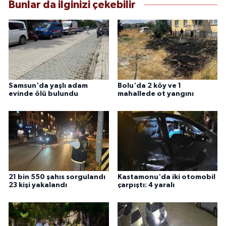
Bunlar da ilginizi çekebilir
Samsun'da yaşlı adam
Bolu'da 2 köy ve 1
evinde ölü bulundu
mahallede ot yangını
21 bin 550 şahıs sorgulandı
Kastamonu'da iki otomobil
23 kişi yakalandı
çarpıştı: 4 yaralı