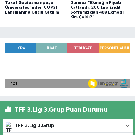
Tokat Gaziosmanpaşa
Durmaz “Ekmeğin Fiyatı
Üniversitesi’nden COP31
Katlandı, 200 Lira Eridi!
Lansmanına Güçlü Katılım
Soframızdan 489 Ekmeği
Kim Çaldı?”
TFF 3.Lig 3.Grup Puan Durumu
TFF 3.Lig 3.Grup