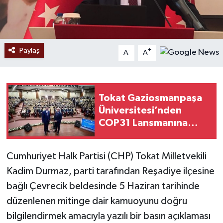
Paylaş
-
+
A
A
Tokat Gaziosmanpaşa
Üniversitesi’nden
COP31 Lansmanına
Güçlü Katılım
Cumhuriyet Halk Partisi (CHP) Tokat Milletvekili
Kadim Durmaz, parti tarafından Reşadiye ilçesine
bağlı Çevrecik beldesinde 5 Haziran tarihinde
düzenlenen mitinge dair kamuoyunu doğru
bilgilendirmek amacıyla yazılı bir basın açıklaması