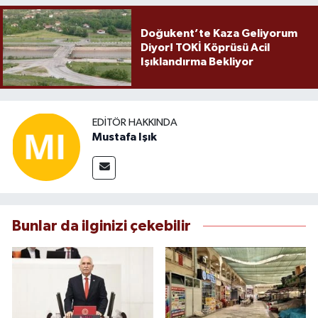
Doğukent’te Kaza Geliyorum
Diyor! TOKİ Köprüsü Acil
Işıklandırma Bekliyor
EDITÖR HAKKINDA
Mustafa Işık
Bunlar da ilginizi çekebilir