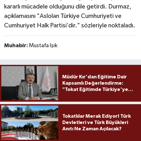
kararlı mücadele olduğunu dile getirdi. Durmaz,
açıklamasını "Aslolan Türkiye Cumhuriyeti ve
Cumhuriyet Halk Partisi’dir." sözleriyle noktaladı.
Muhabir:
Mustafa Işık
Müdür Kır'dan Eğitime Dair
Kapsamlı Değerlendirme:
"Tokat Eğitimde Türkiye'ye
Örnek Olmaya Devam Ediyor"
Tokatlılar Merak Ediyor! Türk
Devletleri ve Türk Büyükleri
Anıtı Ne Zaman Açılacak?