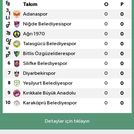
#
Takım
O
P
1
Adanaspor
0
0
2
Niğde Belediyesispor
0
0
3
Ağrı 1970
0
0
4
Talasgücü Belediyespor
0
0
5
Bitlis Özgüzelderespor
0
0
6
Silifke Belediyespor
0
0
7
Diyarbekirspor
0
0
8
Yeşilyurt Belediyespor
0
0
9
Kırıkkale Büyük Anadolu
0
0
10
Karaköprü Belediyespor
0
0
Detaylar için tıklayın