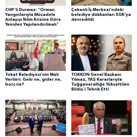
CHP'li Durmaz: "Orman
Çekenli İş Merkezi’ndeki
Yangınlarıyla Mücadele
belediye dükkanları SGK’ya
Anlayışı İklim Krizine Göre
devredildi
Yeniden Yapılandırılmalı"
Tokat Belediyesi’nin Mali
TOKKON Genel Başkanı
Verileri: Gelir ne, gider ne,
Yılmaz, YAŞ Kararlarıyla
borç ne?
Tuğgeneralliğe Yükseltilen
Bildiş’i Tebrik Etti