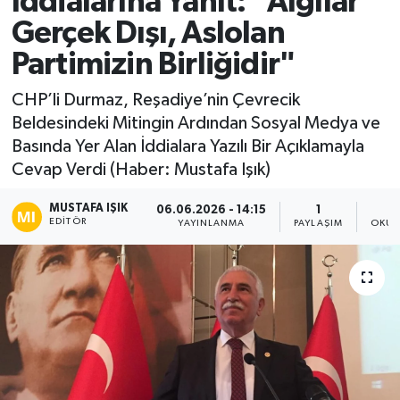
İddialarına Yanıt: "Algılar
Gerçek Dışı, Aslolan
Ekonomi
Partimizin Birliğidir"
Sağlık
CHP’li Durmaz, Reşadiye’nin Çevrecik
Beldesindeki Mitingin Ardından Sosyal Medya ve
Tokat Haber
Basında Yer Alan İddialara Yazılı Bir Açıklamayla
Cevap Verdi (Haber: Mustafa Işık)
MUSTAFA IŞIK
06.06.2026 - 14:15
1
EDITÖR
YAYINLANMA
PAYLAŞIM
OKUN