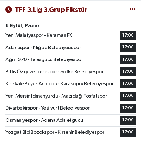
TFF 3.Lig 3.Grup Fikstür
6 Eylül, Pazar
Yeni Malatyaspor - Karaman FK
17:00
Adanaspor - Niğde Belediyesispor
17:00
Ağrı 1970 - Talasgücü Belediyespor
17:00
Bitlis Özgüzelderespor - Silifke Belediyespor
17:00
Kırıkkale Büyük Anadolu - Karaköprü Belediyespor
17:00
Yeni Mersin Idmanyurdu - Mazıdağı Fosfatspor
17:00
Diyarbekirspor - Yeşilyurt Belediyespor
17:00
Osmaniyespor - Adana Adaletgucu
17:00
Yozgat Bld Bozokspor - Kırşehir Belediyespor
17:00