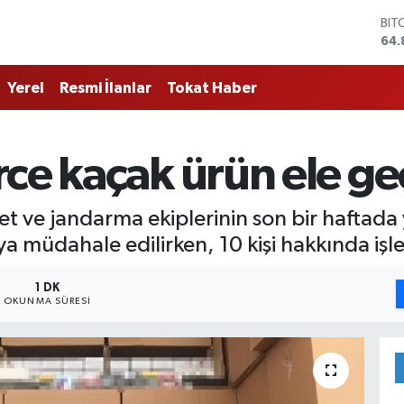
BIT
64.
DO
47,
Yerel
Resmi İlanlar
Tokat Haber
EU
55,
STE
64,
ce kaçak ürün ele geç
GRA
666
BİS
 ve jandarma ekiplerinin son bir haftada 
13.
 müdahale edilirken, 10 kişi hakkında işle
1 DK
OKUNMA SÜRESI