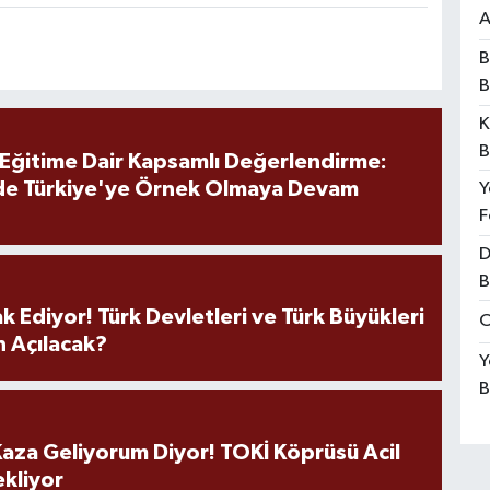
A
B
B
K
B
 Eğitime Dair Kapsamlı Değerlendirme:
de Türkiye'ye Örnek Olmaya Devam
Y
F
D
B
k Ediyor! Türk Devletleri ve Türk Büyükleri
O
 Açılacak?
Y
B
aza Geliyorum Diyor! TOKİ Köprüsü Acil
ekliyor