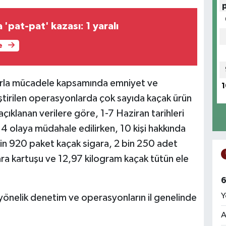
pat-pat' kazası: 1 yaralı
e
larla mücadele kapsamında emniyet ve
1
ştirilen operasyonlarda çok sayıda kaçak ürün
 açıklanan verilere göre, 1-7 Haziran tarihleri
 4 olaya müdahale edilirken, 10 kişi hakkında
bin 920 paket kaçak sigara, 2 bin 250 adet
ra kartuşu ve 12,97 kilogram kaçak tütün ele
6
Y
 yönelik denetim ve operasyonların il genelinde
A