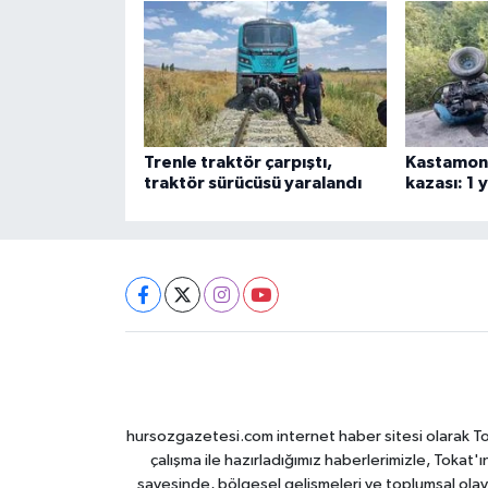
Trenle traktör çarpıştı,
Kastamonu
traktör sürücüsü yaralandı
kazası: 1 y
hursozgazetesi.com internet haber sitesi olarak Tokat
çalışma ile hazırladığımız haberlerimizle, Tokat'ın
sayesinde, bölgesel gelişmeleri ve toplumsal olayl