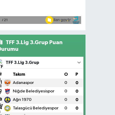
TFF 3.Lig 3.Grup Puan
Durumu
TFF 3.Lig 3.Grup
#
Takım
O
P
1
Adanaspor
0
0
2
Niğde Belediyesispor
0
0
3
Ağrı 1970
0
0
4
Talasgücü Belediyespor
0
0