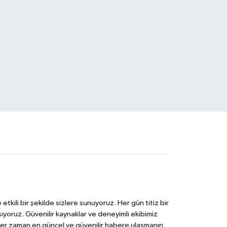
tkili bir şekilde sizlere sunuyoruz. Her gün titiz bir
laşıyoruz. Güvenilir kaynaklar ve deneyimli ekibimiz
e her zaman en güncel ve güvenilir habere ulaşmanın