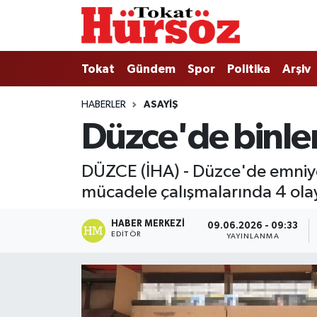
Tokat
Nöbetçi Eczaneler
Tokat
Gündem
Spor
Politika
Arşiv
Türkiye Gündemi
Hava Durumu
HABERLER
ASAYIŞ
Düzce'de binler
Gündem
Tokat Namaz Vakitleri
Asayiş
Trafik Durumu
DÜZCE (İHA) - Düzce'de emniyet
mücadele çalışmalarında 4 olaya
Spor
Süper Lig Puan Durumu ve Fikstür
HABER MERKEZI
09.06.2026 - 09:33
Politika
Tüm Manşetler
EDITÖR
YAYINLANMA
Tokat Spor
Son Dakika Haberleri
Eğitim
Haber Arşivi