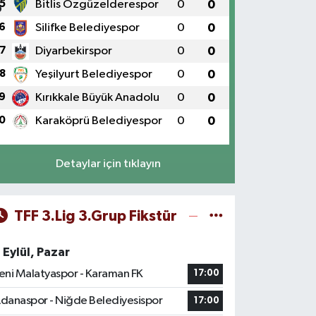
5
Bitlis Özgüzelderespor
0
0
6
Silifke Belediyespor
0
0
7
Diyarbekirspor
0
0
8
Yeşilyurt Belediyespor
0
0
9
Kırıkkale Büyük Anadolu
0
0
0
Karaköprü Belediyespor
0
0
Detaylar için tıklayın
TFF 3.Lig 3.Grup Fikstür
 Eylül, Pazar
eni Malatyaspor - Karaman FK
17:00
danaspor - Niğde Belediyesispor
17:00