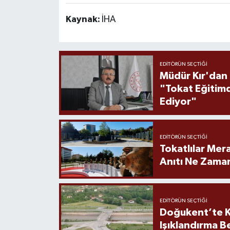
Kaynak:
İHA
EDITÖRÜN SEÇTIĞI
Müdür Kır'dan
"Tokat Eğitim
Ediyor"
EDITÖRÜN SEÇTIĞI
Tokatlılar Mera
Anıtı Ne Zaman
EDITÖRÜN SEÇTIĞI
Doğukent’te K
Işıklandırma B