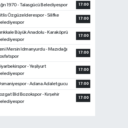
ğrı 1970 - Talasgücü Belediyespor
17:00
itlis Özgüzelderespor - Silifke
17:00
elediyespor
ırıkkale Büyük Anadolu - Karaköprü
17:00
elediyespor
eni Mersin Idmanyurdu - Mazıdağı
17:00
osfatspor
iyarbekirspor - Yeşilyurt
17:00
elediyespor
smaniyespor - Adana Adaletgucu
17:00
ozgat Bld Bozokspor - Kırşehir
17:00
elediyespor