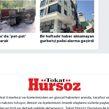
'da 'pat-pat'
Bir haftadır haber alınamayan
aralı
gurbetçi polisi alarma geçirdi
 il merkezi ve ilçelerimizden en güncel haberleri anında, tarafsız ve e
 nabzını tutuyor, ilimizin ve ilçelerimizin önemli olaylarını sizlerle pay
arı en hızlı ve detaylı şekilde aktarıyoruz. Tokat Hürsöz Gazetesi il