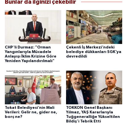
Bunlar da ilginizi çekebilir
CHP'li Durmaz: "Orman
Çekenli İş Merkezi’ndeki
Yangınlarıyla Mücadele
belediye dükkanları SGK’ya
Anlayışı İklim Krizine Göre
devredildi
Yeniden Yapılandırılmalı"
Tokat Belediyesi’nin Mali
TOKKON Genel Başkanı
Verileri: Gelir ne, gider ne,
Yılmaz, YAŞ Kararlarıyla
borç ne?
Tuğgeneralliğe Yükseltilen
Bildiş’i Tebrik Etti