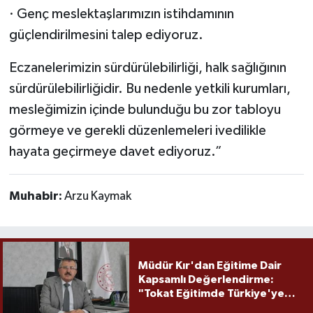
· Genç meslektaşlarımızın istihdamının
güçlendirilmesini talep ediyoruz.
Eczanelerimizin sürdürülebilirliği, halk sağlığının
sürdürülebilirliğidir. Bu nedenle yetkili kurumları,
mesleğimizin içinde bulunduğu bu zor tabloyu
görmeye ve gerekli düzenlemeleri ivedilikle
hayata geçirmeye davet ediyoruz.”
Muhabir:
Arzu Kaymak
Müdür Kır'dan Eğitime Dair
Kapsamlı Değerlendirme:
"Tokat Eğitimde Türkiye'ye
Örnek Olmaya Devam Ediyor"