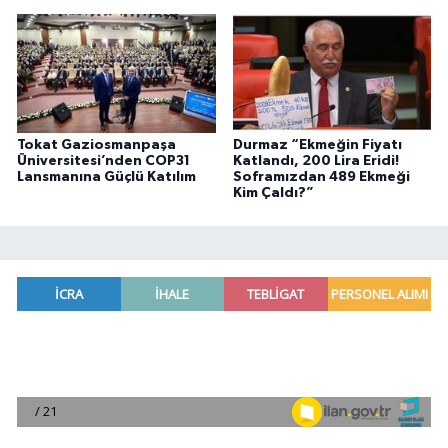
Tokat Gaziosmanpaşa
Durmaz “Ekmeğin Fiyatı
Üniversitesi’nden COP31
Katlandı, 200 Lira Eridi!
Lansmanına Güçlü Katılım
Soframızdan 489 Ekmeği
Kim Çaldı?”