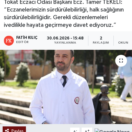
Tokat Eczacı Odası Başkanı Ecz. Tamer TEKELİ:
“Eczanelerimizin sürdürülebilirliği, halk sağlığının
Ekonomi
sürdürülebilirliğidir. Gerekli düzenlemeleri
ivedilikle hayata geçirmeye davet ediyoruz.”
Sağlık
FATIH KILIÇ
30.06.2026 - 15:48
2
2
Tokat Haber
EDITÖR
YAYINLANMA
PAYLAŞIM
OKUNMA
Paylaş
-
+