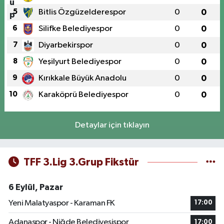
5
Bitlis Özgüzelderespor
0
0
6
Silifke Belediyespor
0
0
7
Diyarbekirspor
0
0
8
Yeşilyurt Belediyespor
0
0
9
Kırıkkale Büyük Anadolu
0
0
10
Karaköprü Belediyespor
0
0
Detaylar için tıklayın
TFF 3.Lig 3.Grup Fikstür
6 Eylül, Pazar
Yeni Malatyaspor - Karaman FK
17:00
Adanaspor - Niğde Belediyesispor
17:00