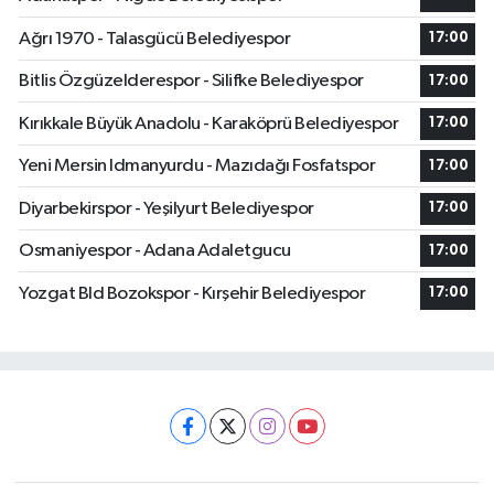
Ağrı 1970 - Talasgücü Belediyespor
17:00
Bitlis Özgüzelderespor - Silifke Belediyespor
17:00
Kırıkkale Büyük Anadolu - Karaköprü Belediyespor
17:00
Yeni Mersin Idmanyurdu - Mazıdağı Fosfatspor
17:00
Diyarbekirspor - Yeşilyurt Belediyespor
17:00
Osmaniyespor - Adana Adaletgucu
17:00
Yozgat Bld Bozokspor - Kırşehir Belediyespor
17:00