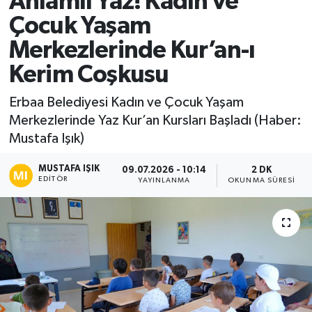
Anlamlı Yaz! Kadın ve
Çocuk Yaşam
Ekonomi
Merkezlerinde Kur’an-ı
Sağlık
Kerim Coşkusu
Tokat Haber
Erbaa Belediyesi Kadın ve Çocuk Yaşam
Merkezlerinde Yaz Kur’an Kursları Başladı (Haber:
Mustafa Işık)
MUSTAFA IŞIK
09.07.2026 - 10:14
2 DK
EDITÖR
YAYINLANMA
OKUNMA SÜRESI