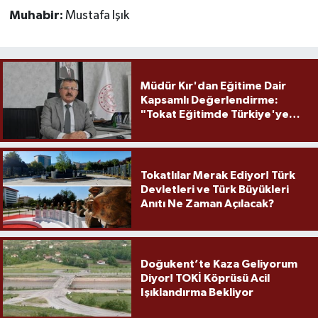
Muhabir:
Mustafa Işık
Müdür Kır'dan Eğitime Dair
Kapsamlı Değerlendirme:
"Tokat Eğitimde Türkiye'ye
Örnek Olmaya Devam Ediyor"
Tokatlılar Merak Ediyor! Türk
Devletleri ve Türk Büyükleri
Anıtı Ne Zaman Açılacak?
Doğukent’te Kaza Geliyorum
Diyor! TOKİ Köprüsü Acil
Işıklandırma Bekliyor