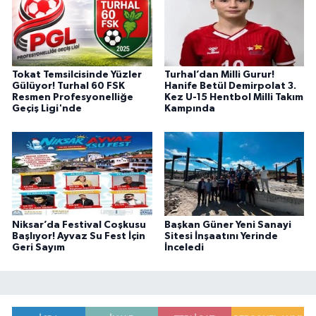
Tokat Temsilcisinde Yüzler
Turhal’dan Milli Gurur!
Gülüyor! Turhal 60 FSK
Hanife Betül Demirpolat 3.
Resmen Profesyonelliğe
Kez U-15 Hentbol Milli Takım
Geçiş Ligi'nde
Kampında
Niksar’da Festival Coşkusu
Başkan Güner Yeni Sanayi
Başlıyor! Ayvaz Su Fest İçin
Sitesi İnşaatını Yerinde
Geri Sayım
İnceledi