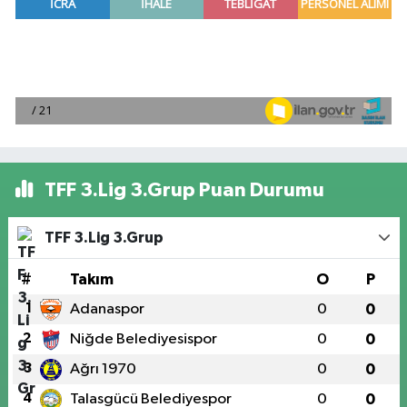
TFF 3.Lig 3.Grup Puan Durumu
TFF 3.Lig 3.Grup
#
Takım
O
P
1
Adanaspor
0
0
2
Niğde Belediyesispor
0
0
3
Ağrı 1970
0
0
4
Talasgücü Belediyespor
0
0