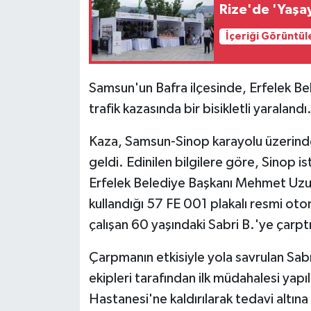
Rize'de 'Yaşay
İçeriği Görüntül
Samsun'un Bafra ilçesinde, Erfelek Bel
trafik kazasında bir bisikletli yaralandı
Kaza, Samsun-Sinop karayolu üzerin
geldi. Edinilen bilgilere göre, Sinop is
Erfelek Belediye Başkanı Mehmet Uzu
kullandığı 57 FE 001 plakalı resmi ot
çalışan 60 yaşındaki Sabri B.'ye çarptı
Çarpmanın etkisiyle yola savrulan Sabri
ekipleri tarafından ilk müdahalesi yap
Hastanesi'ne kaldırılarak tedavi altına 