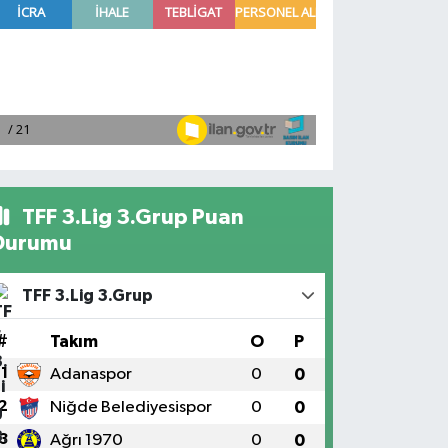
TFF 3.Lig 3.Grup Puan
Durumu
TFF 3.Lig 3.Grup
#
Takım
O
P
1
Adanaspor
0
0
2
Niğde Belediyesispor
0
0
3
Ağrı 1970
0
0