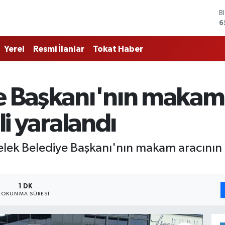
B
6
D
4
Yerel
Resmi İlanlar
Tokat Haber
E
5
S
6
ye Başkanı'nın makam
G
6
B
li yaralandı
1
lek Belediye Başkanı'nın makam aracının ka
1 DK
OKUNMA SÜRESI