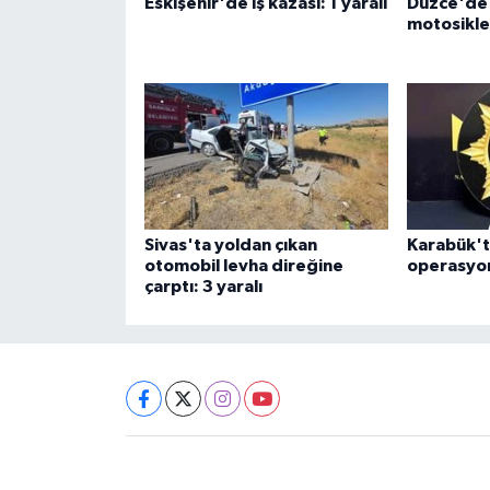
Eskişehir'de iş kazası: 1 yaralı
Düzce'de 
motosiklet
Sivas'ta yoldan çıkan
Karabük't
otomobil levha direğine
operasyon
çarptı: 3 yaralı