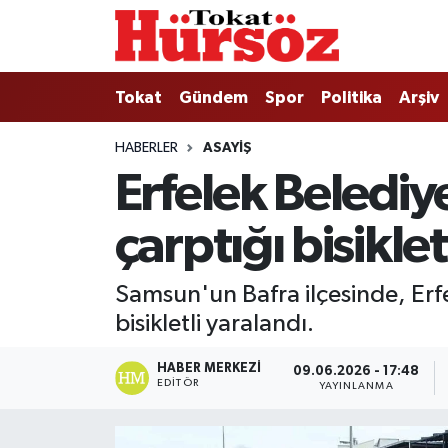
Tokat
Nöbetçi Eczaneler
Tokat
Gündem
Spor
Politika
Arşiv
Türkiye Gündemi
Hava Durumu
HABERLER
ASAYIŞ
Erfelek Beledi
Gündem
Tokat Namaz Vakitleri
çarptığı bisiklet
Asayiş
Trafik Durumu
Spor
Süper Lig Puan Durumu ve Fikstür
Samsun'un Bafra ilçesinde, Erfe
bisikletli yaralandı.
Politika
Tüm Manşetler
HABER MERKEZI
09.06.2026 - 17:48
Tokat Spor
Son Dakika Haberleri
EDITÖR
YAYINLANMA
Eğitim
Haber Arşivi