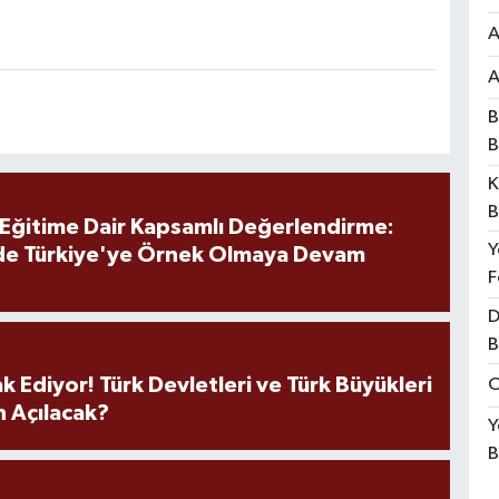
A
A
B
B
K
B
 Eğitime Dair Kapsamlı Değerlendirme:
Y
de Türkiye'ye Örnek Olmaya Devam
F
D
B
k Ediyor! Türk Devletleri ve Türk Büyükleri
O
 Açılacak?
Y
B