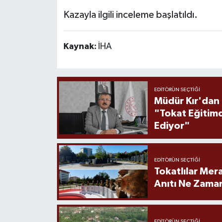
Kazayla ilgili inceleme başlatıldı.
Kaynak:
İHA
EDITÖRÜN SEÇTIĞI
Müdür Kır'dan
"Tokat Eğitim
Ediyor"
EDITÖRÜN SEÇTIĞI
Tokatlılar Mera
Anıtı Ne Zaman
EDITÖRÜN SEÇTIĞI