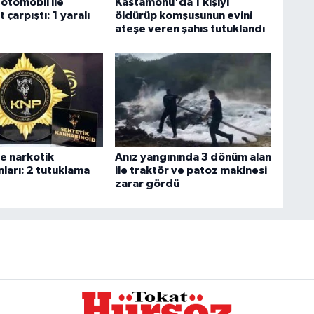
otomobil ile
Kastamonu'da 1 kişiyi
 çarpıştı: 1 yaralı
öldürüp komşusunun evini
ateşe veren şahıs tutuklandı
e narkotik
Anız yangınında 3 dönüm alan
ları: 2 tutuklama
ile traktör ve patoz makinesi
zarar gördü