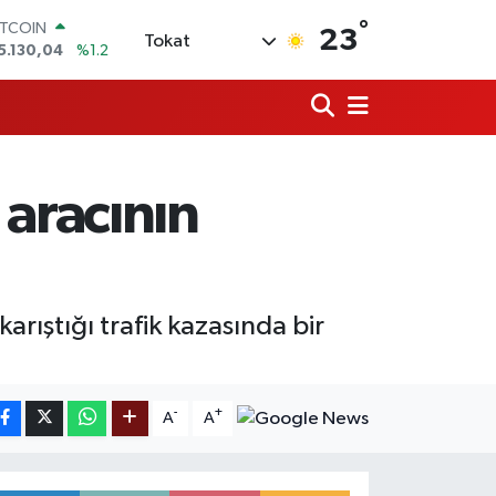
°
ITCOIN
23
Tokat
5.130,04
%1.2
OLAR
7,7106
%0.17
URO
5,1652
%0.27
TERLİN
4,4046
%0.35
 aracının
RAM ALTIN
648.99
%2.59
İST100
3.773
%-19
rıştığı trafik kazasında bir
-
+
A
A