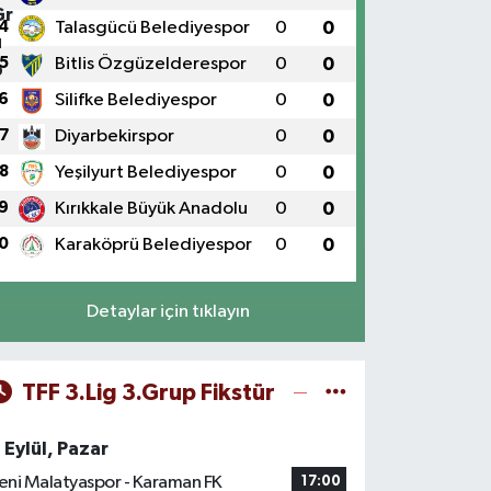
4
Talasgücü Belediyespor
0
0
5
Bitlis Özgüzelderespor
0
0
6
Silifke Belediyespor
0
0
7
Diyarbekirspor
0
0
8
Yeşilyurt Belediyespor
0
0
9
Kırıkkale Büyük Anadolu
0
0
0
Karaköprü Belediyespor
0
0
Detaylar için tıklayın
TFF 3.Lig 3.Grup Fikstür
 Eylül, Pazar
eni Malatyaspor - Karaman FK
17:00