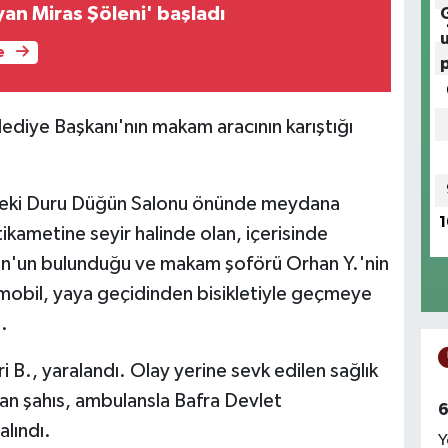
an Miras Şöleni' başladı
e
ediye Başkanı'nın makam aracının karıştığı
.
deki Duru Düğün Salonu önünde meydana
1
tikametine seyir halinde olan, içerisinde
n'un bulunduğu ve makam şoförü Orhan Y.'nin
omobil, yaya geçidinden bisikletiyle geçmeye
.
 B., yaralandı. Olay yerine sevk edilen sağlık
ılan şahıs, ambulansla Bafra Devlet
6
alındı.
Y