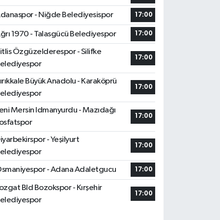
danaspor - Niğde Belediyesispor
17:00
ğrı 1970 - Talasgücü Belediyespor
17:00
itlis Özgüzelderespor - Silifke
17:00
elediyespor
ırıkkale Büyük Anadolu - Karaköprü
17:00
elediyespor
eni Mersin Idmanyurdu - Mazıdağı
17:00
osfatspor
iyarbekirspor - Yeşilyurt
17:00
elediyespor
smaniyespor - Adana Adaletgucu
17:00
ozgat Bld Bozokspor - Kırşehir
17:00
elediyespor