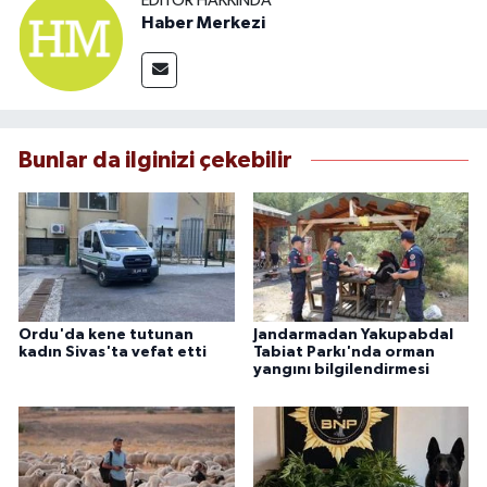
EDITÖR HAKKINDA
Haber Merkezi
Bunlar da ilginizi çekebilir
Ordu'da kene tutunan
Jandarmadan Yakupabdal
kadın Sivas'ta vefat etti
Tabiat Parkı'nda orman
yangını bilgilendirmesi