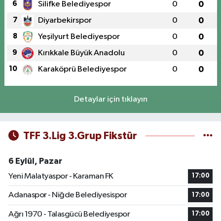
6
Silifke Belediyespor
0
0
7
Diyarbekirspor
0
0
8
Yeşilyurt Belediyespor
0
0
9
Kırıkkale Büyük Anadolu
0
0
10
Karaköprü Belediyespor
0
0
Detaylar için tıklayın
TFF 3.Lig 3.Grup Fikstür
6 Eylül, Pazar
Yeni Malatyaspor - Karaman FK
17:00
Adanaspor - Niğde Belediyesispor
17:00
Ağrı 1970 - Talasgücü Belediyespor
17:00