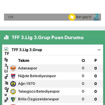
TFF 3.Lig 3.Grup Puan Durumu
TFF 3.Lig 3.Grup
#
Takım
O
P
1
Adanaspor
0
0
2
Niğde Belediyesispor
0
0
3
Ağrı 1970
0
0
4
Talasgücü Belediyespor
0
0
5
Bitlis Özgüzelderespor
0
0