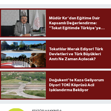
Müdür Kır'dan Eğitime Dair
Kapsamlı Değerlendirme:
"Tokat Eğitimde Türkiye'ye
Örnek Olmaya Devam Ediyor"
Tokatlılar Merak Ediyor! Türk
Devletleri ve Türk Büyükleri
Anıtı Ne Zaman Açılacak?
Doğukent’te Kaza Geliyorum
Diyor! TOKİ Köprüsü Acil
Işıklandırma Bekliyor