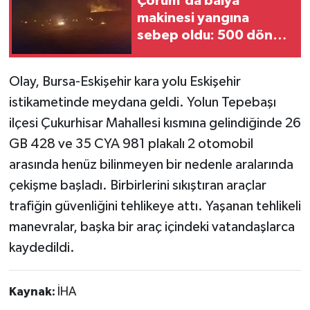
Çorum'da balya
makinesi yangına
sebep oldu: 500 dönüm
anız küle döndü
Olay, Bursa-Eskişehir kara yolu Eskişehir
istikametinde meydana geldi. Yolun Tepebaşı
ilçesi Çukurhisar Mahallesi kısmına gelindiğinde 26
GB 428 ve 35 CYA 981 plakalı 2 otomobil
arasında henüz bilinmeyen bir nedenle aralarında
çekişme başladı. Birbirlerini sıkıştıran araçlar
trafiğin güvenliğini tehlikeye attı. Yaşanan tehlikeli
manevralar, başka bir araç içindeki vatandaşlarca
kaydedildi.
Kaynak:
İHA