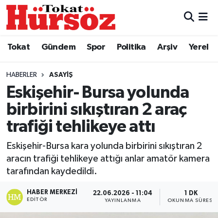
Tokat
Nöbetçi Eczaneler
Tokat
Gündem
Spor
Politika
Arşiv
Yerel
Türkiye Gündemi
Hava Durumu
HABERLER
ASAYIŞ
Gündem
Tokat Namaz Vakitleri
Eskişehir- Bursa yolunda
birbirini sıkıştıran 2 araç
Asayiş
Trafik Durumu
trafiği tehlikeye attı
Spor
Süper Lig Puan Durumu ve Fikstür
Eskişehir-Bursa kara yolunda birbirini sıkıştıran 2
aracın trafiği tehlikeye attığı anlar amatör kamera
Politika
Tüm Manşetler
tarafından kaydedildi.
Tokat Spor
Son Dakika Haberleri
HABER MERKEZI
22.06.2026 - 11:04
1 DK
EDITÖR
YAYINLANMA
OKUNMA SÜRESI
Eğitim
Haber Arşivi