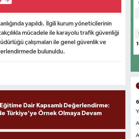
e
nlığında yapıldı. İlgili kurum yöneticilerinin
akçılıkla mücadele ile karayolu trafik güvenliği
Müdürlüğü çalışmaları ile genel güvenlik ve
1
eğerlendirmede bulunuldu.
6
 Eğitime Dair Kapsamlı Değerlendirme:
Y
de Türkiye'ye Örnek Olmaya Devam
A
A