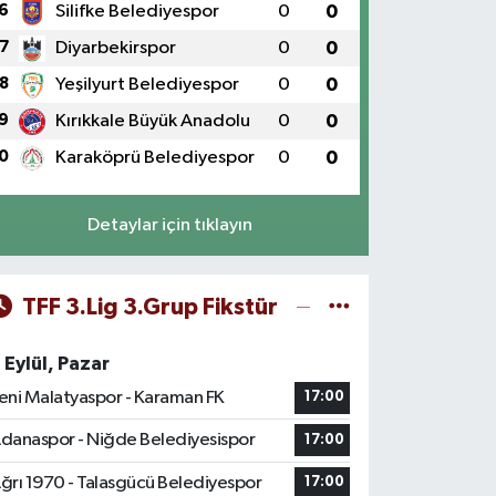
6
Silifke Belediyespor
0
0
7
Diyarbekirspor
0
0
8
Yeşilyurt Belediyespor
0
0
9
Kırıkkale Büyük Anadolu
0
0
0
Karaköprü Belediyespor
0
0
Detaylar için tıklayın
TFF 3.Lig 3.Grup Fikstür
 Eylül, Pazar
eni Malatyaspor - Karaman FK
17:00
danaspor - Niğde Belediyesispor
17:00
ğrı 1970 - Talasgücü Belediyespor
17:00