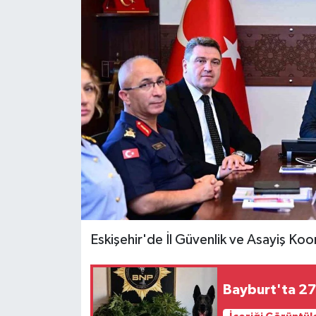
Ekonomi
Sağlık
Tokat Haber
Eskişehir'de İl Güvenlik ve Asayiş Koo
Bayburt'ta 27 