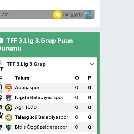
TFF 3.Lig 3.Grup Puan
Durumu
TFF 3.Lig 3.Grup
#
Takım
O
P
1
Adanaspor
0
0
2
Niğde Belediyesispor
0
0
3
Ağrı 1970
0
0
4
Talasgücü Belediyespor
0
0
5
Bitlis Özgüzelderespor
0
0