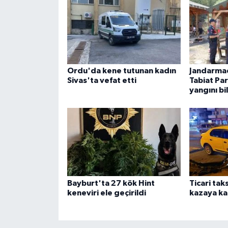
Ordu'da kene tutunan kadın
Jandarma
Sivas'ta vefat etti
Tabiat Pa
yangını bi
Bayburt'ta 27 kök Hint
Ticari tak
keneviri ele geçirildi
kazaya kar