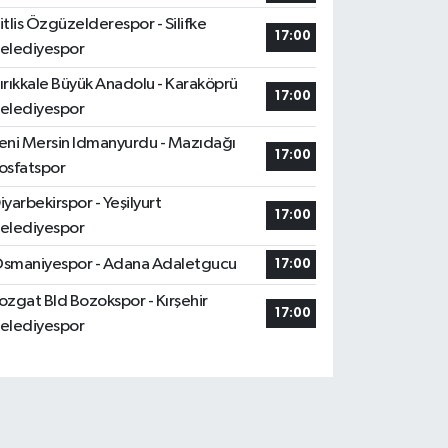
itlis Özgüzelderespor - Silifke
17:00
elediyespor
ırıkkale Büyük Anadolu - Karaköprü
17:00
elediyespor
eni Mersin Idmanyurdu - Mazıdağı
17:00
osfatspor
iyarbekirspor - Yeşilyurt
17:00
elediyespor
smaniyespor - Adana Adaletgucu
17:00
ozgat Bld Bozokspor - Kırşehir
17:00
elediyespor