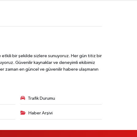
tkili bir şekilde sizlere sunuyoruz. Her gün titiz bir
laşıyoruz. Güvenilir kaynaklar ve deneyimli ekibimiz
e her zaman en güncel ve güvenilir habere ulaşmanın
Trafik Durumu
Haber Arşivi