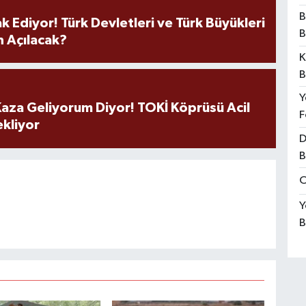
B
k Ediyor! Türk Devletleri ve Türk Büyükleri
B
 Açılacak?
K
B
Y
aza Geliyorum Diyor! TOKİ Köprüsü Acil
F
ekliyor
D
B
O
Y
B