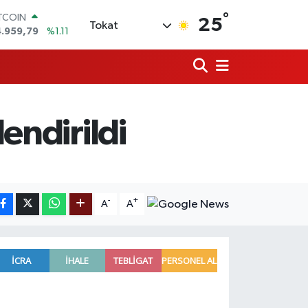
°
ITCOIN
25
Tokat
4.959,79
%1.11
OLAR
7,7436
%0.18
URO
5,2510
%0.32
ERLİN
,4811
%0.38
endirildi
RAM ALTIN
660.55
%0.03
ST100
.779
%-14
-
+
A
A