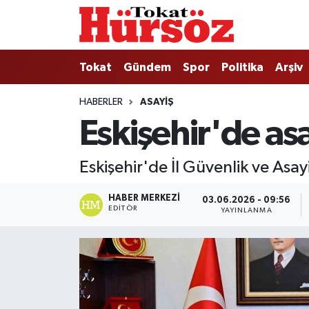
Tokat
Nöbetçi Eczaneler
Tokat
Gündem
Spor
Politika
Arşiv
Türkiye Gündemi
Hava Durumu
HABERLER
ASAYIŞ
Eskişehir'de asa
Gündem
Tokat Namaz Vakitleri
Asayiş
Trafik Durumu
Eskişehir'de İl Güvenlik ve Asay
Spor
Süper Lig Puan Durumu ve Fikstür
HABER MERKEZI
03.06.2026 - 09:56
EDITÖR
YAYINLANMA
Politika
Tüm Manşetler
Tokat Spor
Son Dakika Haberleri
Eğitim
Haber Arşivi