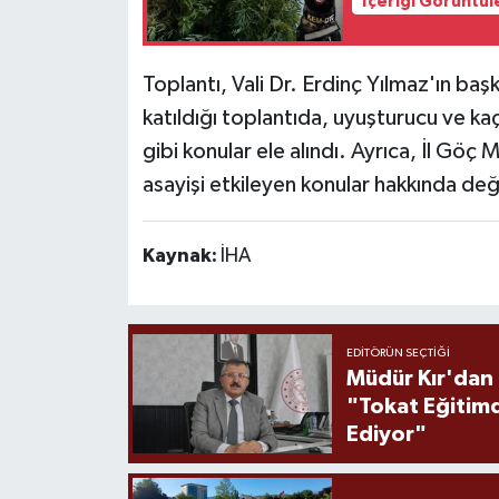
İçeriği Görüntül
Toplantı, Vali Dr. Erdinç Yılmaz'ın başka
katıldığı toplantıda, uyuşturucu ve kaç
gibi konular ele alındı. Ayrıca, İl Göç 
asayişi etkileyen konular hakkında d
Kaynak:
İHA
EDITÖRÜN SEÇTIĞI
Müdür Kır'dan
"Tokat Eğitim
Ediyor"