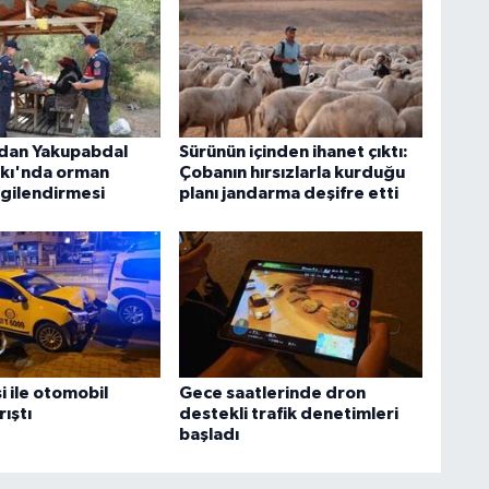
dan Yakupabdal
Sürünün içinden ihanet çıktı:
rkı'nda orman
Çobanın hırsızlarla kurduğu
lgilendirmesi
planı jandarma deşifre etti
si ile otomobil
Gece saatlerinde dron
ıştı
destekli trafik denetimleri
başladı