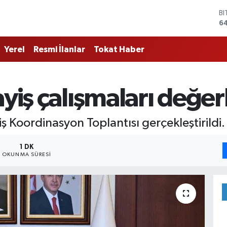
B
6
D
4
Yerel
Resmi İlanlar
Tokat Haber
E
5
ST
64
yiş çalışmaları değerl
G
6
Bİ
iş Koordinasyon Toplantısı gerçekleştirildi.
13
1 DK
OKUNMA SÜRESI