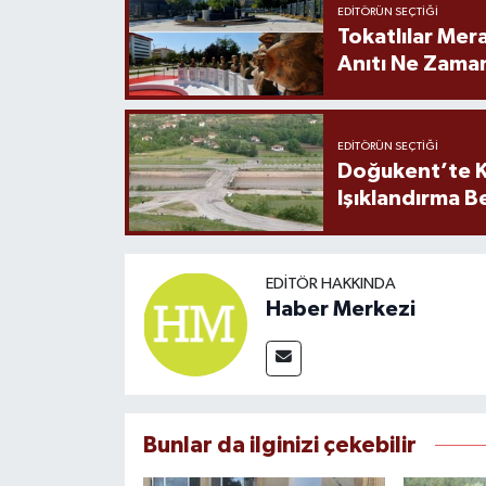
EDITÖRÜN SEÇTIĞI
Tokatlılar Mera
Anıtı Ne Zaman
EDITÖRÜN SEÇTIĞI
Doğukent’te K
Işıklandırma B
EDITÖR HAKKINDA
Haber Merkezi
Bunlar da ilginizi çekebilir