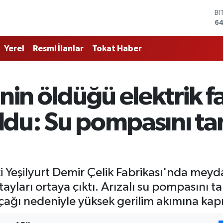
64
D
47
E
55
Yerel
Resmi İlanlar
Tokat Haber
ST
64
GR
6
nin öldüğü elektrik f
Bİ
13
 oldu: Su pompasını t
Yeşilyurt Demir Çelik Fabrikası'nda meyda
etayları ortaya çıktı. Arızalı su pompasını 
çağı nedeniyle yüksek gerilim akımına kapıl