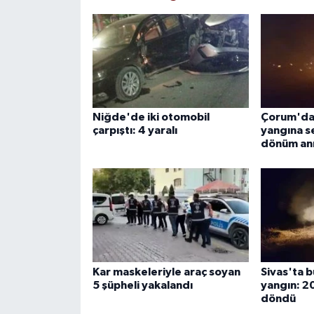
Niğde'de iki otomobil
Çorum'da 
çarpıştı: 4 yaralı
yangına s
dönüm anı
Kar maskeleriyle araç soyan
Sivas'ta 
5 şüpheli yakalandı
yangın: 2
döndü