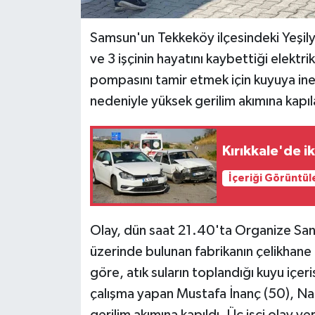
Samsun'un Tekkeköy ilçesindeki Yeşil
ve 3 işçinin hayatını kaybettiği elektrik
pompasını tamir etmek için kuyuya inen
nedeniyle yüksek gerilim akımına kapıla
Kırıkkale'de i
İçeriği Görüntül
Olay, dün saat 21.40'ta Organize San
üzerinde bulunan fabrikanın çelikhane 
göre, atık suların toplandığı kuyu içe
çalışma yapan Mustafa İnanç (50), Na
gerilim akımına kapıldı. Üç işçi olay y