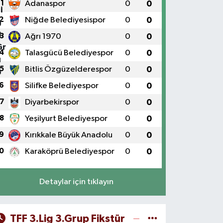
1
Adanaspor
0
0
2
Niğde Belediyesispor
0
0
3
Ağrı 1970
0
0
4
Talasgücü Belediyespor
0
0
5
Bitlis Özgüzelderespor
0
0
6
Silifke Belediyespor
0
0
7
Diyarbekirspor
0
0
8
Yeşilyurt Belediyespor
0
0
9
Kırıkkale Büyük Anadolu
0
0
0
Karaköprü Belediyespor
0
0
Detaylar için tıklayın
TFF 3.Lig 3.Grup Fikstür