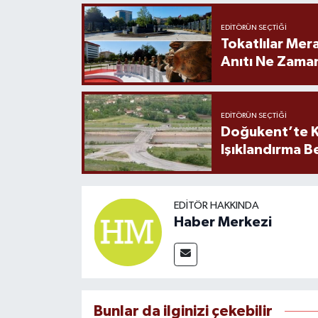
EDITÖRÜN SEÇTIĞI
Tokatlılar Mera
Anıtı Ne Zaman
EDITÖRÜN SEÇTIĞI
Doğukent’te K
Işıklandırma B
EDITÖR HAKKINDA
Haber Merkezi
Bunlar da ilginizi çekebilir