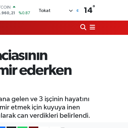
.960,21
%0.87
°
14
OLAR
Tokat
,7436
%0.18
URO
,2510
%0.32
ERLİN
,4811
%0.38
AM ALTIN
660.55
%0.03
aciasının
ST100
.779
%-14
amir ederken
na gelen ve 3 işçinin hayatını
tamir etmek için kuyuya inen
arak can verdikleri belirlendi.