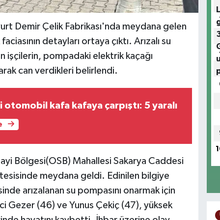
yurt Demir Çelik Fabrikası'nda meydana gelen
 faciasının detayları ortaya çıktı. Arızalı su
 işçilerin, pompadaki elektrik kaçağı
rak can verdikleri belirlendi.
ki otomobil kafa kafaya çarpıştı: 5 yaralı
e
1
ayi Bölgesi(OSB) Mahallesi Sakarya Caddesi
tesisinde meydana geldi. Edinilen bilgiye
risinde arızalanan su pompasını onarmak için
ci Gezer (46) ve Yunus Çekiç (47), yüksek
erinde hayatını kaybetti. İhbar üzerine olay