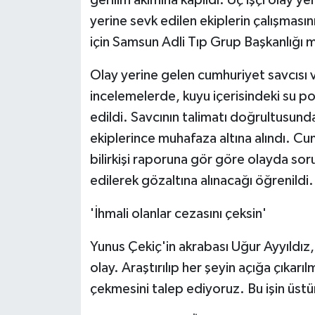
yerine sevk edilen ekiplerin çalışmasını
için Samsun Adli Tıp Grup Başkanlığı m
Olay yerine gelen cumhuriyet savcısı ve
incelemelerde, kuyu içerisindeki su p
edildi. Savcının talimatı doğrultusun
ekiplerince muhafaza altına alındı. Cum
bilirkişi raporuna gör göre olayda soru
edilerek gözaltına alınacağı öğrenildi.
'İhmali olanlar cezasını çeksin'
Yunus Çekiç'in akrabası Uğur Ayyıldı
olay. Araştırılıp her şeyin açığa çıkarıl
çekmesini talep ediyoruz. Bu işin üstün