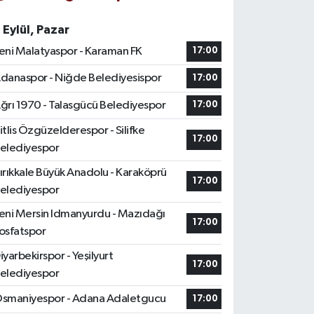
 Eylül, Pazar
eni Malatyaspor - Karaman FK
17:00
danaspor - Niğde Belediyesispor
17:00
ğrı 1970 - Talasgücü Belediyespor
17:00
itlis Özgüzelderespor - Silifke
17:00
elediyespor
ırıkkale Büyük Anadolu - Karaköprü
17:00
elediyespor
eni Mersin Idmanyurdu - Mazıdağı
17:00
osfatspor
iyarbekirspor - Yeşilyurt
17:00
elediyespor
smaniyespor - Adana Adaletgucu
17:00