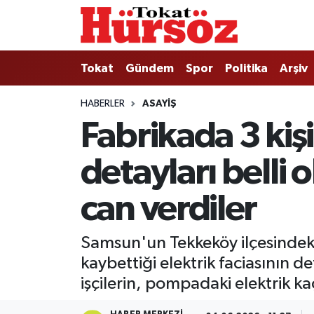
Tokat
Nöbetçi Eczaneler
Tokat
Gündem
Spor
Politika
Arşiv
Türkiye Gündemi
Hava Durumu
HABERLER
ASAYIŞ
Fabrikada 3 kişi
Gündem
Tokat Namaz Vakitleri
detayları belli
Asayiş
Trafik Durumu
Spor
Süper Lig Puan Durumu ve Fikstür
can verdiler
Politika
Tüm Manşetler
Samsun'un Tekkeköy ilçesindeki 
kaybettiği elektrik faciasının d
Tokat Spor
Son Dakika Haberleri
işçilerin, pompadaki elektrik ka
Eğitim
Haber Arşivi