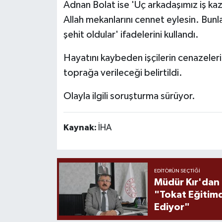
Adnan Bolat ise 'Üç arkadaşımız iş kaz
Allah mekanlarını cennet eylesin. Bunlar
şehit oldular' ifadelerini kullandı.
Hayatını kaybeden işçilerin cenazeler
toprağa verileceği belirtildi.
Olayla ilgili soruşturma sürüyor.
Kaynak:
İHA
EDITÖRÜN SEÇTIĞI
Müdür Kır'dan
"Tokat Eğitim
Ediyor"