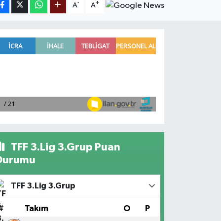
-
+
A
A
TFF 3.Lig 3.Grup Puan
Durumu
TFF 3.Lig 3.Grup
#
Takım
O
P