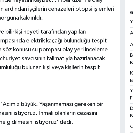
n ardından işçilerin cenazeleri otopsi işlemleri
6
orguna kaldırıldı.
Y
 bilirkişi heyeti tarafından yapılan
A
ompasında elektrik kaçağı bulunduğu tespit
A
da söz konusu su pompası olay yeri inceleme
B
huriyet savcısının talimatıyla hazırlanacak
B
mluluğu bulunan kişi veya kişilerin tespit
K
B
Y
F
z, 'Acımız büyük. Yaşanmaması gereken bir
D
masını istiyoruz. İhmali olanların cezasını
B
e gidilmesini istiyoruz' dedi.
O