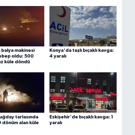
balya makinesi
Konya'da taşlı bıçaklı kavga:
ebep oldu: 500
4 yaralı
z küle döndü
buğday tarlasında
Eskişehir'de bıçaklı kavga: 1
0 dönüm alan küle
yaralı