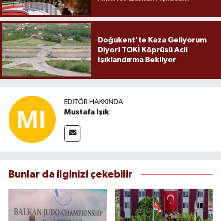
Doğukent’te Kaza Geliyorum
Diyor! TOKİ Köprüsü Acil
Işıklandırma Bekliyor
EDITÖR HAKKINDA
Mustafa Işık
Bunlar da ilginizi çekebilir