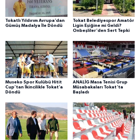
Tokatlı Yıldırım Avrupa’dan
Tokat Belediyespor Amatör
Gümüş Madalya İle Döndü
Ligin Eşiğine mi Geldi?
Onbeşliler'den Sert Tepki
Museko Spor Kulübü Hitit
ANALİG Masa Tenisi Grup
Cup’tan İkincilikle Tokat’a
Müsabakaları Tokat'ta
Döndü
Başladı