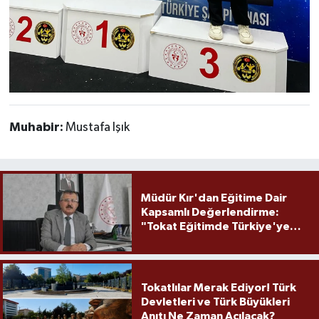
Muhabir:
Mustafa Işık
Müdür Kır'dan Eğitime Dair
Kapsamlı Değerlendirme:
"Tokat Eğitimde Türkiye'ye
Örnek Olmaya Devam Ediyor"
Tokatlılar Merak Ediyor! Türk
Devletleri ve Türk Büyükleri
Anıtı Ne Zaman Açılacak?