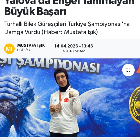
Yalova’da Engel Tanımayan
Büyük Başarı
Ekonomi
Turhallı Bilek Güreşçileri Türkiye Şampiyonası'na
Sağlık
Damga Vurdu (Haber: Mustafa Işık)
Tokat Haber
MUSTAFA IŞIK
14.04.2026 - 13:46
EDITÖR
YAYINLANMA