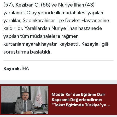
(57), Keziban Ç. (66) ve Nuriye İlhan (43)
yaralandı. Olay yerinde ilk müdahalesi yapılan
yaralılar, Şebinkarahisar İlçe Devlet Hastanesine
kaldırıldı. Yaralılardan Nuriye İlhan hastanede
yapılan tüm müdahalelere rağmen
kurtarılamayarak hayatını kaybetti. Kazayla ilgili
soruşturma başlatıldı.
Kaynak:
İHA
Müdür Kır'dan Eğitime Dair
Kapsamlı Değerlendirme:
"Tokat Eğitimde Türkiye'ye
Örnek Olmaya Devam Ediyor"