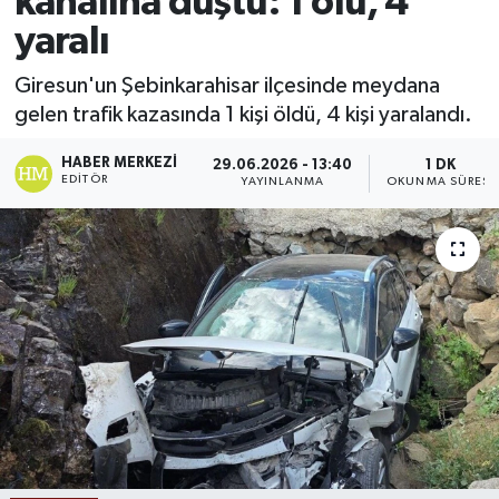
kanalına düştü: 1 ölü, 4
yaralı
Ekonomi
Giresun'un Şebinkarahisar ilçesinde meydana
Sağlık
gelen trafik kazasında 1 kişi öldü, 4 kişi yaralandı.
Tokat Haber
HABER MERKEZI
29.06.2026 - 13:40
1 DK
EDITÖR
YAYINLANMA
OKUNMA SÜRESI