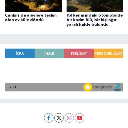
Çankırı'da alevlere teslim
Yol kenarındaki otomobilde
olan ev küle döndü
bir kadın ölü, bir kişi ağır
yaralı halde bulundu