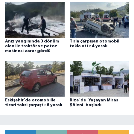
Anız yangınında 3 dönüm
Tırla çarpışan otomobil
alan ile traktör ve patoz
takla attı: 4 yaralı
makinesi zarar gördü
Eskişehir'de otomobille
Rize'de 'Yaşayan Miras
ticari taksi çarpıştı: 6 yaralı
Şöleni' başladı