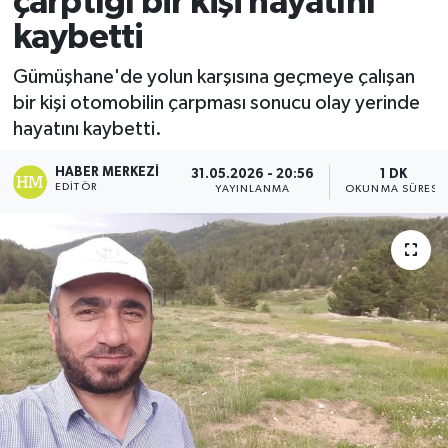
çarptığı bir kişi hayatını
kaybetti
Ekonomi
Gümüşhane'de yolun karşısına geçmeye çalışan
Sağlık
bir kişi otomobilin çarpması sonucu olay yerinde
hayatını kaybetti.
Tokat Haber
HABER MERKEZI
31.05.2026 - 20:56
1 DK
EDITÖR
YAYINLANMA
OKUNMA SÜRESI