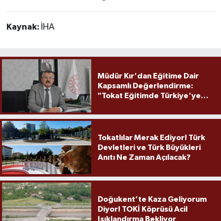
Kaynak:
İHA
Müdür Kır'dan Eğitime Dair
Kapsamlı Değerlendirme:
"Tokat Eğitimde Türkiye'ye
Örnek Olmaya Devam Ediyor"
Tokatlılar Merak Ediyor! Türk
Devletleri ve Türk Büyükleri
Anıtı Ne Zaman Açılacak?
Doğukent’te Kaza Geliyorum
Diyor! TOKİ Köprüsü Acil
Işıklandırma Bekliyor