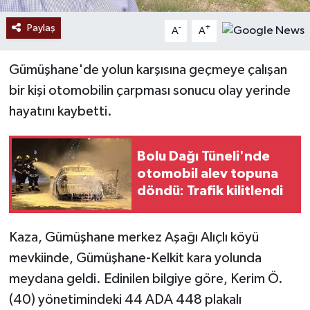
Paylaş
-
+
A
A
Gümüşhane'de yolun karşısına geçmeye çalışan
bir kişi otomobilin çarpması sonucu olay yerinde
hayatını kaybetti.
Bolu Dağı Tüneli'nde
otomobil alev topuna
döndü: Trafik kilitlendi
Kaza, Gümüşhane merkez Aşağı Alıçlı köyü
mevkiinde, Gümüşhane-Kelkit kara yolunda
meydana geldi. Edinilen bilgiye göre, Kerim Ö.
(40) yönetimindeki 44 ADA 448 plakalı