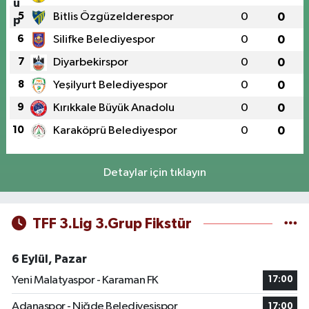
5
Bitlis Özgüzelderespor
0
0
6
Silifke Belediyespor
0
0
7
Diyarbekirspor
0
0
8
Yeşilyurt Belediyespor
0
0
9
Kırıkkale Büyük Anadolu
0
0
10
Karaköprü Belediyespor
0
0
Detaylar için tıklayın
TFF 3.Lig 3.Grup Fikstür
6 Eylül, Pazar
Yeni Malatyaspor - Karaman FK
17:00
Adanaspor - Niğde Belediyesispor
17:00