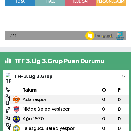
TFF 3.Lig 3.Grup Puan Durumu
TFF 3.Lig 3.Grup
#
Takım
O
P
1
Adanaspor
0
0
2
Niğde Belediyesispor
0
0
3
Ağrı 1970
0
0
4
Talasgücü Belediyespor
0
0