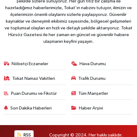
şekilde sizlere sunuyoruz. Her gün titiz bir çalışma ile
hazırladığımız haberlerimizle, Tokat'ın nabzını tutuyor, ilimizin ve
ilçelerimizin önemli olaylarını sizlerle paylaşıyoruz. Güvenilir
kaynaklar ve deneyimli ekibimiz sayesinde, bölgesel gelişmeleri
ve toplumsal olayları en hızlı ve detaylı şekilde aktarıyoruz. Tokat
Hürsöz Gazetesi ile her zaman en güncel ve güvenilir habere
ulaşmanın keyfini yaşayın.
Nöbetçi Eczaneler
Hava Durumu
Tokat Namaz Vakitleri
Trafik Durumu
Puan Durumu ve Fikstür
Tüm Manşetler
Son Dakika Haberleri
Haber Arşivi
RSS
Copyright © 2024. Her hakkı saklıdır.