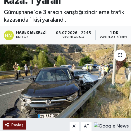
kaza: 1 yaralı
Ekonomi
Gümüşhane'de 3 aracın karıştığı zincirleme trafik
kazasında 1 kişi yaralandı.
Sağlık
HABER MERKEZI
03.07.2026 - 22:15
1 DK
EDITÖR
YAYINLANMA
OKUNMA SÜRESI
Tokat Haber
Paylaş
-
+
A
A