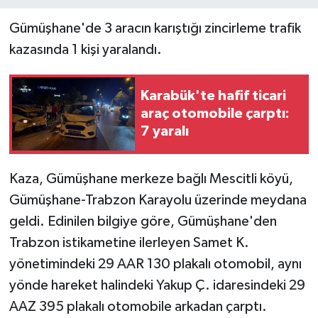
Gümüşhane'de 3 aracın karıştığı zincirleme trafik
kazasında 1 kişi yaralandı.
Karabük'te hafif ticari
araç otomobile çarptı:
7 yaralı
Kaza, Gümüşhane merkeze bağlı Mescitli köyü,
Gümüşhane-Trabzon Karayolu üzerinde meydana
geldi. Edinilen bilgiye göre, Gümüşhane'den
Trabzon istikametine ilerleyen Samet K.
yönetimindeki 29 AAR 130 plakalı otomobil, aynı
yönde hareket halindeki Yakup Ç. idaresindeki 29
AAZ 395 plakalı otomobile arkadan çarptı.