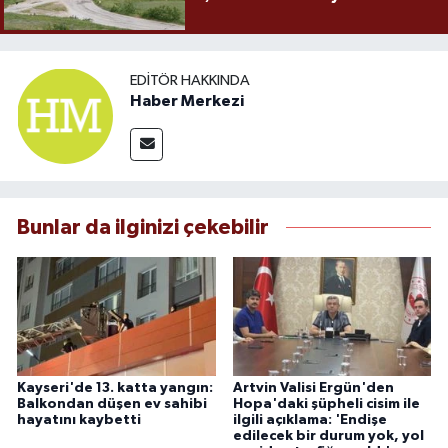
EDITÖR HAKKINDA
Haber Merkezi
Bunlar da ilginizi çekebilir
Kayseri'de 13. katta yangın:
Artvin Valisi Ergün'den
Balkondan düşen ev sahibi
Hopa'daki şüpheli cisim ile
hayatını kaybetti
ilgili açıklama: 'Endişe
edilecek bir durum yok, yol