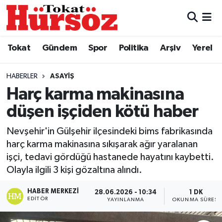
Tokat
Nöbetçi Eczaneler
Tokat
Gündem
Spor
Politika
Arşiv
Yerel
Türkiye Gündemi
Hava Durumu
HABERLER
ASAYIŞ
Gündem
Tokat Namaz Vakitleri
Harç karma makinasına
düşen işçiden kötü haber
Asayiş
Trafik Durumu
Nevşehir'in Gülşehir ilçesindeki bims fabrikasında
Spor
Süper Lig Puan Durumu ve Fikstür
harç karma makinasına sıkışarak ağır yaralanan
işçi, tedavi gördüğü hastanede hayatını kaybetti.
Politika
Tüm Manşetler
Olayla ilgili 3 kişi gözaltına alındı.
Tokat Spor
Son Dakika Haberleri
HABER MERKEZI
28.06.2026 - 10:34
1 DK
EDITÖR
YAYINLANMA
OKUNMA SÜRESI
Eğitim
Haber Arşivi