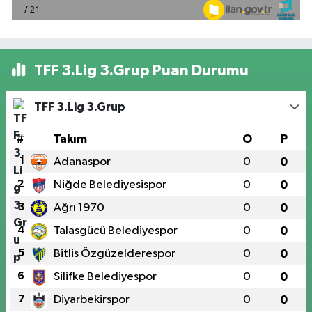
TFF 3.Lig 3.Grup Puan Durumu
TFF 3.Lig 3.Grup
#
Takım
O
P
1
Adanaspor
0
0
2
Niğde Belediyesispor
0
0
3
Ağrı 1970
0
0
4
Talasgücü Belediyespor
0
0
5
Bitlis Özgüzelderespor
0
0
6
Silifke Belediyespor
0
0
7
Diyarbekirspor
0
0