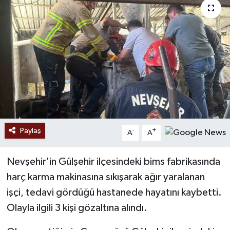
Ekonomi
Sağlık
Tokat Haber
Paylaş
-
+
A
A
Nevşehir'in Gülşehir ilçesindeki bims fabrikasında
harç karma makinasına sıkışarak ağır yaralanan
işçi, tedavi gördüğü hastanede hayatını kaybetti.
Olayla ilgili 3 kişi gözaltına alındı.