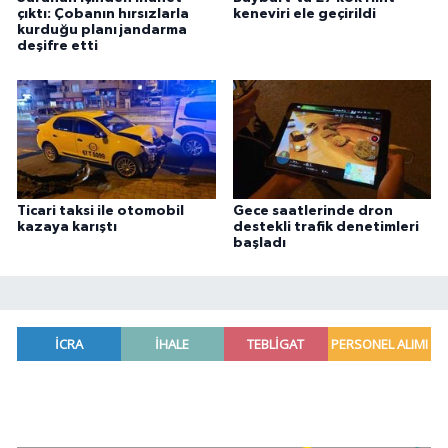
çıktı: Çobanın hırsızlarla
keneviri ele geçirildi
kurduğu planı jandarma
deşifre etti
Ticari taksi ile otomobil
Gece saatlerinde dron
kazaya karıştı
destekli trafik denetimleri
başladı