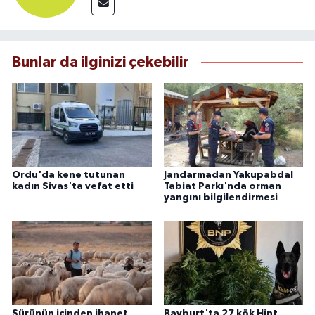
Bunlar da ilginizi çekebilir
Ordu'da kene tutunan
Jandarmadan Yakupabdal
kadın Sivas'ta vefat etti
Tabiat Parkı'nda orman
yangını bilgilendirmesi
Sürünün içinden ihanet
Bayburt'ta 27 kök Hint