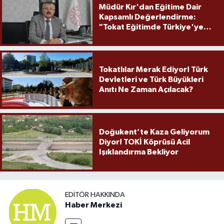
Müdür Kır'dan Eğitime Dair
Kapsamlı Değerlendirme:
"Tokat Eğitimde Türkiye'ye
Örnek Olmaya Devam Ediyor"
Tokatlılar Merak Ediyor! Türk
Devletleri ve Türk Büyükleri
Anıtı Ne Zaman Açılacak?
Doğukent’te Kaza Geliyorum
Diyor! TOKİ Köprüsü Acil
Işıklandırma Bekliyor
EDITÖR HAKKINDA
Haber Merkezi