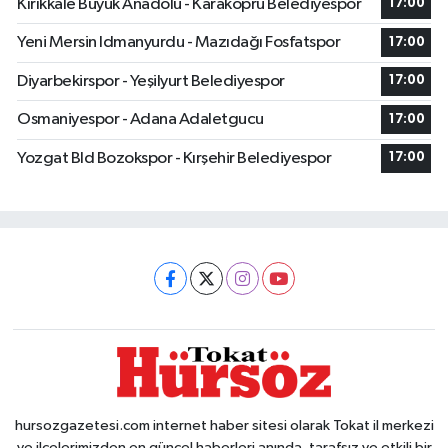
Kırıkkale Büyük Anadolu - Karaköprü Belediyespor
17:00
Yeni Mersin Idmanyurdu - Mazıdağı Fosfatspor
17:00
Diyarbekirspor - Yeşilyurt Belediyespor
17:00
Osmaniyespor - Adana Adaletgucu
17:00
Yozgat Bld Bozokspor - Kırşehir Belediyespor
17:00
hursozgazetesi.com internet haber sitesi olarak Tokat il merkezi
ve ilçelerimizden en güncel haberleri anında, tarafsız ve etkili bir