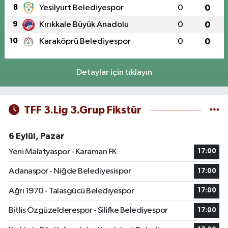
8
Yeşilyurt Belediyespor
0
0
9
Kırıkkale Büyük Anadolu
0
0
10
Karaköprü Belediyespor
0
0
Detaylar için tıklayın
TFF 3.Lig 3.Grup Fikstür
6 Eylül, Pazar
Yeni Malatyaspor - Karaman FK
17:00
Adanaspor - Niğde Belediyesispor
17:00
Ağrı 1970 - Talasgücü Belediyespor
17:00
Bitlis Özgüzelderespor - Silifke Belediyespor
17:00