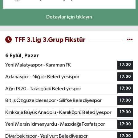
Detaylar için tıklayın
TFF 3.Lig 3.Grup Fikstür
6 Eylül, Pazar
Yeni Malatyaspor - Karaman FK
17:00
Adanaspor - Niğde Belediyesispor
17:00
Ağrı 1970 - Talasgücü Belediyespor
17:00
Bitlis Özgüzelderespor - Silifke Belediyespor
17:00
Kırıkkale Büyük Anadolu - Karaköprü Belediyespor
17:00
Yeni Mersin Idmanyurdu - Mazıdağı Fosfatspor
17:00
Diyarbekirspor - Yeşilyurt Belediyespor
17:00