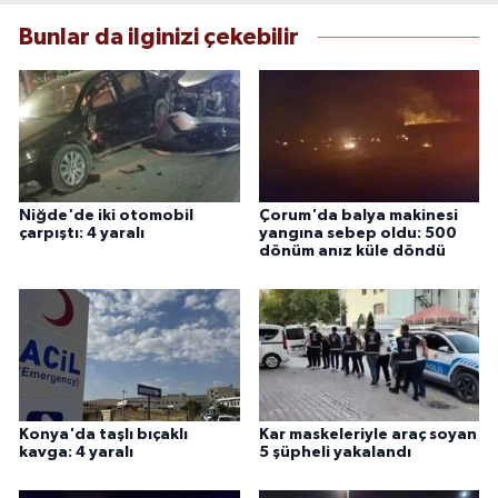
Bunlar da ilginizi çekebilir
Niğde'de iki otomobil
Çorum'da balya makinesi
çarpıştı: 4 yaralı
yangına sebep oldu: 500
dönüm anız küle döndü
Konya'da taşlı bıçaklı
Kar maskeleriyle araç soyan
kavga: 4 yaralı
5 şüpheli yakalandı