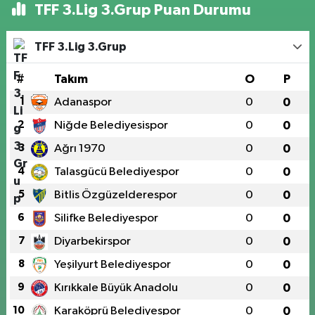
TFF 3.Lig 3.Grup Puan Durumu
TFF 3.Lig 3.Grup
#
Takım
O
P
1
Adanaspor
0
0
2
Niğde Belediyesispor
0
0
3
Ağrı 1970
0
0
4
Talasgücü Belediyespor
0
0
5
Bitlis Özgüzelderespor
0
0
6
Silifke Belediyespor
0
0
7
Diyarbekirspor
0
0
8
Yeşilyurt Belediyespor
0
0
9
Kırıkkale Büyük Anadolu
0
0
10
Karaköprü Belediyespor
0
0