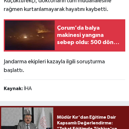
Küçüktüfekçi, doktorların tüm müdahalesine
rağmen kurtarılamayarak hayatını kaybetti.
Çorum'da balya
makinesi yangına
sebep oldu: 500 dönüm
anız küle döndü
Jandarma ekipleri kazayla ilgili soruşturma
başlattı.
Kaynak:
İHA
Müdür Kır'dan Eğitime Dair
Kapsamlı Değerlendirme:
"Tokat Eğitimde Türkiye'ye