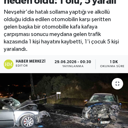
neden oldu: 1 ölü, 5 yaralı
Ekonomi
Nevşehir'de hatalı sollama yaptığı ve alkollü
olduğu iddia edilen otomobilin karşı şeritten
Sağlık
gelen başka bir otomobille kafa kafaya
çarpışması sonucu meydana gelen trafik
Tokat Haber
kazasında 1 kişi hayatını kaybetti, 1'i çocuk 5 kişi
yaralandı.
HABER MERKEZI
29.06.2026 - 00:30
1 DK
EDITÖR
YAYINLANMA
OKUNMA SÜRESI