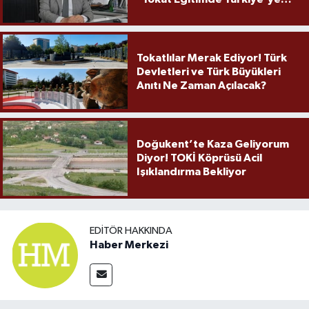
Örnek Olmaya Devam Ediyor"
Tokatlılar Merak Ediyor! Türk
Devletleri ve Türk Büyükleri
Anıtı Ne Zaman Açılacak?
Doğukent’te Kaza Geliyorum
Diyor! TOKİ Köprüsü Acil
Işıklandırma Bekliyor
EDITÖR HAKKINDA
Haber Merkezi