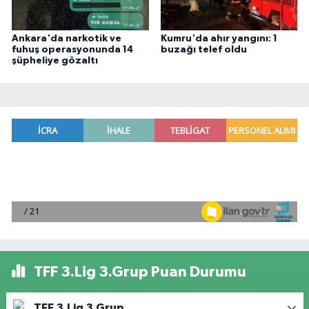
Ankara'da narkotik ve
Kumru'da ahır yangını: 1
fuhuş operasyonunda 14
buzağı telef oldu
şüpheliye gözaltı
TFF 3.Lig 3.Grup Puan Durumu
TFF 3.Lig 3.Grup