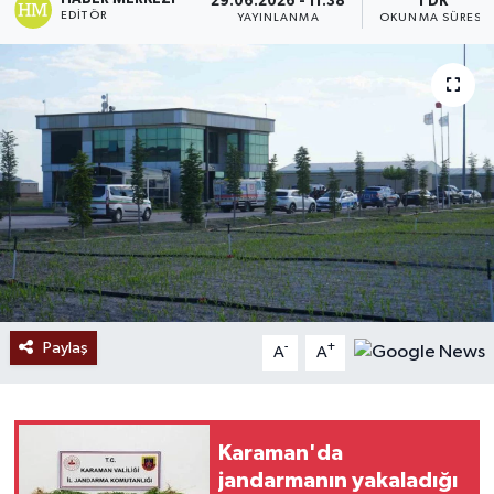
29.06.2026 - 11:38
1 DK
EDITÖR
YAYINLANMA
OKUNMA SÜRESI
Ekonomi
Sağlık
Tokat Haber
Paylaş
-
+
A
A
Karaman'da
jandarmanın yakaladığı