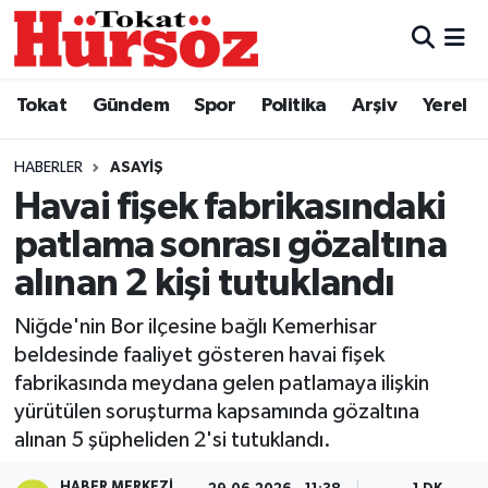
Tokat
Nöbetçi Eczaneler
Tokat
Gündem
Spor
Politika
Arşiv
Yerel
Türkiye Gündemi
Hava Durumu
HABERLER
ASAYIŞ
Gündem
Tokat Namaz Vakitleri
Havai fişek fabrikasındaki
patlama sonrası gözaltına
Asayiş
Trafik Durumu
alınan 2 kişi tutuklandı
Spor
Süper Lig Puan Durumu ve Fikstür
Niğde'nin Bor ilçesine bağlı Kemerhisar
beldesinde faaliyet gösteren havai fişek
Politika
Tüm Manşetler
fabrikasında meydana gelen patlamaya ilişkin
yürütülen soruşturma kapsamında gözaltına
Tokat Spor
Son Dakika Haberleri
alınan 5 şüpheliden 2'si tutuklandı.
Eğitim
Haber Arşivi
HABER MERKEZI