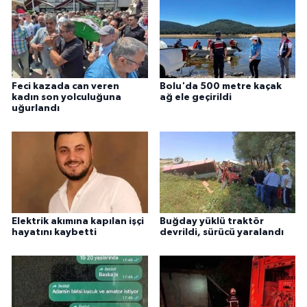
Feci kazada can veren
Bolu'da 500 metre kaçak
kadın son yolculuğuna
ağ ele geçirildi
uğurlandı
Elektrik akımına kapılan işçi
Buğday yüklü traktör
hayatını kaybetti
devrildi, sürücü yaralandı