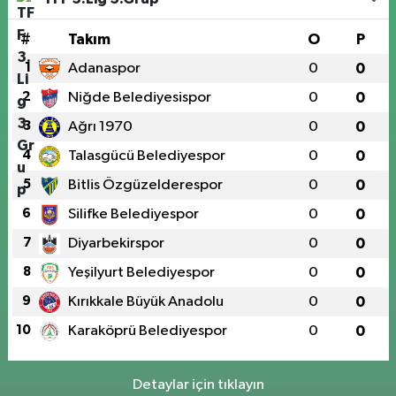
#
Takım
O
P
1
Adanaspor
0
0
2
Niğde Belediyesispor
0
0
3
Ağrı 1970
0
0
4
Talasgücü Belediyespor
0
0
5
Bitlis Özgüzelderespor
0
0
6
Silifke Belediyespor
0
0
7
Diyarbekirspor
0
0
8
Yeşilyurt Belediyespor
0
0
9
Kırıkkale Büyük Anadolu
0
0
10
Karaköprü Belediyespor
0
0
Detaylar için tıklayın