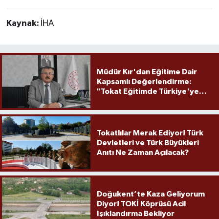
Kaynak:
İHA
Müdür Kır'dan Eğitime Dair
Kapsamlı Değerlendirme:
"Tokat Eğitimde Türkiye'ye
Örnek Olmaya Devam Ediyor"
Tokatlılar Merak Ediyor! Türk
Devletleri ve Türk Büyükleri
Anıtı Ne Zaman Açılacak?
Doğukent’te Kaza Geliyorum
Diyor! TOKİ Köprüsü Acil
Işıklandırma Bekliyor