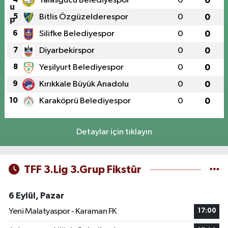
Talasgücü Belediyespor
0
0
5
Bitlis Özgüzelderespor
0
0
6
Silifke Belediyespor
0
0
7
Diyarbekirspor
0
0
8
Yeşilyurt Belediyespor
0
0
9
Kırıkkale Büyük Anadolu
0
0
10
Karaköprü Belediyespor
0
0
Detaylar için tıklayın
TFF 3.Lig 3.Grup Fikstür
6 Eylül, Pazar
Yeni Malatyaspor - Karaman FK
17:00