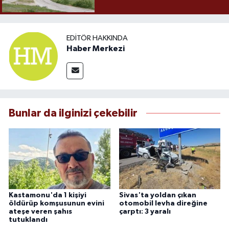
EDITÖR HAKKINDA
Haber Merkezi
Bunlar da ilginizi çekebilir
Kastamonu'da 1 kişiyi
Sivas'ta yoldan çıkan
öldürüp komşusunun evini
otomobil levha direğine
ateşe veren şahıs
çarptı: 3 yaralı
tutuklandı