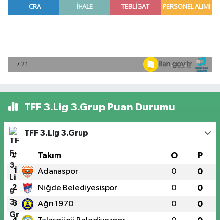
TFF 3.Lig 3.Grup Puan Durumu
TFF 3.Lig 3.Grup
#
Takım
O
P
1
Adanaspor
0
0
2
Niğde Belediyesispor
0
0
3
Ağrı 1970
0
0
4