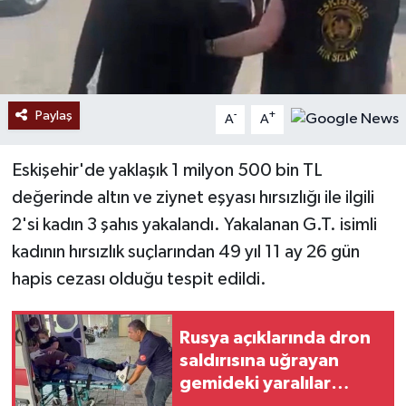
Paylaş
-
+
A
A
Eskişehir'de yaklaşık 1 milyon 500 bin TL
değerinde altın ve ziynet eşyası hırsızlığı ile ilgili
2'si kadın 3 şahıs yakalandı. Yakalanan G.T. isimli
kadının hırsızlık suçlarından 49 yıl 11 ay 26 gün
hapis cezası olduğu tespit edildi.
Rusya açıklarında dron
saldırısına uğrayan
gemideki yaralılar