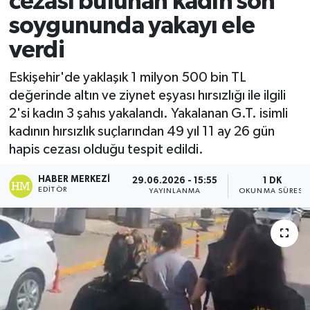
cezası bulunan kadın son
soygununda yakayı ele
Ekonomi
verdi
Sağlık
Eskişehir'de yaklaşık 1 milyon 500 bin TL
değerinde altın ve ziynet eşyası hırsızlığı ile ilgili
Tokat Haber
2'si kadın 3 şahıs yakalandı. Yakalanan G.T. isimli
kadının hırsızlık suçlarından 49 yıl 11 ay 26 gün
hapis cezası olduğu tespit edildi.
HABER MERKEZI
29.06.2026 - 15:55
1 DK
EDITÖR
YAYINLANMA
OKUNMA SÜRESI