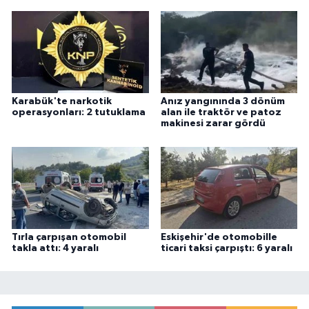
Karabük'te narkotik
Anız yangınında 3 dönüm
operasyonları: 2 tutuklama
alan ile traktör ve patoz
makinesi zarar gördü
Tırla çarpışan otomobil
Eskişehir'de otomobille
takla attı: 4 yaralı
ticari taksi çarpıştı: 6 yaralı