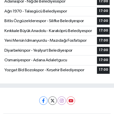
Adanaspor - Niğde Belediyesispor
17:00
Ağrı 1970 - Talasgücü Belediyespor
17:00
Bitlis Özgüzelderespor - Silifke Belediyespor
17:00
Kırıkkale Büyük Anadolu - Karaköprü Belediyespor
17:00
Yeni Mersin Idmanyurdu - Mazıdağı Fosfatspor
17:00
Diyarbekirspor - Yeşilyurt Belediyespor
17:00
Osmaniyespor - Adana Adaletgucu
17:00
Yozgat Bld Bozokspor - Kırşehir Belediyespor
17:00