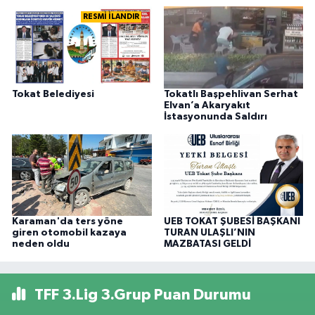
RESMİ İLANDIR
Tokat Belediyesi
Tokatlı Başpehlivan Serhat
Elvan’a Akaryakıt
İstasyonunda Saldırı
Karaman'da ters yöne
UEB TOKAT ŞUBESİ BAŞKANI
giren otomobil kazaya
TURAN ULAŞLI’NIN
neden oldu
MAZBATASI GELDİ
TFF 3.Lig 3.Grup Puan Durumu