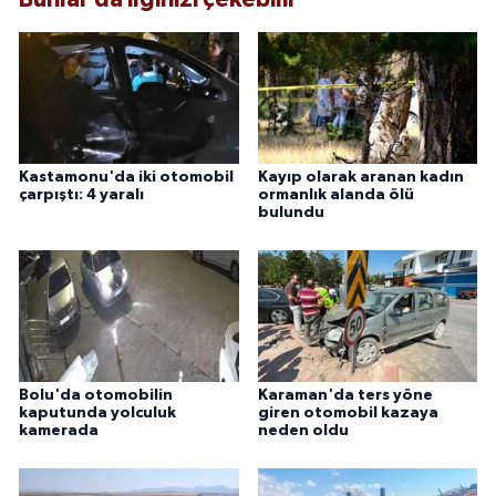
Kastamonu'da iki otomobil
Kayıp olarak aranan kadın
çarpıştı: 4 yaralı
ormanlık alanda ölü
bulundu
Bolu'da otomobilin
Karaman'da ters yöne
kaputunda yolculuk
giren otomobil kazaya
kamerada
neden oldu