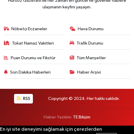
Hürsöz Gazetesi ile her zaman en güncel ve güvenilir habere
ulaşmanın keyfini yaşayın.
Nöbetçi Eczaneler
Hava Durumu
Tokat Namaz Vakitleri
Trafik Durumu
Puan Durumu ve Fikstür
Tüm Manşetler
Son Dakika Haberleri
Haber Arşivi
RSS
Copyright © 2024. Her hakkı saklıdır.
Haber Yazılımı:
TE Bilişim
En iyi site deneyimi sağlamak için çerezlerden