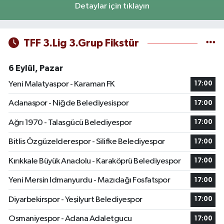
Detaylar için tıklayın
TFF 3.Lig 3.Grup Fikstür
6 Eylül, Pazar
Yeni Malatyaspor - Karaman FK
17:00
Adanaspor - Niğde Belediyesispor
17:00
Ağrı 1970 - Talasgücü Belediyespor
17:00
Bitlis Özgüzelderespor - Silifke Belediyespor
17:00
Kırıkkale Büyük Anadolu - Karaköprü Belediyespor
17:00
Yeni Mersin Idmanyurdu - Mazıdağı Fosfatspor
17:00
Diyarbekirspor - Yeşilyurt Belediyespor
17:00
Osmaniyespor - Adana Adaletgucu
17:00