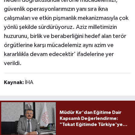
güvenlik operasyonlarımızın yanı sıra ikna
çalışmaları ve etkin pişmanlık mekanizmasıyla çok
yönlü şekilde sürdürüyoruz. Aziz milletimizin
huzurunu, birlik ve beraberliğini hedef alan terör
örgütlerine karşı mücadelemiz aynı azim ve
kararlılıkla devam edecektir' ifadelerine yer
verildi.
Kaynak:
İHA
Müdür Kır'dan Eğitime Dair
Kapsamlı Değerlendirme:
"Tokat Eğitimde Türkiye'ye
Örnek Olmaya Devam Ediyor"