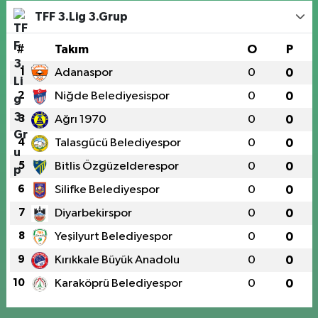
TFF 3.Lig 3.Grup
#
Takım
O
P
1
Adanaspor
0
0
2
Niğde Belediyesispor
0
0
3
Ağrı 1970
0
0
4
Talasgücü Belediyespor
0
0
5
Bitlis Özgüzelderespor
0
0
6
Silifke Belediyespor
0
0
7
Diyarbekirspor
0
0
8
Yeşilyurt Belediyespor
0
0
9
Kırıkkale Büyük Anadolu
0
0
10
Karaköprü Belediyespor
0
0