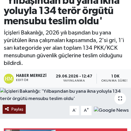
'Yılbaşından bu yana ikna
yoluyla 134 terör örgütü
Ekonomi
mensubu teslim oldu'
Sağlık
İçişleri Bakanlığı, 2026 yılı başından bu yana
yürütülen ikna çalışmaları kapsamında, 2'si gri, 1'i
Tokat Haber
sarı kategoride yer alan toplam 134 PKK/KCK
mensubunun güvenlik güçlerine teslim olduğunu
bildirdi.
HABER MERKEZI
29.06.2026 - 12:47
1 DK
EDITÖR
YAYINLANMA
OKUNMA SÜRESI
Paylaş
-
+
A
A