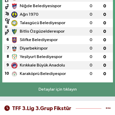
2
Niğde Belediyesispor
0
0
3
Ağrı 1970
0
0
4
Talasgücü Belediyespor
0
0
5
Bitlis Özgüzelderespor
0
0
6
Silifke Belediyespor
0
0
7
Diyarbekirspor
0
0
8
Yeşilyurt Belediyespor
0
0
9
Kırıkkale Büyük Anadolu
0
0
10
Karaköprü Belediyespor
0
0
Detaylar için tıklayın
TFF 3.Lig 3.Grup Fikstür