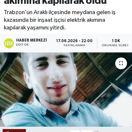
akımına kapılarak öldü
Ekonomi
Trabzon'un Araklı ilçesinde meydana gelen iş
kazasında bir inşaat işçisi elektrik akımına
Sağlık
kapılarak yaşamını yitirdi.
Tokat Haber
HABER MERKEZI
17.06.2026 - 22:00
1 DK
EDITÖR
YAYINLANMA
OKUNMA SÜRESI