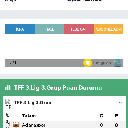
istiyor
hayvan telef oldu
TFF 3.Lig 3.Grup Puan Durumu
TFF 3.Lig 3.Grup
#
Takım
O
P
1
Adanaspor
0
0