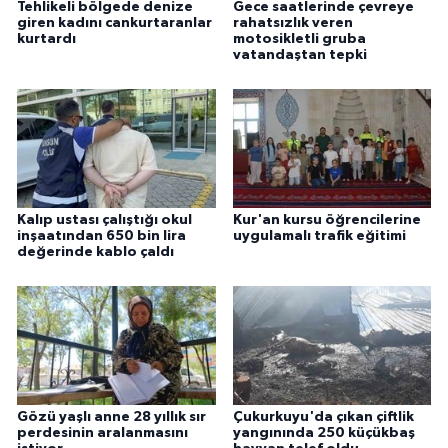
Tehlikeli bölgede denize
Gece saatlerinde çevreye
giren kadını cankurtaranlar
rahatsızlık veren
kurtardı
motosikletli gruba
vatandaştan tepki
Kalıp ustası çalıştığı okul
Kur'an kursu öğrencilerine
inşaatından 650 bin lira
uygulamalı trafik eğitimi
değerinde kablo çaldı
Gözü yaşlı anne 28 yıllık sır
Çukurkuyu'da çıkan çiftlik
perdesinin aralanmasını
yangınında 250 küçükbaş