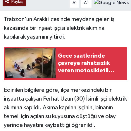
Paylaş
-
+
A
A
Trabzon'un Araklı ilçesinde meydana gelen iş
kazasında bir inşaat işçisi elektrik akımına
kapılarak yaşamını yitirdi.
Gece saatlerinde
çevreye rahatsızlık
veren motosikletli
gruba vatandaştan
tepki
Edinilen bilgilere göre, ilçe merkezindeki bir
inşaatta çalışan Ferhat Uzun (30) İsimli işçi elektrik
akımına kapıldı. Akıma kapılan işçinin, binanın
temeli için açılan su kuyusuna düştüğü ve olay
yerinde hayatını kaybettiği öğrenildi.