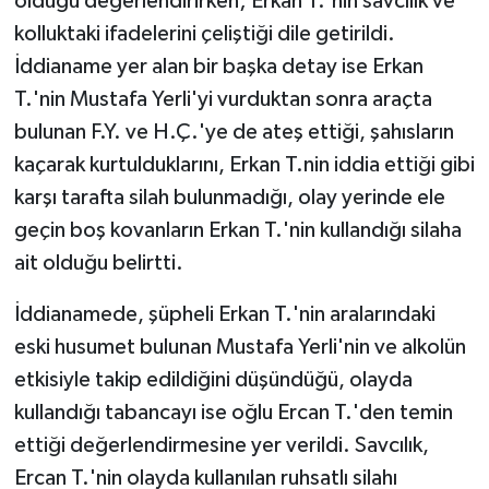
olduğu değerlendirirken; Erkan T.'nin savcılık ve
kolluktaki ifadelerini çeliştiği dile getirildi.
İddianame yer alan bir başka detay ise Erkan
T.'nin Mustafa Yerli'yi vurduktan sonra araçta
bulunan F.Y. ve H.Ç.'ye de ateş ettiği, şahısların
kaçarak kurtulduklarını, Erkan T.nin iddia ettiği gibi
karşı tarafta silah bulunmadığı, olay yerinde ele
geçin boş kovanların Erkan T.'nin kullandığı silaha
ait olduğu belirtti.
İddianamede, şüpheli Erkan T.'nin aralarındaki
eski husumet bulunan Mustafa Yerli'nin ve alkolün
etkisiyle takip edildiğini düşündüğü, olayda
kullandığı tabancayı ise oğlu Ercan T.'den temin
ettiği değerlendirmesine yer verildi. Savcılık,
Ercan T.'nin olayda kullanılan ruhsatlı silahı