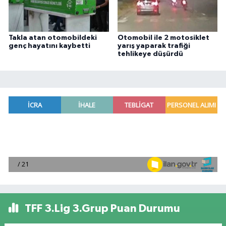
Takla atan otomobildeki
Otomobil ile 2 motosiklet
genç hayatını kaybetti
yarış yaparak trafiği
tehlikeye düşürdü
TFF 3.Lig 3.Grup Puan Durumu