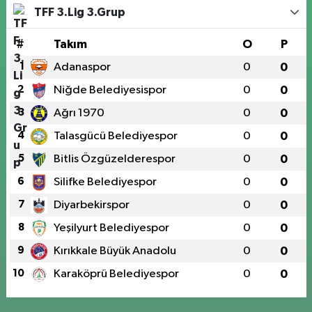
TFF 3.Lig 3.Grup
#
Takım
O
P
1
Adanaspor
0
0
2
Niğde Belediyesispor
0
0
3
Ağrı 1970
0
0
4
Talasgücü Belediyespor
0
0
5
Bitlis Özgüzelderespor
0
0
6
Silifke Belediyespor
0
0
7
Diyarbekirspor
0
0
8
Yeşilyurt Belediyespor
0
0
9
Kırıkkale Büyük Anadolu
0
0
10
Karaköprü Belediyespor
0
0