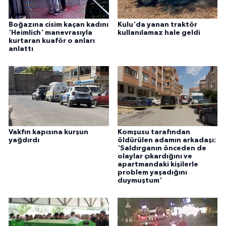
Boğazına cisim kaçan kadını
Kulu'da yanan traktör
'Heimlich' manevrasıyla
kullanılamaz hale geldi
kurtaran kuaför o anları
anlattı
Vakfın kapısına kurşun
Komşusu tarafından
yağdırdı
öldürülen adamın arkadaşı:
'Saldırganın önceden de
olaylar çıkardığını ve
apartmandaki kişilerle
problem yaşadığını
duymuştum'