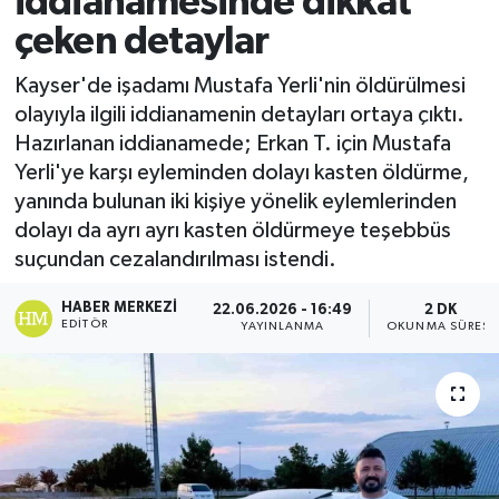
iddianamesinde dikkat
çeken detaylar
Ekonomi
Kayser'de işadamı Mustafa Yerli'nin öldürülmesi
Sağlık
olayıyla ilgili iddianamenin detayları ortaya çıktı.
Hazırlanan iddianamede; Erkan T. için Mustafa
Tokat Haber
Yerli'ye karşı eyleminden dolayı kasten öldürme,
yanında bulunan iki kişiye yönelik eylemlerinden
dolayı da ayrı ayrı kasten öldürmeye teşebbüs
suçundan cezalandırılması istendi.
HABER MERKEZI
22.06.2026 - 16:49
2 DK
EDITÖR
YAYINLANMA
OKUNMA SÜRESI