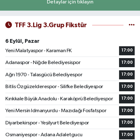
Detaylar için tıklayın
TFF 3.Lig 3.Grup Fikstür
6 Eylül, Pazar
Yeni Malatyaspor - Karaman FK
17:00
Adanaspor - Niğde Belediyesispor
17:00
Ağrı 1970 - Talasgücü Belediyespor
17:00
Bitlis Özgüzelderespor - Silifke Belediyespor
17:00
Kırıkkale Büyük Anadolu - Karaköprü Belediyespor
17:00
Yeni Mersin Idmanyurdu - Mazıdağı Fosfatspor
17:00
Diyarbekirspor - Yeşilyurt Belediyespor
17:00
Osmaniyespor - Adana Adaletgucu
17:00