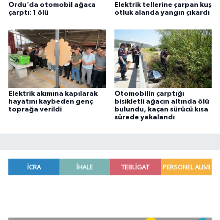
Ordu'da otomobil ağaca
Elektrik tellerine çarpan kuş
çarptı: 1 ölü
otluk alanda yangın çıkardı
Elektrik akımına kapılarak
Otomobilin çarptığı
hayatını kaybeden genç
bisikletli ağacın altında ölü
toprağa verildi
bulundu, kaçan sürücü kısa
sürede yakalandı