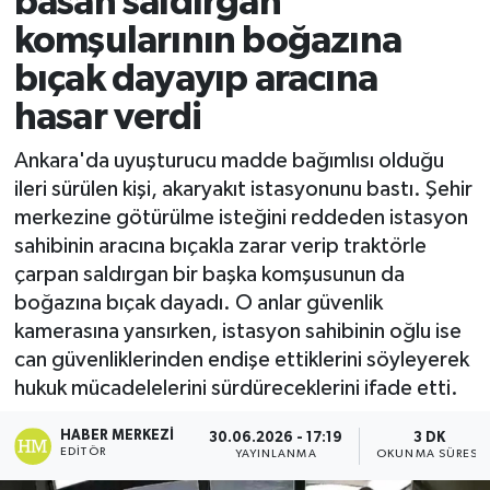
basan saldırgan
komşularının boğazına
Ekonomi
bıçak dayayıp aracına
Sağlık
hasar verdi
Tokat Haber
Ankara'da uyuşturucu madde bağımlısı olduğu
ileri sürülen kişi, akaryakıt istasyonunu bastı. Şehir
merkezine götürülme isteğini reddeden istasyon
sahibinin aracına bıçakla zarar verip traktörle
çarpan saldırgan bir başka komşusunun da
boğazına bıçak dayadı. O anlar güvenlik
kamerasına yansırken, istasyon sahibinin oğlu ise
can güvenliklerinden endişe ettiklerini söyleyerek
hukuk mücadelelerini sürdüreceklerini ifade etti.
HABER MERKEZI
30.06.2026 - 17:19
3 DK
EDITÖR
YAYINLANMA
OKUNMA SÜRESI