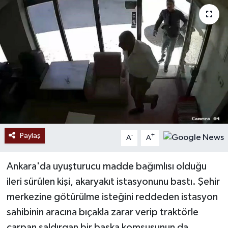
Paylaş
-
+
A
A
Ankara'da uyuşturucu madde bağımlısı olduğu
ileri sürülen kişi, akaryakıt istasyonunu bastı. Şehir
merkezine götürülme isteğini reddeden istasyon
sahibinin aracına bıçakla zarar verip traktörle
çarpan saldırgan bir başka komşusunun da