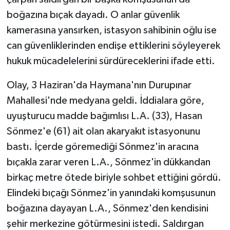
boğazına bıçak dayadı. O anlar güvenlik
kamerasına yansırken, istasyon sahibinin oğlu ise
can güvenliklerinden endişe ettiklerini söyleyerek
hukuk mücadelelerini sürdüreceklerini ifade etti.
Olay, 3 Haziran'da Haymana'nın Durupınar
Mahallesi'nde medyana geldi. İddialara göre,
uyuşturucu madde bağımlısı L.A. (33), Hasan
Sönmez'e (61) ait olan akaryakıt istasyonunu
bastı. İçerde göremediği Sönmez'in aracına
bıçakla zarar veren L.A., Sönmez'in dükkandan
birkaç metre ötede biriyle sohbet ettiğini gördü.
Elindeki bıçağı Sönmez'in yanındaki komşusunun
boğazına dayayan L.A., Sönmez'den kendisini
şehir merkezine götürmesini istedi. Saldırgan