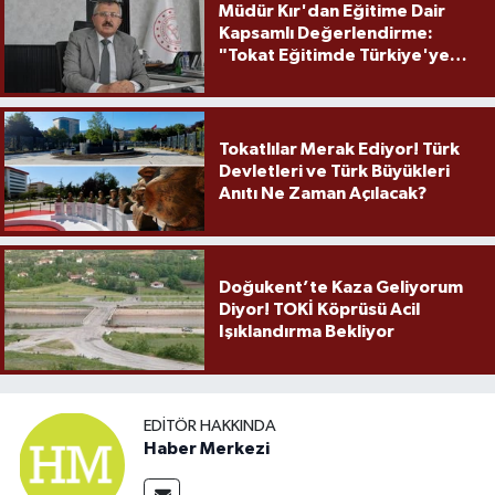
Müdür Kır'dan Eğitime Dair
Kapsamlı Değerlendirme:
"Tokat Eğitimde Türkiye'ye
Örnek Olmaya Devam Ediyor"
Tokatlılar Merak Ediyor! Türk
Devletleri ve Türk Büyükleri
Anıtı Ne Zaman Açılacak?
Doğukent’te Kaza Geliyorum
Diyor! TOKİ Köprüsü Acil
Işıklandırma Bekliyor
EDITÖR HAKKINDA
Haber Merkezi