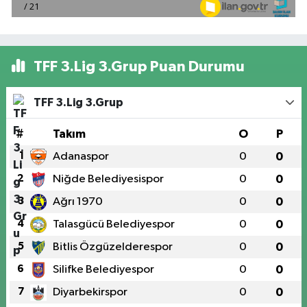
TFF 3.Lig 3.Grup Puan Durumu
TFF 3.Lig 3.Grup
#
Takım
O
P
1
Adanaspor
0
0
2
Niğde Belediyesispor
0
0
3
Ağrı 1970
0
0
4
Talasgücü Belediyespor
0
0
5
Bitlis Özgüzelderespor
0
0
6
Silifke Belediyespor
0
0
7
Diyarbekirspor
0
0