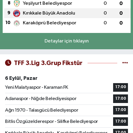
8
Yeşilyurt Belediyespor
0
0
9
Kırıkkale Büyük Anadolu
0
0
10
Karaköprü Belediyespor
0
0
Detaylar için tıklayın
TFF 3.Lig 3.Grup Fikstür
6 Eylül, Pazar
Yeni Malatyaspor - Karaman FK
17:00
Adanaspor - Niğde Belediyesispor
17:00
Ağrı 1970 - Talasgücü Belediyespor
17:00
Bitlis Özgüzelderespor - Silifke Belediyespor
17:00
17:00