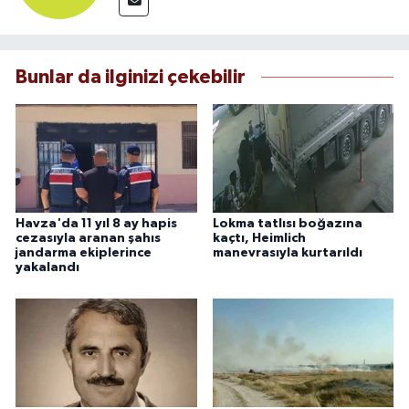
Bunlar da ilginizi çekebilir
Havza'da 11 yıl 8 ay hapis
Lokma tatlısı boğazına
cezasıyla aranan şahıs
kaçtı, Heimlich
jandarma ekiplerince
manevrasıyla kurtarıldı
yakalandı