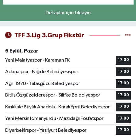
Detaylar için tıklayın
TFF 3.Lig 3.Grup Fikstür
6 Eylül, Pazar
Yeni Malatyaspor - Karaman FK
17:00
Adanaspor - Niğde Belediyesispor
17:00
Ağrı 1970 - Talasgücü Belediyespor
17:00
Bitlis Özgüzelderespor - Silifke Belediyespor
17:00
Kırıkkale Büyük Anadolu - Karaköprü Belediyespor
17:00
Yeni Mersin Idmanyurdu - Mazıdağı Fosfatspor
17:00
Diyarbekirspor - Yeşilyurt Belediyespor
17:00