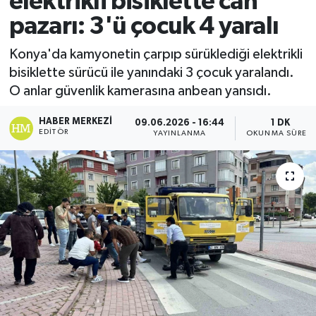
elektrikli bisiklette can
pazarı: 3'ü çocuk 4 yaralı
Ekonomi
Konya'da kamyonetin çarpıp sürüklediği elektrikli
Sağlık
bisiklette sürücü ile yanındaki 3 çocuk yaralandı.
O anlar güvenlik kamerasına anbean yansıdı.
Tokat Haber
HABER MERKEZI
09.06.2026 - 16:44
1 DK
EDITÖR
YAYINLANMA
OKUNMA SÜRESI