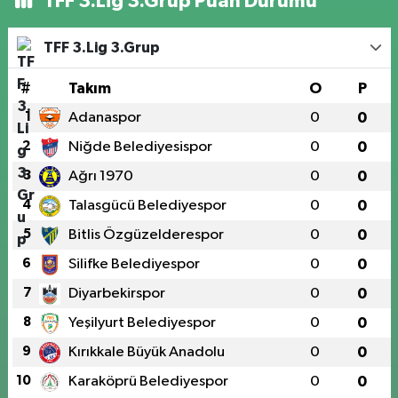
TFF 3.Lig 3.Grup Puan Durumu
TFF 3.Lig 3.Grup
#
Takım
O
P
1
Adanaspor
0
0
2
Niğde Belediyesispor
0
0
3
Ağrı 1970
0
0
4
Talasgücü Belediyespor
0
0
5
Bitlis Özgüzelderespor
0
0
6
Silifke Belediyespor
0
0
7
Diyarbekirspor
0
0
8
Yeşilyurt Belediyespor
0
0
9
Kırıkkale Büyük Anadolu
0
0
10
Karaköprü Belediyespor
0
0