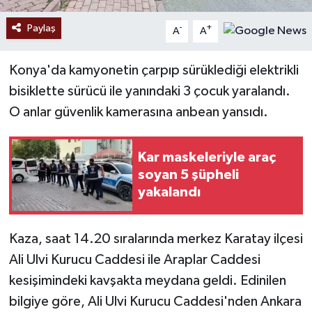
Paylaş
-
+
A
A
Konya'da kamyonetin çarpıp sürüklediği elektrikli
bisiklette sürücü ile yanındaki 3 çocuk yaralandı.
O anlar güvenlik kamerasına anbean yansıdı.
Kar maskeleriyle araç
soyan 5 şüpheli
yakalandı
Kaza, saat 14.20 sıralarında merkez Karatay ilçesi
Ali Ulvi Kurucu Caddesi ile Araplar Caddesi
kesişimindeki kavşakta meydana geldi. Edinilen
bilgiye göre, Ali Ulvi Kurucu Caddesi'nden Ankara