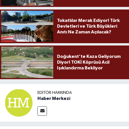
Örnek Olmaya Devam Ediyor"
Tokatlılar Merak Ediyor! Türk
Devletleri ve Türk Büyükleri
Anıtı Ne Zaman Açılacak?
Doğukent’te Kaza Geliyorum
Diyor! TOKİ Köprüsü Acil
Işıklandırma Bekliyor
EDITÖR HAKKINDA
Haber Merkezi