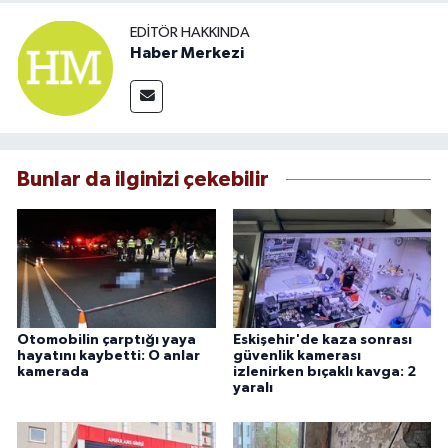
EDITÖR HAKKINDA
Haber Merkezi
Bunlar da ilginizi çekebilir
Otomobilin çarptığı yaya
Eskişehir'de kaza sonrası
hayatını kaybetti: O anlar
güvenlik kamerası
kamerada
izlenirken bıçaklı kavga: 2
yaralı