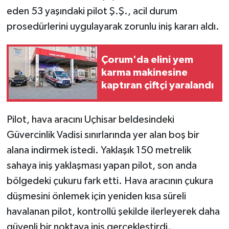
eden 53 yaşındaki pilot Ş.Ş., acil durum
prosedürlerini uygulayarak zorunlu iniş kararı aldı.
Çorum'da elini yem
karma makinesine
kaptıran çiftçi yaralandı
Pilot, hava aracını Uçhisar beldesindeki
Güvercinlik Vadisi sınırlarında yer alan boş bir
alana indirmek istedi. Yaklaşık 150 metrelik
sahaya iniş yaklaşması yapan pilot, son anda
bölgedeki çukuru fark etti. Hava aracının çukura
düşmesini önlemek için yeniden kısa süreli
havalanan pilot, kontrollü şekilde ilerleyerek daha
güvenli bir noktaya iniş gerçekleştirdi.