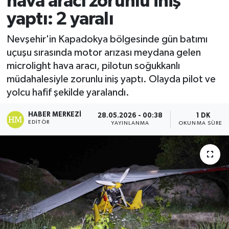
hava aracı zorunlu iniş
yaptı: 2 yaralı
Ekonomi
Nevşehir'in Kapadokya bölgesinde gün batımı
Sağlık
uçuşu sırasında motor arızası meydana gelen
microlight hava aracı, pilotun soğukkanlı
Tokat Haber
müdahalesiyle zorunlu iniş yaptı. Olayda pilot ve
yolcu hafif şekilde yaralandı.
HABER MERKEZI
28.05.2026 - 00:38
1 DK
EDITÖR
YAYINLANMA
OKUNMA SÜRESI