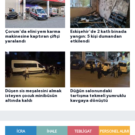
Çorum'da elini yem karma
Eskişehir'de 2 katlı binada
makinesine kaptıran çiftçi
yangın: 5 kişi dumandan
yaralandı
etkilendi
Düşen sis meşalesini almak
Düğün salonundaki
isteyen çocuk minibüsün
tartışma tekmeli yumruklu
altında kaldı
kavgaya dönüştü