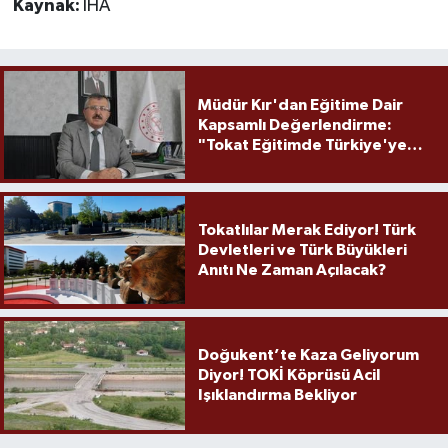
Kaynak:
İHA
Müdür Kır'dan Eğitime Dair
Kapsamlı Değerlendirme:
"Tokat Eğitimde Türkiye'ye
Örnek Olmaya Devam Ediyor"
Tokatlılar Merak Ediyor! Türk
Devletleri ve Türk Büyükleri
Anıtı Ne Zaman Açılacak?
Doğukent’te Kaza Geliyorum
Diyor! TOKİ Köprüsü Acil
Işıklandırma Bekliyor