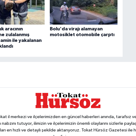
k aracının
Bolu'da virajı alamayan
ne zulalanmış
motosiklet otomobile çarptı
min ile yakalanan
klandı
 il merkezi ve ilçelerimizden en güncel haberleri anında, tarafsız ve e
 nabzını tutuyor, ilimizin ve ilçelerimizin önemli olaylarını sizlerle pay
arı en hızlı ve detaylı şekilde aktarıyoruz. Tokat Hürsöz Gazetesi il