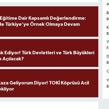
A
B
 Eğitime Dair Kapsamlı Değerlendirme:
B
de Türkiye'ye Örnek Olmaya Devam
K
B
Y
F
k Ediyor! Türk Devletleri ve Türk Büyükleri
D
 Açılacak?
B
O
Y
aza Geliyorum Diyor! TOKİ Köprüsü Acil
B
ekliyor