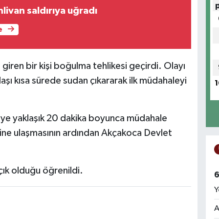
livan saldırıya uğradı
e
 giren bir kişi boğulma tehlikesi geçirdi. Olayı
aşı kısa sürede sudan çıkararak ilk müdahaleyi
1
işiye yaklaşık 20 dakika boyunca müdahale
yerine ulaşmasının ardından Akçakoca Devlet
açık olduğu öğrenildi.
6
Y
A