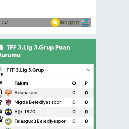
TFF 3.Lig 3.Grup Puan
Durumu
TFF 3.Lig 3.Grup
#
Takım
O
P
1
Adanaspor
0
0
2
Niğde Belediyesispor
0
0
3
Ağrı 1970
0
0
4
Talasgücü Belediyespor
0
0