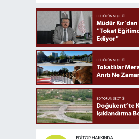
EDITÖRÜN SEÇTIĞI
Müdür Kır'dan
"Tokat Eğitim
Ediyor"
EDITÖRÜN SEÇTIĞI
Tokatlılar Mera
Anıtı Ne Zaman
EDITÖRÜN SEÇTIĞI
Doğukent’te K
Işıklandırma B
EDITÖR HAKKINDA