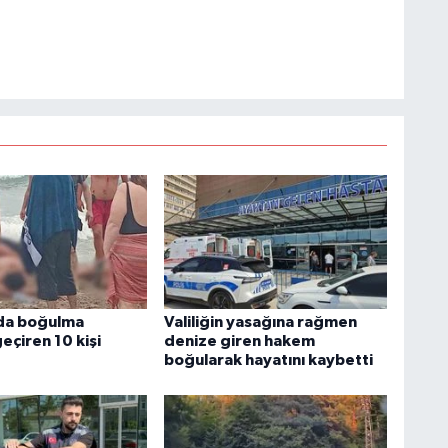
da boğulma
Valiliğin yasağına rağmen
geçiren 10 kişi
denize giren hakem
boğularak hayatını kaybetti