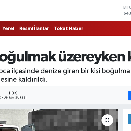
BIT
64.
DO
47,
Yerel
Resmi İlanlar
Tokat Haber
EU
55,
STE
64,
oğulmak üzereyken k
GRA
666
BİS
 ilçesinde denize giren bir kişi boğulma t
13.
sine kaldırıldı.
1 DK
OKUNMA SÜRESI