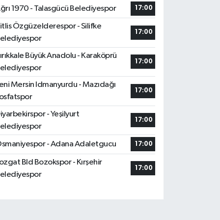
ğrı 1970 - Talasgücü Belediyespor
17:00
itlis Özgüzelderespor - Silifke
17:00
elediyespor
ırıkkale Büyük Anadolu - Karaköprü
17:00
elediyespor
eni Mersin Idmanyurdu - Mazıdağı
17:00
osfatspor
iyarbekirspor - Yeşilyurt
17:00
elediyespor
smaniyespor - Adana Adaletgucu
17:00
ozgat Bld Bozokspor - Kırşehir
17:00
elediyespor