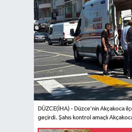
Ekonomi
Sağlık
Tokat Haber
DÜZCE(İHA) - Düzce'nin Akçakoca ilçes
geçirdi. Şahıs kontrol amaçlı Akçakoca