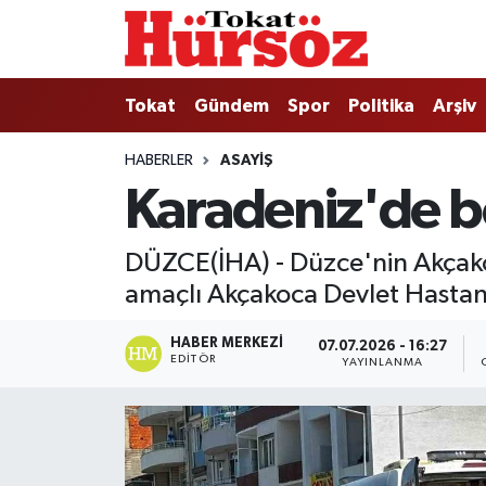
Tokat
Nöbetçi Eczaneler
Tokat
Gündem
Spor
Politika
Arşiv
Türkiye Gündemi
Hava Durumu
HABERLER
ASAYIŞ
Karadeniz'de b
Gündem
Tokat Namaz Vakitleri
Asayiş
Trafik Durumu
DÜZCE(İHA) - Düzce'nin Akçakoca
amaçlı Akçakoca Devlet Hastane
Spor
Süper Lig Puan Durumu ve Fikstür
HABER MERKEZI
07.07.2026 - 16:27
Politika
Tüm Manşetler
EDITÖR
YAYINLANMA
Tokat Spor
Son Dakika Haberleri
Eğitim
Haber Arşivi