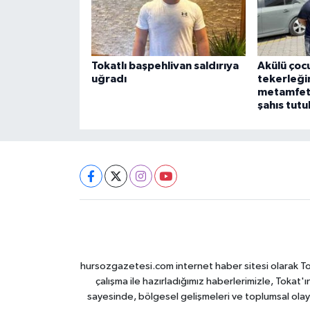
Tokatlı başpehlivan saldırıya
Akülü çocu
uğradı
tekerleği
metamfeta
şahıs tutu
hursozgazetesi.com internet haber sitesi olarak Tokat
çalışma ile hazırladığımız haberlerimizle, Tokat'ın
sayesinde, bölgesel gelişmeleri ve toplumsal olayl