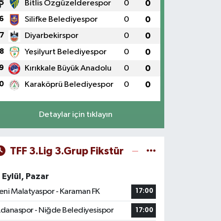
5
Bitlis Özgüzelderespor
0
0
6
Silifke Belediyespor
0
0
7
Diyarbekirspor
0
0
8
Yeşilyurt Belediyespor
0
0
9
Kırıkkale Büyük Anadolu
0
0
0
Karaköprü Belediyespor
0
0
Detaylar için tıklayın
TFF 3.Lig 3.Grup Fikstür
 Eylül, Pazar
eni Malatyaspor - Karaman FK
17:00
danaspor - Niğde Belediyesispor
17:00