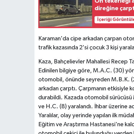
Ön tekerleği a
direğine çarptı
İçeriği Görüntül
Karaman'da cipe arkadan çarpan otom
trafik kazasında 2'si çocuk 3 kişi yaral
Kaza, Bahçelievler Mahallesi Recep T
Edinilen bilgiye göre, M.A.C. (30) yö
otomobil, önünde seyreden M.B.K. (20
arkadan çarptı. Çarpmanın etkisiyle k
durabildi. Kazada otomobil sürücüsü M
ve H.C. (8) yaralandı. İhbar üzerine ad
Yaralılar, olay yerinde yapılan ilk mü
Eğitim ve Araştırma Hastanesi'ne kaldır
otomobil çekici ile bulunduğu yerden 