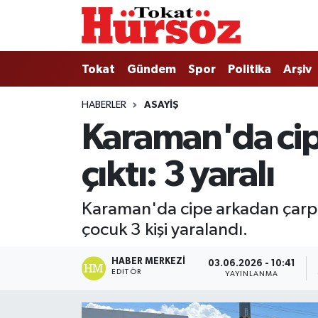
Tokat
Nöbetçi Eczaneler
Tokat
Gündem
Spor
Politika
Arşiv
Türkiye Gündemi
Hava Durumu
HABERLER
ASAYIŞ
Karaman'da cip
Gündem
Tokat Namaz Vakitleri
çıktı: 3 yaralı
Asayiş
Trafik Durumu
Spor
Süper Lig Puan Durumu ve Fikstür
Karaman'da cipe arkadan çarpa
çocuk 3 kişi yaralandı.
Politika
Tüm Manşetler
HABER MERKEZI
03.06.2026 - 10:41
Tokat Spor
Son Dakika Haberleri
EDITÖR
YAYINLANMA
Eğitim
Haber Arşivi