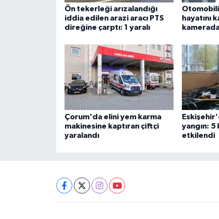
Ön tekerleği arızalandığı
Otomobili
iddia edilen arazi aracı PTS
hayatını k
direğine çarptı: 1 yaralı
kamerad
Çorum'da elini yem karma
Eskişehir'
makinesine kaptıran çiftçi
yangın: 5
yaralandı
etkilendi