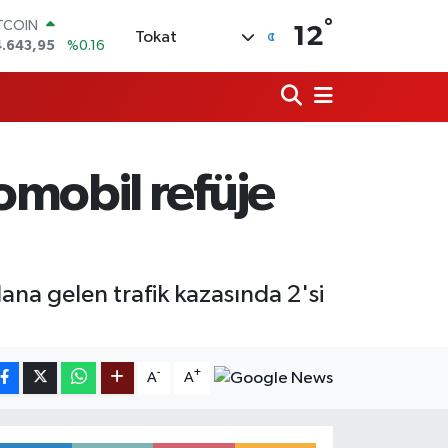
ITCOIN
°
4.643,95
%0.16
12
Tokat
OLAR
7,6704
%0
URO
5,0406
%-0.08
ERLİN
,2143
%0
RAM ALTIN
mobil refüje
500.87
%0.12
ST100
.799
%70
na gelen trafik kazasında 2'si
-
+
A
A