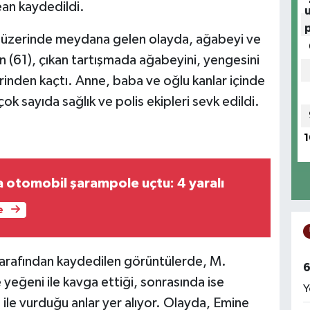
ean kaydedildi.
si üzerinde meydana gelen olayda, ağabeyi ve
en (61), çıkan tartışmada ağabeyini, yengesini
rinden kaçtı. Anne, baba ve oğlu kanlar içinde
çok sayıda sağlık ve polis ekipleri sevk edildi.
1
otomobil şarampole uçtu: 4 yaralı
e
tarafından kaydedilen görüntülerde, M.
6
 yeğeni ile kavga ettiği, sonrasında ise
Y
ile vurduğu anlar yer alıyor. Olayda, Emine