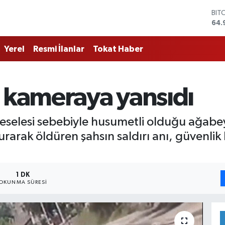
BIT
64.
DO
47,
Yerel
Resmi İlanlar
Tokat Haber
EU
55,
STE
64,
ı kameraya yansıdı
GRA
666
BİS
selesi sebebiyle husumetli olduğu ağabeyi
13.
urarak öldüren şahsın saldırı anı, güvenl
1 DK
OKUNMA SÜRESI