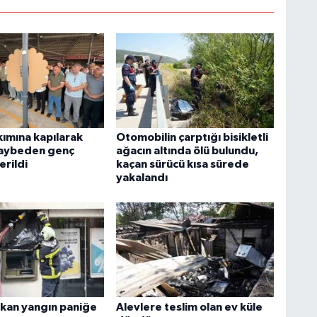
kımına kapılarak
Otomobilin çarptığı bisikletli
kaybeden genç
ağacın altında ölü bulundu,
erildi
kaçan sürücü kısa sürede
yakalandı
kan yangın paniğe
Alevlere teslim olan ev küle