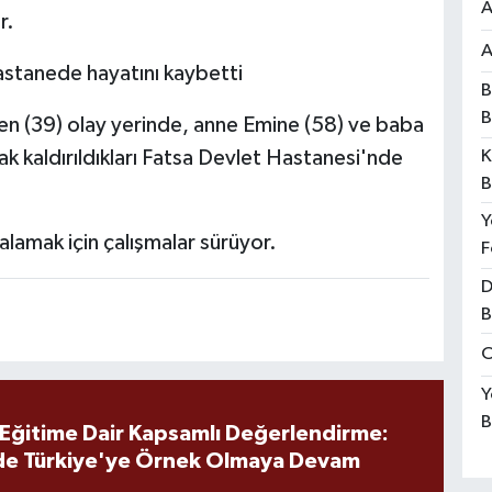
A
r.
A
astanede hayatını kaybetti
B
B
len (39) olay yerinde, anne Emine (58) ve baba
ak kaldırıldıkları Fatsa Devlet Hastanesi'nde
K
B
Y
alamak için çalışmalar sürüyor.
F
D
B
O
Y
B
 Eğitime Dair Kapsamlı Değerlendirme:
de Türkiye'ye Örnek Olmaya Devam