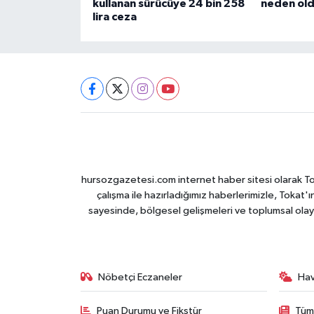
kullanan sürücüye 24 bin 258
neden ol
lira ceza
hursozgazetesi.com internet haber sitesi olarak Tokat
çalışma ile hazırladığımız haberlerimizle, Tokat'ın
sayesinde, bölgesel gelişmeleri ve toplumsal olayl
Nöbetçi Eczaneler
Ha
Puan Durumu ve Fikstür
Tüm