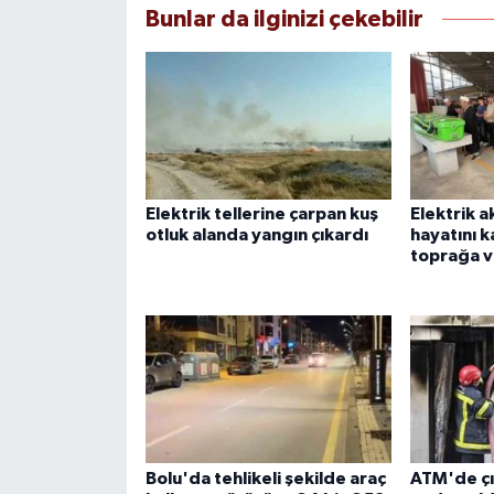
Bunlar da ilginizi çekebilir
Elektrik tellerine çarpan kuş
Elektrik a
otluk alanda yangın çıkardı
hayatını 
toprağa v
Bolu'da tehlikeli şekilde araç
ATM'de çı