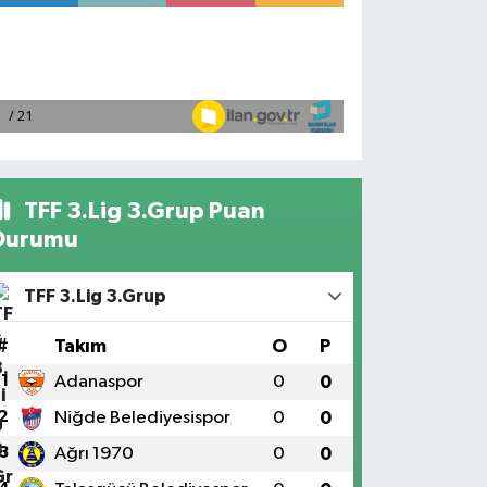
TFF 3.Lig 3.Grup Puan
Durumu
TFF 3.Lig 3.Grup
#
Takım
O
P
1
Adanaspor
0
0
2
Niğde Belediyesispor
0
0
3
Ağrı 1970
0
0