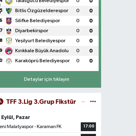
4
Talasgücü Belediyespor
0
0
5
Bitlis Özgüzelderespor
0
0
6
Silifke Belediyespor
0
0
7
Diyarbekirspor
0
0
8
Yeşilyurt Belediyespor
0
0
9
Kırıkkale Büyük Anadolu
0
0
0
Karaköprü Belediyespor
0
0
Detaylar için tıklayın
TFF 3.Lig 3.Grup Fikstür
 Eylül, Pazar
eni Malatyaspor - Karaman FK
17:00