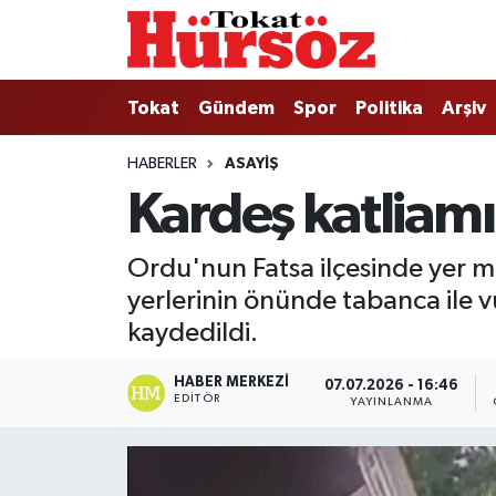
Tokat
Nöbetçi Eczaneler
Tokat
Gündem
Spor
Politika
Arşiv
Türkiye Gündemi
Hava Durumu
HABERLER
ASAYIŞ
Kardeş katliam
Gündem
Tokat Namaz Vakitleri
Asayiş
Trafik Durumu
Ordu'nun Fatsa ilçesinde yer me
yerlerinin önünde tabanca ile v
Spor
Süper Lig Puan Durumu ve Fikstür
kaydedildi.
Politika
Tüm Manşetler
HABER MERKEZI
07.07.2026 - 16:46
EDITÖR
YAYINLANMA
Tokat Spor
Son Dakika Haberleri
Eğitim
Haber Arşivi