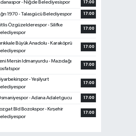
danaspor - Niğde Belediyesispor
17:00
ğrı 1970 - Talasgücü Belediyespor
17:00
itlis Özgüzelderespor - Silifke
17:00
elediyespor
ırıkkale Büyük Anadolu - Karaköprü
17:00
elediyespor
eni Mersin Idmanyurdu - Mazıdağı
17:00
osfatspor
iyarbekirspor - Yeşilyurt
17:00
elediyespor
smaniyespor - Adana Adaletgucu
17:00
ozgat Bld Bozokspor - Kırşehir
17:00
elediyespor