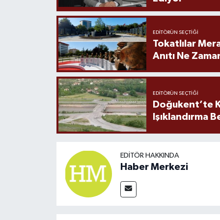
EDITÖRÜN SEÇTIĞI
Tokatlılar Mera
Anıtı Ne Zaman
EDITÖRÜN SEÇTIĞI
Doğukent’te K
Işıklandırma B
EDITÖR HAKKINDA
Haber Merkezi