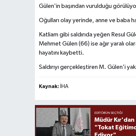
Gülen'in başından vurulduğu görülüyo
Oğulları olay yerinde, anne ve baba h
Katliam gibi saldırıda yeğen Resul Gü
Mehmet Gülen (66) ise ağır yaralı olar
hayatını kaybetti.
Saldırıyı gerçekleştiren M. Gülen'i yak
Kaynak:
İHA
EDITÖRÜN SEÇTIĞI
Müdür Kır'dan
"Tokat Eğitim
Ediyor"