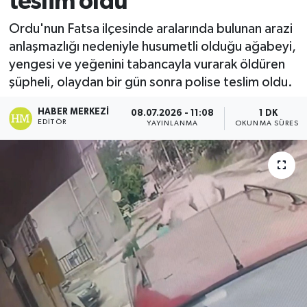
teslim oldu
Ekonomi
Ordu'nun Fatsa ilçesinde aralarında bulunan arazi
anlaşmazlığı nedeniyle husumetli olduğu ağabeyi,
Sağlık
yengesi ve yeğenini tabancayla vurarak öldüren
şüpheli, olaydan bir gün sonra polise teslim oldu.
Tokat Haber
HABER MERKEZI
08.07.2026 - 11:08
1 DK
EDITÖR
YAYINLANMA
OKUNMA SÜRESI