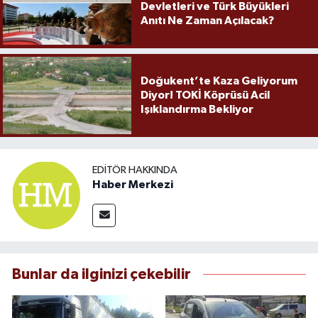
Devletleri ve Türk Büyükleri
Anıtı Ne Zaman Açılacak?
Doğukent’te Kaza Geliyorum
Diyor! TOKİ Köprüsü Acil
Işıklandırma Bekliyor
EDITÖR HAKKINDA
Haber Merkezi
Bunlar da ilginizi çekebilir