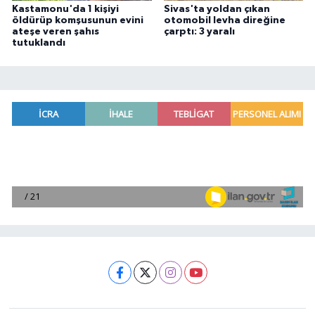
Kastamonu'da 1 kişiyi
Sivas'ta yoldan çıkan
öldürüp komşusunun evini
otomobil levha direğine
ateşe veren şahıs
çarptı: 3 yaralı
tutuklandı