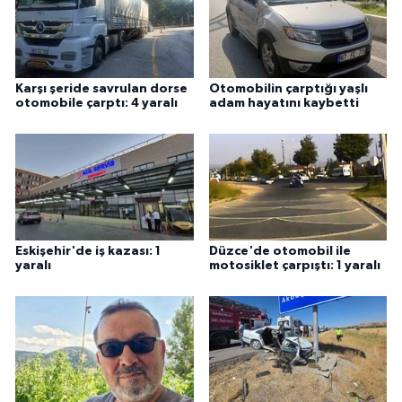
Karşı şeride savrulan dorse
Otomobilin çarptığı yaşlı
otomobile çarptı: 4 yaralı
adam hayatını kaybetti
Eskişehir'de iş kazası: 1
Düzce'de otomobil ile
yaralı
motosiklet çarpıştı: 1 yaralı