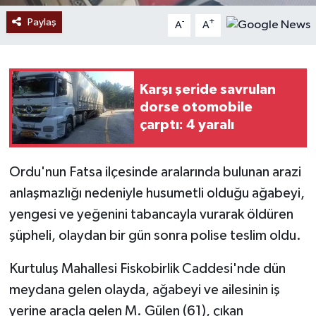
Paylaş
-
+
A
A
Karşı şeride savrulan
dorse otomobile
çarptı: 4 yaralı
Ordu'nun Fatsa ilçesinde aralarında bulunan arazi
anlaşmazlığı nedeniyle husumetli olduğu ağabeyi,
yengesi ve yeğenini tabancayla vurarak öldüren
şüpheli, olaydan bir gün sonra polise teslim oldu.
Kurtuluş Mahallesi Fiskobirlik Caddesi'nde dün
meydana gelen olayda, ağabeyi ve ailesinin iş
yerine araçla gelen M. Gülen (61), çıkan