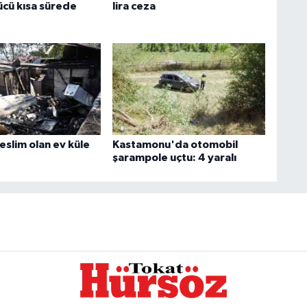
ücü kısa sürede
lira ceza
eslim olan ev küle
Kastamonu'da otomobil
şarampole uçtu: 4 yaralı