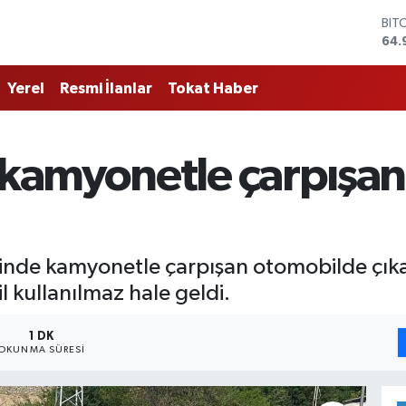
BIT
64.
DO
47,
Yerel
Resmi İlanlar
Tokat Haber
EU
55,
STE
64,
kamyonetle çarpışan
GRA
666
BİS
13.
nde kamyonetle çarpışan otomobilde çıkan
kullanılmaz hale geldi.
1 DK
OKUNMA SÜRESI