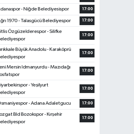
danaspor - Niğde Belediyesispor
17:00
ğrı 1970 - Talasgücü Belediyespor
17:00
itlis Özgüzelderespor - Silifke
17:00
elediyespor
ırıkkale Büyük Anadolu - Karaköprü
17:00
elediyespor
eni Mersin Idmanyurdu - Mazıdağı
17:00
osfatspor
iyarbekirspor - Yeşilyurt
17:00
elediyespor
smaniyespor - Adana Adaletgucu
17:00
ozgat Bld Bozokspor - Kırşehir
17:00
elediyespor