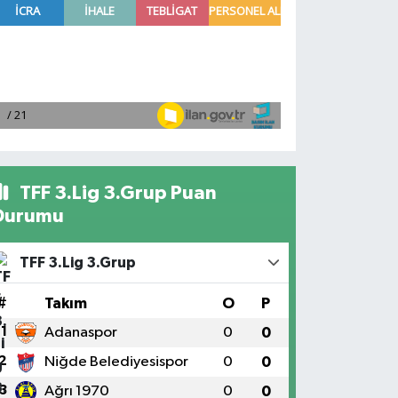
TFF 3.Lig 3.Grup Puan
Durumu
TFF 3.Lig 3.Grup
#
Takım
O
P
1
Adanaspor
0
0
2
Niğde Belediyesispor
0
0
3
Ağrı 1970
0
0