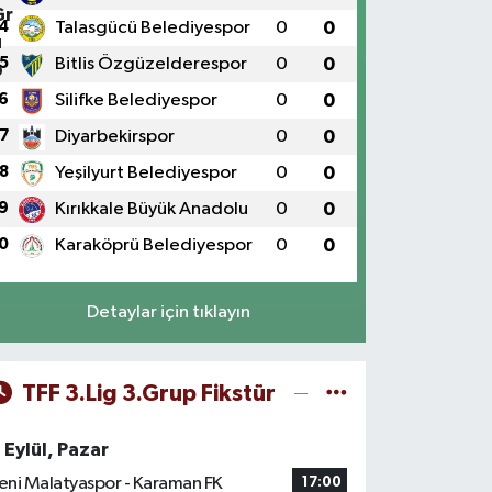
4
Talasgücü Belediyespor
0
0
5
Bitlis Özgüzelderespor
0
0
6
Silifke Belediyespor
0
0
7
Diyarbekirspor
0
0
8
Yeşilyurt Belediyespor
0
0
9
Kırıkkale Büyük Anadolu
0
0
0
Karaköprü Belediyespor
0
0
Detaylar için tıklayın
TFF 3.Lig 3.Grup Fikstür
 Eylül, Pazar
eni Malatyaspor - Karaman FK
17:00