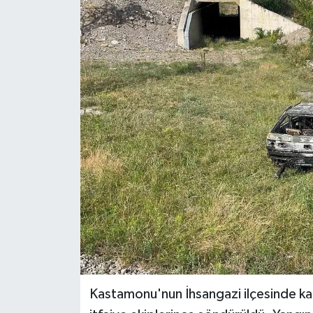
Ekonomi
Sağlık
Tokat Haber
Kastamonu'nun İhsangazi ilçesinde k