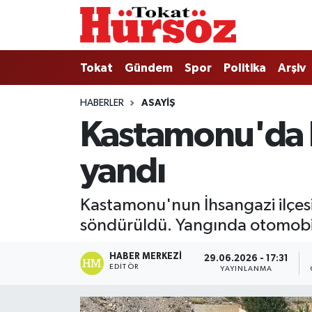
Tokat
Nöbetçi Eczaneler
Tokat
Gündem
Spor
Politika
Arşiv
Türkiye Gündemi
Hava Durumu
HABERLER
ASAYIŞ
Kastamonu'da 
Gündem
Tokat Namaz Vakitleri
yandı
Asayiş
Trafik Durumu
Spor
Süper Lig Puan Durumu ve Fikstür
Kastamonu'nun İhsangazi ilçesi
söndürüldü. Yangında otomobil 
Politika
Tüm Manşetler
HABER MERKEZI
29.06.2026 - 17:31
Tokat Spor
Son Dakika Haberleri
EDITÖR
YAYINLANMA
Eğitim
Haber Arşivi