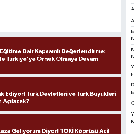
A
A
B
B
K
 Eğitime Dair Kapsamlı Değerlendirme:
B
de Türkiye'ye Örnek Olmaya Devam
Y
F
D
B
k Ediyor! Türk Devletleri ve Türk Büyükleri
 Açılacak?
O
Y
B
aza Geliyorum Diyor! TOKİ Köprüsü Acil