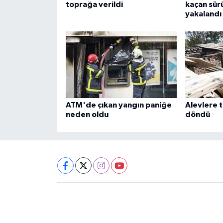
toprağa verildi
kaçan sür
yakalandı
ATM'de çıkan yangın paniğe
Alevlere t
neden oldu
döndü