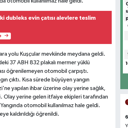
da otomobil kullanılmaz hale geldi.
ki dubleks evin çatısı alevlere teslim
e
 kara yolu Kuşçular mevkiinde meydana geldi.
ndeki 37 ABH 832 plakalı mermer yüklü
1
ası öğrenilemeyen otomobil çarpıştı.
gın çıktı. Kısa sürede büyüyen yangın
'ne yapılan ihbar üzerine olay yerine sağlık,
i. Olay yerine gelen itfaiye ekipleri tarafından
Yangında otomobil kullanılmaz hale geldi.
ye kaldırıldığı öğrenildi.
6
Y