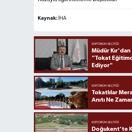
Kaynak:
İHA
EDITÖRÜN SEÇTIĞI
Müdür Kır'dan
"Tokat Eğitim
Ediyor"
EDITÖRÜN SEÇTIĞI
Tokatlılar Mera
Anıtı Ne Zaman
EDITÖRÜN SEÇTIĞI
Doğukent’te K