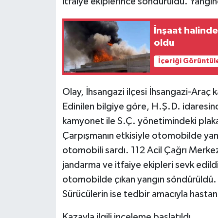
itfaiye ekiplerince söndürüldü. Yangın
İnşaat halinde
oldu
İçeriği Görüntül
Olay, İhsangazi ilçesi İhsangazi-Araç
Edinilen bilgiye göre, H.Ş.D. idaresi
kamyonet ile S.Ç. yönetimindeki plak
Çarpışmanın etkisiyle otomobilde yan
otomobili sardı. 112 Acil Çağrı Merkezi
jandarma ve itfaiye ekipleri sevk edild
otomobilde çıkan yangın söndürüldü. 
Sürücülerin ise tedbir amacıyla hastane
Kazayla ilgili inceleme başlatıldı.