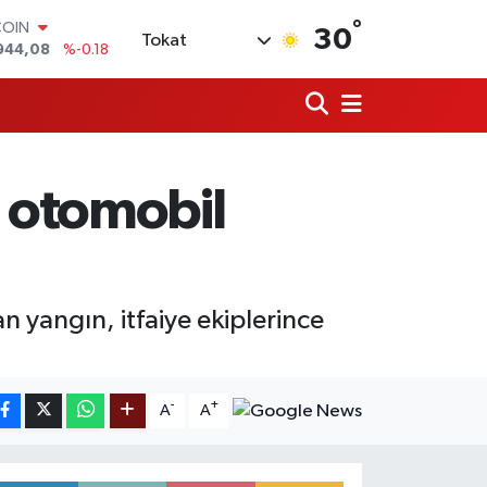
°
COIN
30
Tokat
944,08
%-0.18
LAR
7436
%0.18
RO
2510
%0.32
RLİN
4811
%0.38
 otomobil
M ALTIN
0.55
%0.03
T100
779
%-14
 yangın, itfaiye ekiplerince
-
+
A
A