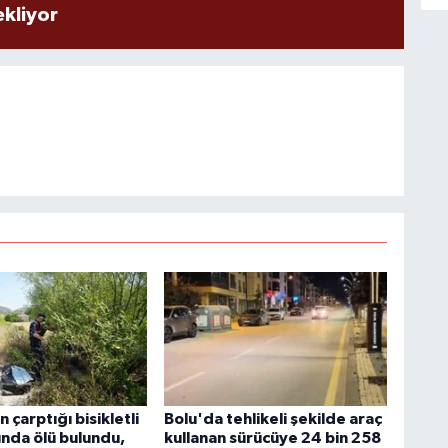
ekliyor
 çarptığı bisikletli
Bolu'da tehlikeli şekilde araç
ında ölü bulundu,
kullanan sürücüye 24 bin 258