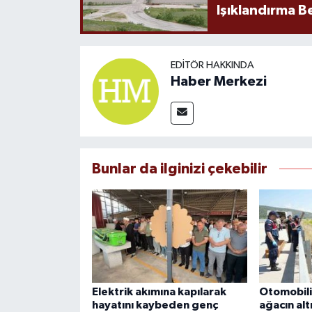
Işıklandırma B
EDITÖR HAKKINDA
Haber Merkezi
Bunlar da ilginizi çekebilir
Elektrik akımına kapılarak
Otomobilin
hayatını kaybeden genç
ağacın alt