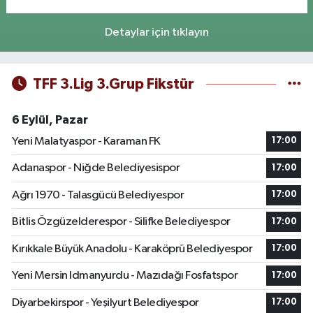
Detaylar için tıklayın
TFF 3.Lig 3.Grup Fikstür
6 Eylül, Pazar
Yeni Malatyaspor - Karaman FK
17:00
Adanaspor - Niğde Belediyesispor
17:00
Ağrı 1970 - Talasgücü Belediyespor
17:00
Bitlis Özgüzelderespor - Silifke Belediyespor
17:00
Kırıkkale Büyük Anadolu - Karaköprü Belediyespor
17:00
Yeni Mersin Idmanyurdu - Mazıdağı Fosfatspor
17:00
Diyarbekirspor - Yeşilyurt Belediyespor
17:00