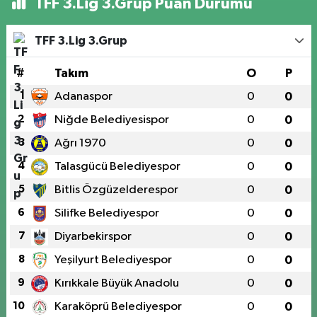
TFF 3.Lig 3.Grup Puan Durumu
TFF 3.Lig 3.Grup
#
Takım
O
P
1
Adanaspor
0
0
2
Niğde Belediyesispor
0
0
3
Ağrı 1970
0
0
4
Talasgücü Belediyespor
0
0
5
Bitlis Özgüzelderespor
0
0
6
Silifke Belediyespor
0
0
7
Diyarbekirspor
0
0
8
Yeşilyurt Belediyespor
0
0
9
Kırıkkale Büyük Anadolu
0
0
10
Karaköprü Belediyespor
0
0