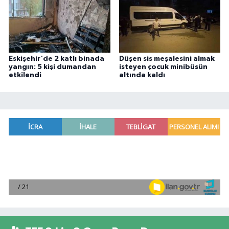
Eskişehir'de 2 katlı binada
Düşen sis meşalesini almak
yangın: 5 kişi dumandan
isteyen çocuk minibüsün
etkilendi
altında kaldı