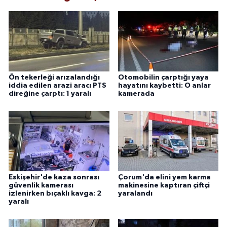
Ön tekerleği arızalandığı
Otomobilin çarptığı yaya
iddia edilen arazi aracı PTS
hayatını kaybetti: O anlar
direğine çarptı: 1 yaralı
kamerada
Eskişehir'de kaza sonrası
Çorum'da elini yem karma
güvenlik kamerası
makinesine kaptıran çiftçi
izlenirken bıçaklı kavga: 2
yaralandı
yaralı