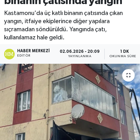
binanın çatısında yangın
Ekonomi
Kastamonu'da üç katlı binanın çatısında çıkan
yangın, itfaiye ekiplerince diğer yapılara
Sağlık
sıçramadan söndürüldü. Yangında çatı,
kullanılamaz hale geldi.
Tokat Haber
HABER MERKEZI
02.06.2026 - 20:09
1 DK
EDITÖR
YAYINLANMA
OKUNMA SÜRESI