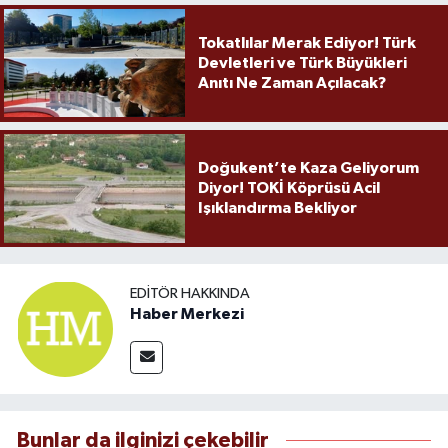
Tokatlılar Merak Ediyor! Türk
Devletleri ve Türk Büyükleri
Anıtı Ne Zaman Açılacak?
Doğukent’te Kaza Geliyorum
Diyor! TOKİ Köprüsü Acil
Işıklandırma Bekliyor
EDITÖR HAKKINDA
Haber Merkezi
Bunlar da ilginizi çekebilir