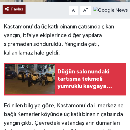
Paylaş
-
+
A
A
Kastamonu'da üç katlı binanın çatısında çıkan
yangın, itfaiye ekiplerince diğer yapılara
sıçramadan söndürüldü. Yangında çatı,
kullanılamaz hale geldi.
Düğün salonundaki
tartışma tekmeli
yumruklu kavgaya
dönüştü
Edinilen bilgiye göre, Kastamonu'da il merkezine
bağlı Kemerler köyünde üç katlı binanın çatısında
yangın çıktı. Çevredeki vatandaşların dumanları