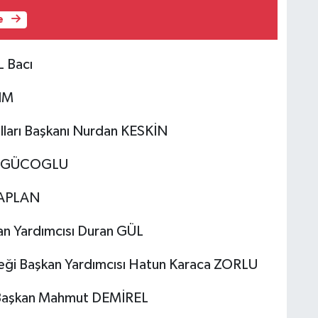
e
L Bacı
RIM
lları Başkanı Nurdan KESKİN
iza GÜCOGLU
 KAPLAN
an Yardımcısı Duran GÜL
rneği Başkan Yardımcısı Hatun Karaca ZORLU
m Başkan Mahmut DEMİREL