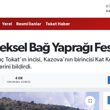
D
47
E
55
Yerel
Resmi İlanlar
Tokat Haber
ST
64
GR
66
ksel Bağ Yaprağı Fest
Bİ
13
BI
ç Tokat’ın incisi, Kazova’nın birincisi Kat
64
rini bildirdi.
4 DK
OKUNMA SÜRESI