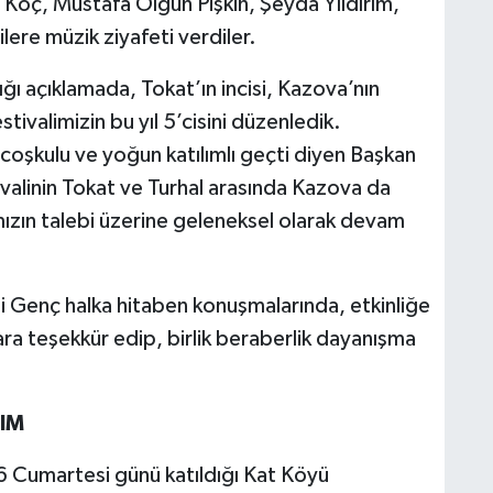
 Koç, Mustafa Olgun Pişkin, Şeyda Yıldırım,
lere müzik ziyafeti verdiler.
ğı açıklamada, Tokat’ın incisi, Kazova’nın
tivalimizin bu yıl 5’cisini düzenledik.
 coşkulu ve yoğun katılımlı geçti diyen Başkan
ivalinin Tokat ve Turhal arasında Kazova da
mızın talebi üzerine geleneksel olarak devam
li Genç halka hitaben konuşmalarında, etkinliğe
a teşekkür edip, birlik beraberlik dayanışma
ŞIM
 Cumartesi günü katıldığı Kat Köyü