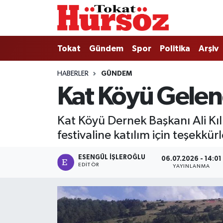
Tokat
Nöbetçi Eczaneler
Tokat
Gündem
Spor
Politika
Arşiv
Türkiye Gündemi
Hava Durumu
HABERLER
GÜNDEM
Kat Köyü Gelene
Gündem
Tokat Namaz Vakitleri
Asayiş
Trafik Durumu
Kat Köyü Dernek Başkanı Ali Kılı
festivaline katılım için teşekkürle
Spor
Süper Lig Puan Durumu ve Fikstür
ESENGÜL İŞLEROĞLU
06.07.2026 - 14:01
Politika
Tüm Manşetler
EDITÖR
YAYINLANMA
Tokat Spor
Son Dakika Haberleri
Eğitim
Haber Arşivi