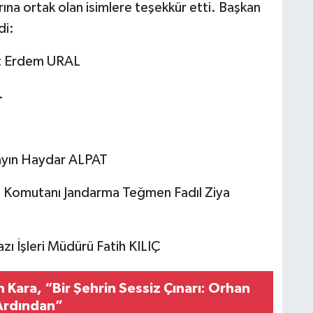
ına ortak olan isimlere teşekkür etti. Başkan
di:
et Erdem URAL
.
Sayın Haydar ALPAT
l Komutanı Jandarma Teğmen Fadıl Ziya
 İşleri Müdürü Fatih KILIÇ
n Kara, “Bir Şehrin Sessiz Çınarı: Orhan
 Ardından”