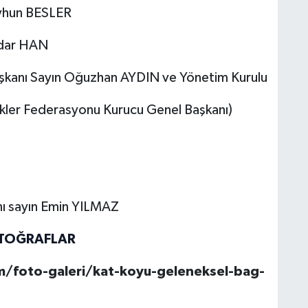
eyhun BESLER
erdar HAN
aşkanı Sayın Oğuzhan AYDIN ve Yönetim Kurulu
ekler Federasyonu Kurucu Genel Başkanı)
nı sayın Emin YILMAZ
OTOĞRAFLAR
/foto-galeri/kat-koyu-geleneksel-bag-