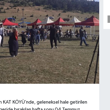
den KAT KÖYÜ’nde, geleneksel hale getirilen
i geride bırakılan hafta sonu 04 Temmuz