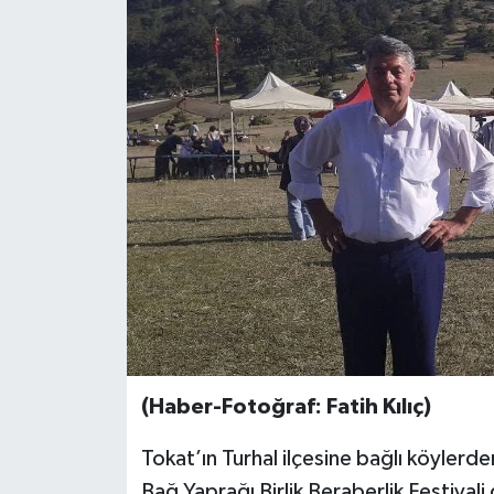
Ekonomi
Sağlık
Tokat Haber
(Haber-Fotoğraf: Fatih Kılıç)
Tokat’ın Turhal ilçesine bağlı köyler
Bağ Yaprağı Birlik Beraberlik Festival