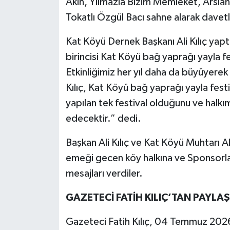
Akın, Yılmazla Bizim Memleket, Arslan
Tokatlı Özgül Bacı sahne alarak davetli
Kat Köyü Dernek Başkanı Ali Kılıç yaptı
birincisi Kat Köyü bağ yaprağı yayla fes
Etkinliğimiz her yıl daha da büyüyerek
Kılıç, Kat Köyü bağ yaprağı yayla fest
yapılan tek festival olduğunu ve halkı
edecektir.” dedi.
Başkan Ali Kılıç ve Kat Köyü Muhtarı A
emeği gecen köy halkına ve Sponsorlar
mesajları verdiler.
GAZETECİ FATİH KILIÇ’TAN PAYLA
Gazeteci Fatih Kılıç, 04 Temmuz 2026