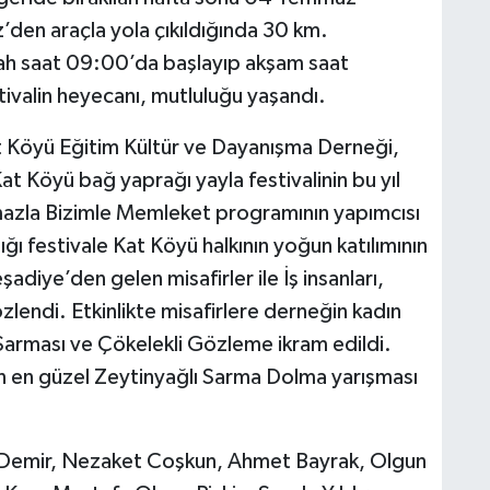
den araçla yola çıkıldığında 30 km.
ah saat 09:00’da başlayıp akşam saat
ivalin heyecanı, mutluluğu yaşandı.
t Köyü Eğitim Kültür ve Dayanışma Derneği,
at Köyü bağ yaprağı yayla festivalinin bu yıl
mazla Bizimle Memleket programının yapımcısı
ğı festivale Kat Köyü halkının yoğun katılımının
şadiye’den gelen misafirler ile İş insanları,
özlendi. Etkinlikte misafirlere derneğin kadın
 Sarması ve Çökelekli Gözleme ikram edildi.
an en güzel Zeytinyağlı Sarma Dolma yarışması
ha Demir, Nezaket Coşkun, Ahmet Bayrak, Olgun