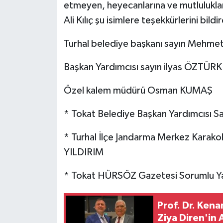
etmeyen, heyecanlarına ve mutluluklar
Ali Kılıç şu isimlere teşekkürlerini bildir
Turhal belediye başkanı sayın Mehm
Başkan Yardımcısı sayın ilyas ÖZTÜRK
Özel kalem müdürü Osman KUMAŞ
* Tokat Belediye Başkan Yardımcısı 
* Turhal İlçe Jandarma Merkez Karako
YILDIRIM
* Tokat HÜRSÖZ Gazetesi Sorumlu Yazı
Prof. Dr. Kena
Ziya Diren'in