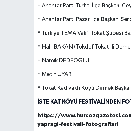
* Anahtar Parti Turhal İlçe Başkanı C
* Anahtar Parti Pazar İlçe Başkanı S
* Türkiye TEMA Vakfı Tokat Şubesi B
* Halil BAKAN (Tokdef Tokat İli Dern
* Namık DEDEOGLU
* Metin UYAR
* Tokat Kadıvakfı Köyü Dernek Başka
İŞTE KAT KÖYÜ FESTİVALİNDEN F
https://www.hursozgazetesi.com
yapragi-festivali-fotograflari