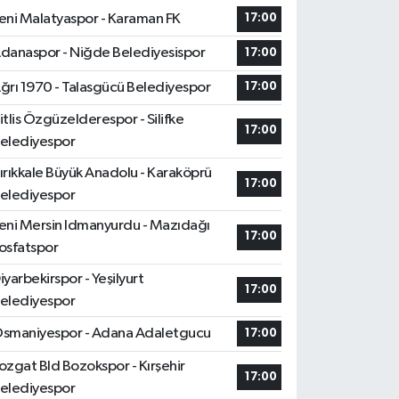
eni Malatyaspor - Karaman FK
17:00
danaspor - Niğde Belediyesispor
17:00
ğrı 1970 - Talasgücü Belediyespor
17:00
itlis Özgüzelderespor - Silifke
17:00
elediyespor
ırıkkale Büyük Anadolu - Karaköprü
17:00
elediyespor
eni Mersin Idmanyurdu - Mazıdağı
17:00
osfatspor
iyarbekirspor - Yeşilyurt
17:00
elediyespor
smaniyespor - Adana Adaletgucu
17:00
ozgat Bld Bozokspor - Kırşehir
17:00
elediyespor