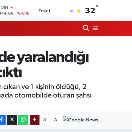
COIN
°
32
Tokat
944,08
%-0.18
LAR
7436
%0.18
RO
2510
%0.32
RLİN
4811
%0.38
 de yaralandığı
M ALTIN
0.55
%0.03
T100
ıktı
779
%-14
çıkan ve 1 kişinin öldüğü, 2
vgada otomobilde oturan şahsı
-
+
A
A