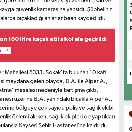
ya göre 'laf atma' meselesi yüzünden çıkan ve 1
ı kavga güvenlik kamerasına yansıdı. Şüphelinin
larca bıçakladığı anlar anbean kaydedildi.
n 160 litre kaçak etil alkol ele geçirildi
e
ker Mahallesi 5333. Sokak'ta bulunan 10 katlı
1
si meydana gelen olayda, B.A. ile Alper A.,
 atma' meselesi nedeniyle tartışma çıktı.
esi üzerine B.A. yanındaki bıçakla Alper A.,
üzerine bölgeye çok sayıda polis ve sağlık ekibi
nlik önlemi alırken, sağlık ekipleri de yaptıkları
bulansla Kayseri Şehir Hastanesi'ne kaldırdı.
6