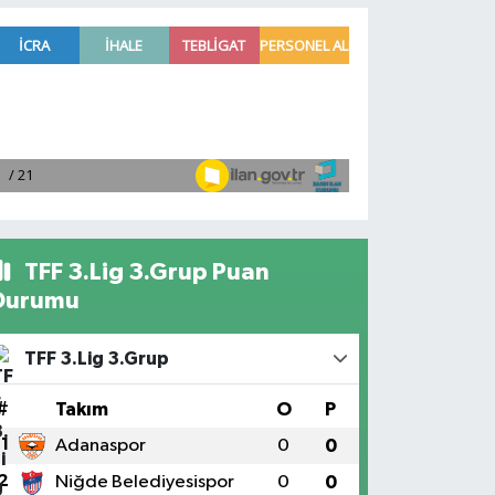
TFF 3.Lig 3.Grup Puan
Durumu
TFF 3.Lig 3.Grup
#
Takım
O
P
1
Adanaspor
0
0
2
Niğde Belediyesispor
0
0