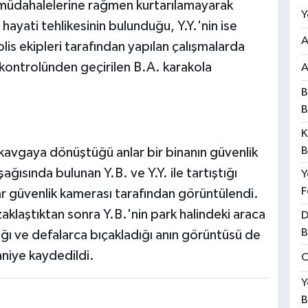
m müdahalelerine rağmen kurtarılamayarak
Y
 hayati tehlikesinin bulunduğu, Y.Y.'nin ise
A
lis ekipleri tarafından yapılan çalışmalarda
k kontrolünden geçirilen B.A. karakola
A
B
B
K
B
kavgaya dönüştüğü anlar bir binanın güvenlik
ğısında bulunan Y.B. ve Y.Y. ile tartıştığı
Y
F
ar güvenlik kamerası tarafından görüntülendi.
zaklaştıktan sonra Y.B.'nin park halindeki araca
D
B
ığı ve defalarca bıçakladığı anın görüntüsü de
aniye kaydedildi.
O
Y
B