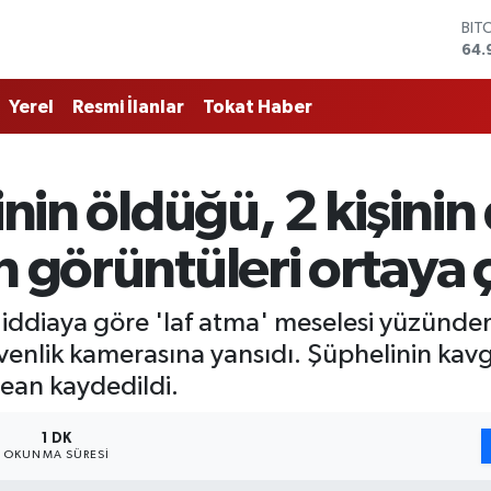
BIT
64.
DO
47,
Yerel
Resmi İlanlar
Tokat Haber
EU
55,
STE
64,
inin öldüğü, 2 kişinin
GRA
666
BİS
n görüntüleri ortaya ç
13.
 iddiaya göre 'laf atma' meselesi yüzünden 
üvenlik kamerasına yansıdı. Şüphelinin ka
bean kaydedildi.
1 DK
OKUNMA SÜRESI