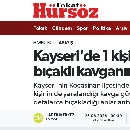
Tokat
Nöbetçi Eczaneler
Tokat
Gündem
Spor
Politika
Arşiv
Türkiye Gündemi
Hava Durumu
HABERLER
ASAYIŞ
Kayseri'de 1 kiş
Gündem
Tokat Namaz Vakitleri
bıçaklı kavganı
Asayiş
Trafik Durumu
Spor
Süper Lig Puan Durumu ve Fikstür
Kayseri'nin Kocasinan ilçesinde
kişinin de yaralandığı kavga g
Politika
Tüm Manşetler
defalarca bıçakladığı anlar an
Tokat Spor
Son Dakika Haberleri
HABER MERKEZI
25.06.2026 - 00:30
EDITÖR
YAYINLANMA
Eğitim
Haber Arşivi