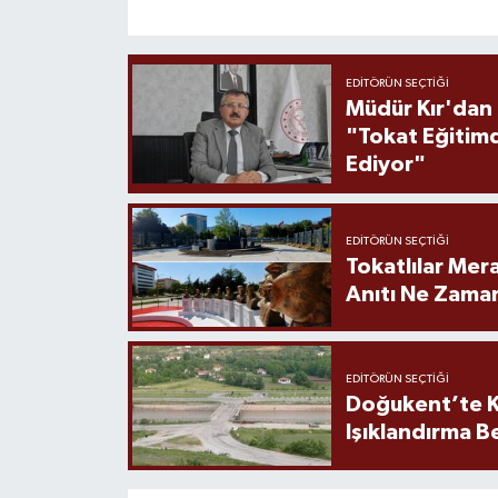
EDITÖRÜN SEÇTIĞI
Müdür Kır'dan
"Tokat Eğitim
Ediyor"
EDITÖRÜN SEÇTIĞI
Tokatlılar Mera
Anıtı Ne Zaman
EDITÖRÜN SEÇTIĞI
Doğukent’te K
Işıklandırma B