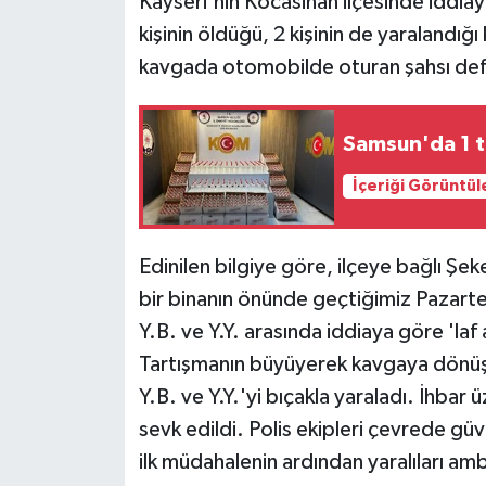
Kayseri'nin Kocasinan ilçesinde iddia
kişinin öldüğü, 2 kişinin de yaralandığ
kavgada otomobilde oturan şahsı defa
Samsun'da 1 to
İçeriği Görüntül
Edinilen bilgiye göre, ilçeye bağlı Şe
bir binanın önünde geçtiğimiz Pazarte
Y.B. ve Y.Y. arasında iddiaya göre 'laf
Tartışmanın büyüyerek kavgaya dönüşm
Y.B. ve Y.Y.'yi bıçakla yaraladı. İhbar 
sevk edildi. Polis ekipleri çevrede güve
ilk müdahalenin ardından yaralıları am