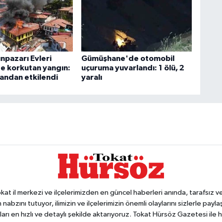
npazarı Evleri
Gümüşhane'de otomobil
e korkutan yangın:
uçuruma yuvarlandı: 1 ölü, 2
mandan etkilendi
yaralı
 il merkezi ve ilçelerimizden en güncel haberleri anında, tarafsız ve e
 nabzını tutuyor, ilimizin ve ilçelerimizin önemli olaylarını sizlerle pay
arı en hızlı ve detaylı şekilde aktarıyoruz. Tokat Hürsöz Gazetesi il