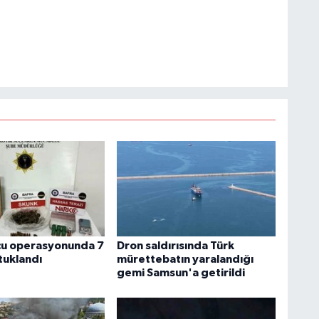
cu operasyonunda 7
Dron saldırısında Türk
tuklandı
mürettebatın yaralandığı
gemi Samsun'a getirildi