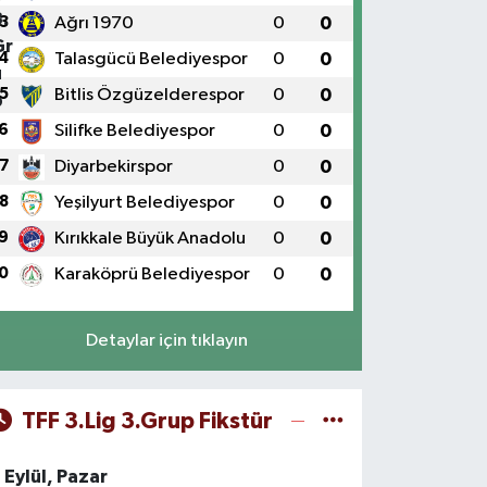
3
Ağrı 1970
0
0
4
Talasgücü Belediyespor
0
0
5
Bitlis Özgüzelderespor
0
0
6
Silifke Belediyespor
0
0
7
Diyarbekirspor
0
0
8
Yeşilyurt Belediyespor
0
0
9
Kırıkkale Büyük Anadolu
0
0
0
Karaköprü Belediyespor
0
0
Detaylar için tıklayın
TFF 3.Lig 3.Grup Fikstür
 Eylül, Pazar