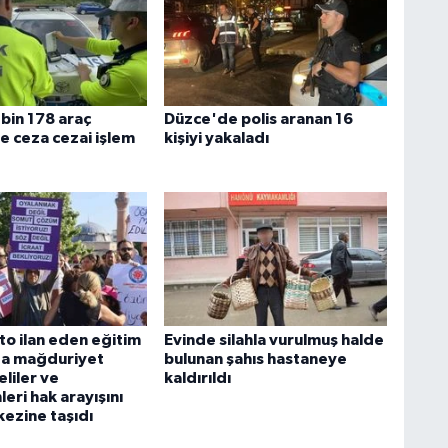
bin 178 araç
Düzce'de polis aranan 16
e ceza cezai işlem
kişiyi yakaladı
o ilan eden eğitim
Evinde silahla vurulmuş halde
a mağduriyet
bulunan şahıs hastaneye
liler ve
kaldırıldı
eri hak arayışını
kezine taşıdı