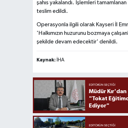
şahıs yakalandı. İşlemleri tamamlanan 
teslim edildi.
Operasyonla ilgili olarak Kayseri İl 
'Halkımızın huzurunu bozmaya çalışanla
şekilde devam edecektir' denildi.
Kaynak:
İHA
EDITÖRÜN SEÇTIĞI
Müdür Kır'dan
"Tokat Eğitim
Ediyor"
EDITÖRÜN SEÇTIĞI