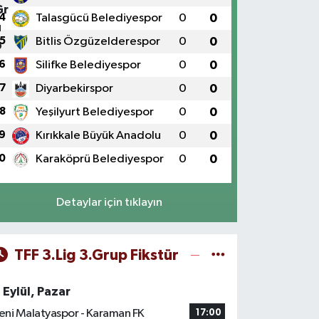
4
Talasgücü Belediyespor
0
0
5
Bitlis Özgüzelderespor
0
0
6
Silifke Belediyespor
0
0
7
Diyarbekirspor
0
0
8
Yeşilyurt Belediyespor
0
0
9
Kırıkkale Büyük Anadolu
0
0
0
Karaköprü Belediyespor
0
0
Detaylar için tıklayın
TFF 3.Lig 3.Grup Fikstür
 Eylül, Pazar
eni Malatyaspor - Karaman FK
17:00