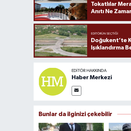
Tokatlılar Mera
Anıtı Ne Zaman
EDITÖRÜN SEÇTIĞI
Doğukent’te K
Işıklandırma B
EDITÖR HAKKINDA
Haber Merkezi
Bunlar da ilginizi çekebilir