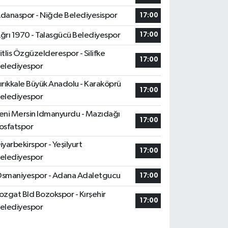
danaspor - Niğde Belediyesispor
17:00
ğrı 1970 - Talasgücü Belediyespor
17:00
itlis Özgüzelderespor - Silifke
17:00
elediyespor
ırıkkale Büyük Anadolu - Karaköprü
17:00
elediyespor
eni Mersin Idmanyurdu - Mazıdağı
17:00
osfatspor
iyarbekirspor - Yeşilyurt
17:00
elediyespor
smaniyespor - Adana Adaletgucu
17:00
ozgat Bld Bozokspor - Kırşehir
17:00
elediyespor