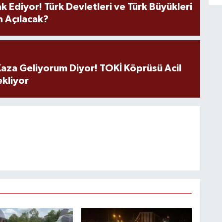
k Ediyor! Türk Devletleri ve Türk Büyükleri
 Açılacak?
aza Geliyorum Diyor! TOKİ Köprüsü Acil
ekliyor