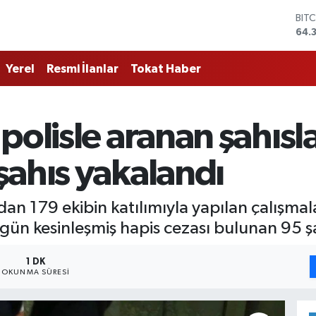
BIT
64.
DO
47,
EU
Yerel
Resmi İlanlar
Tokat Haber
55,
STE
64,
GRA
polisle aranan şahısl
657
BİS
şahıs yakalandı
13.
ndan 179 ekibin katılımıyla yapılan çalışmal
gün kesinleşmiş hapis cezası bulunan 95 ş
1 DK
OKUNMA SÜRESI