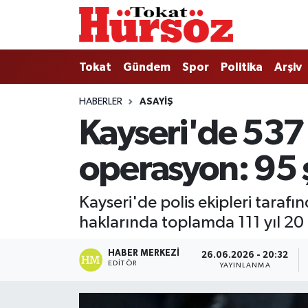
Tokat
Nöbetçi Eczaneler
Tokat
Gündem
Spor
Politika
Arşiv
Türkiye Gündemi
Hava Durumu
HABERLER
ASAYIŞ
Kayseri'de 537 
Gündem
Tokat Namaz Vakitleri
operasyon: 95 
Asayiş
Trafik Durumu
Spor
Süper Lig Puan Durumu ve Fikstür
Kayseri'de polis ekipleri tarafı
haklarında toplamda 111 yıl 20 
Politika
Tüm Manşetler
HABER MERKEZI
26.06.2026 - 20:32
Tokat Spor
Son Dakika Haberleri
EDITÖR
YAYINLANMA
Eğitim
Haber Arşivi