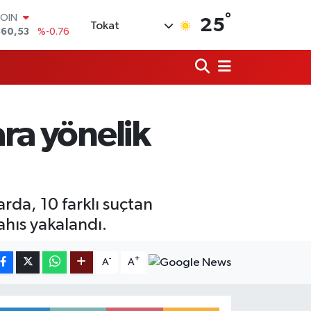
COIN
°
25
360,53
%-0.76
Tokat
LAR
7143
%0.16
RO
0317
%-0.02
RLİN
2463
%0.07
M ALTIN
ara yönelik
4.81
%1.44
T100
887
%64
arda, 10 farklı suçtan
ahıs yakalandı.
-
+
A
A