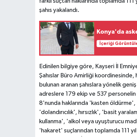
farklı suçtan haklarında toplamda 111 
şahıs yakalandı.
Konya'da aske
İçeriği Görüntül
Edinilen bilgiye göre, Kayseri İl Em
Şahıslar Büro Amirliği koordinesinde, 
bulunan aranan şahıslara yönelik geniş
adreslere 179 ekip ve 537 personelin 
8'nunda haklarında 'kasten öldürme', 
'dolandırıcılık', hırsızlık', 'basit yar
kullanma', 'alkol veya uyuşturucu mad
'hakaret' suçlarından toplamda 111 yı