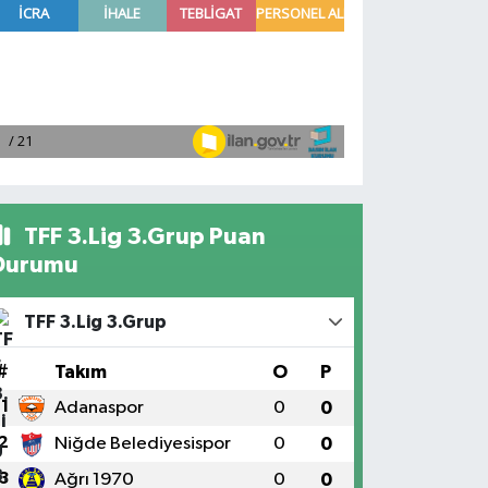
TFF 3.Lig 3.Grup Puan
Durumu
TFF 3.Lig 3.Grup
#
Takım
O
P
1
Adanaspor
0
0
2
Niğde Belediyesispor
0
0
3
Ağrı 1970
0
0