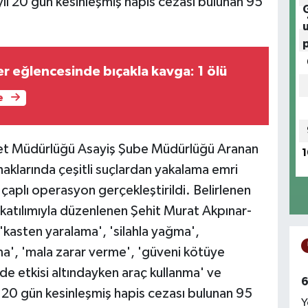
yıl 20 gün kesinleşmiş hapis cezası bulunan 95
r eğlencesinde bıçakla kavga: 1 ölü
e
niyet Müdürlüğü Asayiş Şube Müdürlüğü Aranan
1
haklarında çeşitli suçlardan yakalama emri
 çaplı operasyon gerçekleştirildi. Belirlenen
katılımıyla düzenlenen Şehit Murat Akpınar-
'kasten yaralama', 'silahla yağma',
alama', 'mala zarar verme', 'güveni kötüye
de etkisi altındayken araç kullanma' ve
6
l 20 gün kesinleşmiş hapis cezası bulunan 95
Y