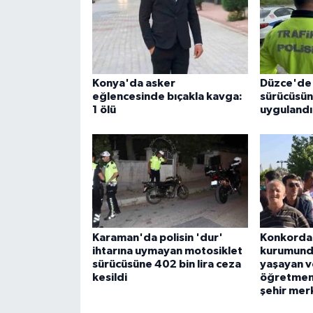
Konya'da asker
Düzce'de 
eğlencesinde bıçakla kavga:
sürücüsün
1 ölü
uygulandı
Karaman'da polisin 'dur'
Konkordat
ihtarına uymayan motosiklet
kurumund
sürücüsüne 402 bin lira ceza
yaşayan ve
kesildi
öğretmenl
şehir mer