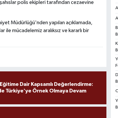
şahıslar polis ekipleri tarafından cezaevine
A
A
Emniyet Müdürlüğü'nden yapılan açıklamada,
B
r ile mücadelemiz aralıksız ve kararlı bir
B
K
B
Y
F
D
B
 Eğitime Dair Kapsamlı Değerlendirme:
de Türkiye'ye Örnek Olmaya Devam
O
Y
B