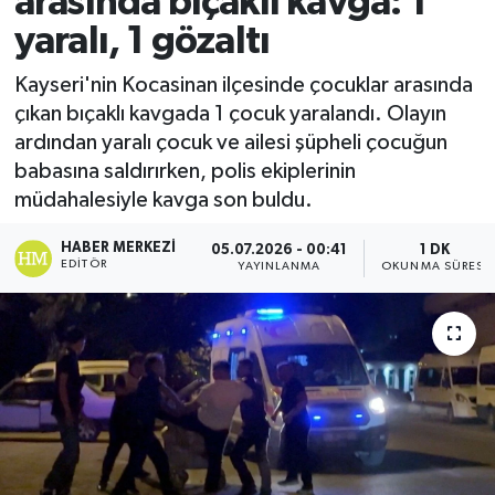
arasında bıçaklı kavga: 1
yaralı, 1 gözaltı
Ekonomi
Kayseri'nin Kocasinan ilçesinde çocuklar arasında
Sağlık
çıkan bıçaklı kavgada 1 çocuk yaralandı. Olayın
ardından yaralı çocuk ve ailesi şüpheli çocuğun
Tokat Haber
babasına saldırırken, polis ekiplerinin
müdahalesiyle kavga son buldu.
HABER MERKEZI
05.07.2026 - 00:41
1 DK
EDITÖR
YAYINLANMA
OKUNMA SÜRESI