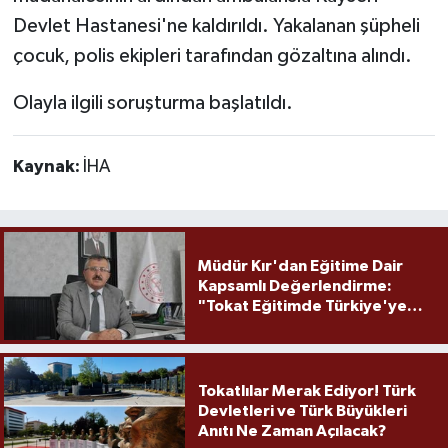
Devlet Hastanesi'ne kaldırıldı. Yakalanan şüpheli
çocuk, polis ekipleri tarafından gözaltına alındı.
Olayla ilgili soruşturma başlatıldı.
Kaynak:
İHA
Müdür Kır'dan Eğitime Dair
Kapsamlı Değerlendirme:
"Tokat Eğitimde Türkiye'ye
Örnek Olmaya Devam Ediyor"
Tokatlılar Merak Ediyor! Türk
Devletleri ve Türk Büyükleri
Anıtı Ne Zaman Açılacak?