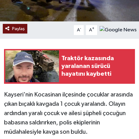
Paylaş
-
+
A
A
Traktör kazasında
yaralanan sürücü
hayatını kaybetti
Kayseri'nin Kocasinan ilçesinde çocuklar arasında
çıkan bıçaklı kavgada 1 çocuk yaralandı. Olayın
ardından yaralı çocuk ve ailesi şüpheli çocuğun
babasına saldırırken, polis ekiplerinin
müdahalesiyle kavga son buldu.