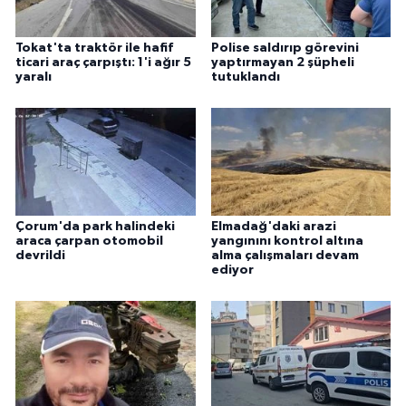
Tokat'ta traktör ile hafif
Polise saldırıp görevini
ticari araç çarpıştı: 1'i ağır 5
yaptırmayan 2 şüpheli
yaralı
tutuklandı
Çorum'da park halindeki
Elmadağ'daki arazi
araca çarpan otomobil
yangınını kontrol altına
devrildi
alma çalışmaları devam
ediyor