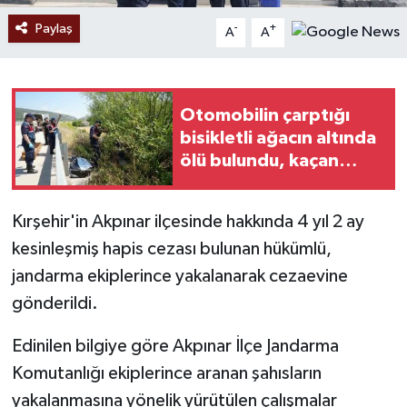
Paylaş
-
+
A
A
Otomobilin çarptığı
bisikletli ağacın altında
ölü bulundu, kaçan
sürücü kısa sürede
yakalandı
Kırşehir'in Akpınar ilçesinde hakkında 4 yıl 2 ay
kesinleşmiş hapis cezası bulunan hükümlü,
jandarma ekiplerince yakalanarak cezaevine
gönderildi.
Edinilen bilgiye göre Akpınar İlçe Jandarma
Komutanlığı ekiplerince aranan şahısların
yakalanmasına yönelik yürütülen çalışmalar