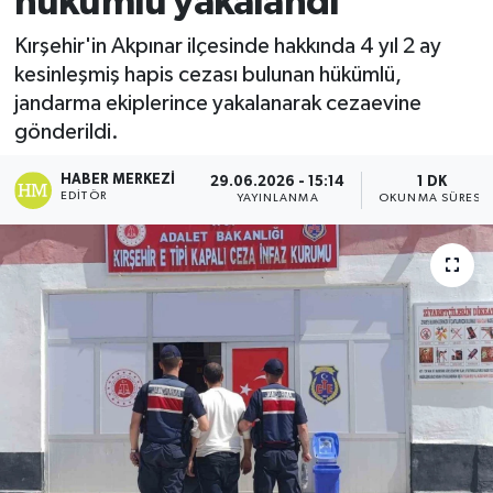
hükümlü yakalandı
Ekonomi
Kırşehir'in Akpınar ilçesinde hakkında 4 yıl 2 ay
kesinleşmiş hapis cezası bulunan hükümlü,
Sağlık
jandarma ekiplerince yakalanarak cezaevine
gönderildi.
Tokat Haber
HABER MERKEZI
29.06.2026 - 15:14
1 DK
EDITÖR
YAYINLANMA
OKUNMA SÜRESI