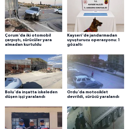
Çorum'da iki otomobil
Kayseri'de jandarmadan
çarpıştı, sürücüler yara
uyuşturucu operasyonu: 1
almadan kurtuldu
gözaltı
Bolu'da inşatta iskeleden
Ordu'da motosiklet
düşen işçi yaralandı
devrildi, sürücü yaralandı