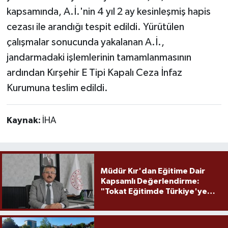
kapsamında, A.İ.'nin 4 yıl 2 ay kesinleşmiş hapis
cezası ile arandığı tespit edildi. Yürütülen
çalışmalar sonucunda yakalanan A.İ.,
jandarmadaki işlemlerinin tamamlanmasının
ardından Kırşehir E Tipi Kapalı Ceza İnfaz
Kurumuna teslim edildi.
Kaynak:
İHA
Müdür Kır'dan Eğitime Dair
Kapsamlı Değerlendirme:
"Tokat Eğitimde Türkiye'ye
Örnek Olmaya Devam Ediyor"