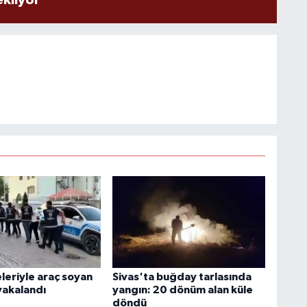
ekliyor
leriyle araç soyan
Sivas'ta buğday tarlasında
yakalandı
yangın: 20 dönüm alan küle
döndü