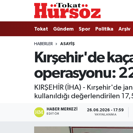
Tokat
Nöbetçi Eczaneler
Tokat
Gündem
Spor
Politika
Arşiv
Türkiye Gündemi
Hava Durumu
HABERLER
ASAYIŞ
Kırşehir'de kaç
Gündem
Tokat Namaz Vakitleri
operasyonu: 22 l
Asayiş
Trafik Durumu
Spor
Süper Lig Puan Durumu ve Fikstür
KIRŞEHİR (İHA) - Kırşehir'de j
kullanıldığı değerlendirilen 17,5 l
Politika
Tüm Manşetler
HABER MERKEZI
26.06.2026 - 17:59
Tokat Spor
Son Dakika Haberleri
EDITÖR
YAYINLANMA
Eğitim
Haber Arşivi