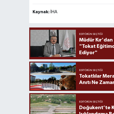
Kaynak:
İHA
EDITÖRÜN SEÇTIĞI
Müdür Kır'dan
"Tokat Eğitim
Ediyor"
EDITÖRÜN SEÇTIĞI
Tokatlılar Mera
Anıtı Ne Zaman
EDITÖRÜN SEÇTIĞI
Doğukent’te K