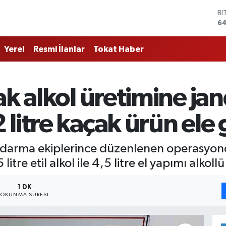
BI
64
D
47
Yerel
Resmi İlanlar
Tokat Haber
E
55
ST
64
ak alkol üretimine j
GR
66
Bİ
itre kaçak ürün ele g
13
andarma ekiplerince düzenlenen operasyon
itre etil alkol ile 4,5 litre el yapımı alkollü 
1 DK
OKUNMA SÜRESI