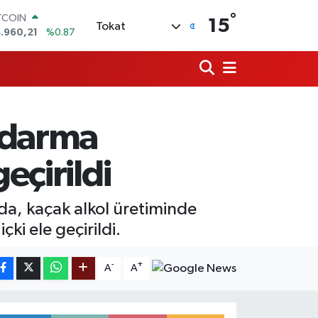
°
TCOIN
15
Tokat
.960,21
%0.87
OLAR
,7436
%0.18
URO
,2510
%0.32
ERLİN
,4811
%0.38
andarma
AM ALTIN
48.99
%2.59
ST100
eçirildi
.773
%-19
da, kaçak alkol üretiminde
içki ele geçirildi.
-
+
A
A