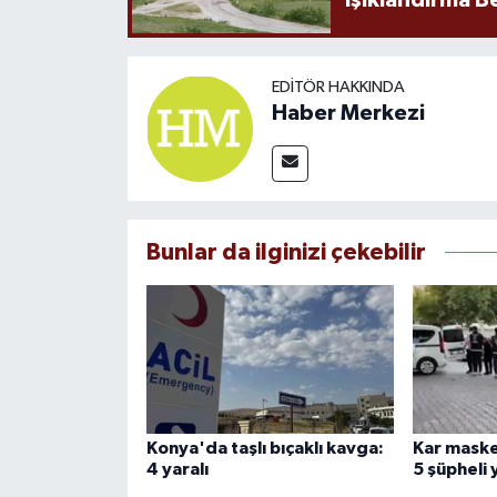
Işıklandırma B
EDITÖR HAKKINDA
Haber Merkezi
Bunlar da ilginizi çekebilir
Konya'da taşlı bıçaklı kavga:
Kar maske
4 yaralı
5 şüpheli 