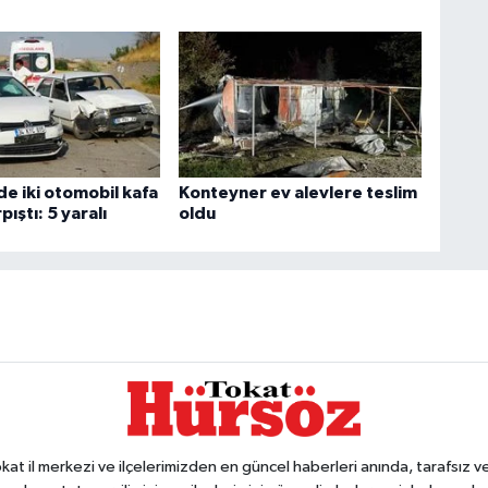
de iki otomobil kafa
Konteyner ev alevlere teslim
pıştı: 5 yaralı
oldu
 il merkezi ve ilçelerimizden en güncel haberleri anında, tarafsız ve e