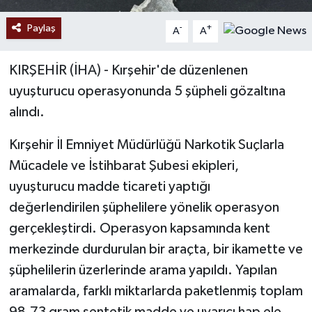
Paylaş
-
+
A
A
KIRŞEHİR (İHA) - Kırşehir'de düzenlenen
uyuşturucu operasyonunda 5 şüpheli gözaltına
alındı.
Kırşehir İl Emniyet Müdürlüğü Narkotik Suçlarla
Mücadele ve İstihbarat Şubesi ekipleri,
uyuşturucu madde ticareti yaptığı
değerlendirilen şüphelilere yönelik operasyon
gerçekleştirdi. Operasyon kapsamında kent
merkezinde durdurulan bir araçta, bir ikamette ve
şüphelilerin üzerlerinde arama yapıldı. Yapılan
aramalarda, farklı miktarlarda paketlenmiş toplam
98,73 gram sentetik madde ve uyarıcı hap ele