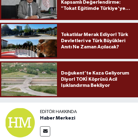
Kapsamlı Değerlendirme:
"Tokat Eğitimde Türkiye'ye
Örnek Olmaya Devam Ediyor"
Tokatlılar Merak Ediyor! Türk
Devletleri ve Türk Büyükleri
Anıtı Ne Zaman Açılacak?
Doğukent’te Kaza Geliyorum
Diyor! TOKİ Köprüsü Acil
Işıklandırma Bekliyor
EDITÖR HAKKINDA
Haber Merkezi