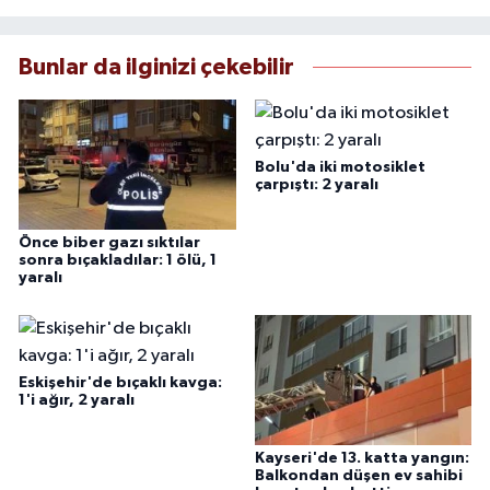
Bunlar da ilginizi çekebilir
Bolu'da iki motosiklet
çarpıştı: 2 yaralı
Önce biber gazı sıktılar
sonra bıçakladılar: 1 ölü, 1
yaralı
Eskişehir'de bıçaklı kavga:
1'i ağır, 2 yaralı
Kayseri'de 13. katta yangın:
Balkondan düşen ev sahibi