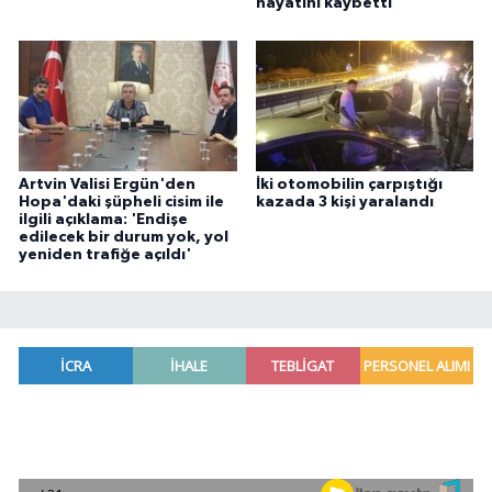
hayatını kaybetti
Artvin Valisi Ergün'den
İki otomobilin çarpıştığı
Hopa'daki şüpheli cisim ile
kazada 3 kişi yaralandı
ilgili açıklama: 'Endişe
edilecek bir durum yok, yol
yeniden trafiğe açıldı'