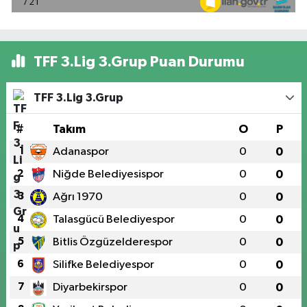
TFF 3.Lig 3.Grup Puan Durumu
TFF 3.Lig 3.Grup
#
Takım
O
P
1
Adanaspor
0
0
2
Niğde Belediyesispor
0
0
3
Ağrı 1970
0
0
4
Talasgücü Belediyespor
0
0
5
Bitlis Özgüzelderespor
0
0
6
Silifke Belediyespor
0
0
7
Diyarbekirspor
0
0