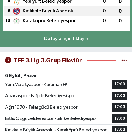
8
Yeşilyurt Belediyespor
0
0
9
Kırıkkale Büyük Anadolu
0
0
10
Karaköprü Belediyespor
0
0
Detaylar için tıklayın
TFF 3.Lig 3.Grup Fikstür
6 Eylül, Pazar
Yeni Malatyaspor - Karaman FK
17:00
Adanaspor - Niğde Belediyesispor
17:00
Ağrı 1970 - Talasgücü Belediyespor
17:00
Bitlis Özgüzelderespor - Silifke Belediyespor
17:00
Kırıkkale Büyük Anadolu - Karaköprü Belediyespor
17:00