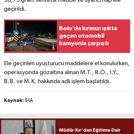
geçirildi.
Bolu'da kırmızı ışıkta
geçen otomobil
kamyonla çarpıştı
Ele geçirilen uyuşturucu maddelere el konulurken,
operasyonda gözaltına alınan M.T., R.Ö., İ.Y.,
B.B. ve M.K. hakkında adli işlem başlatıldı.
Kaynak:
İHA
Müdür Kır'dan Eğitime Dair