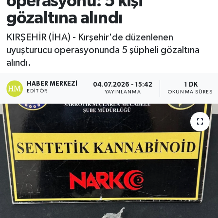
operasyonu: 5 kişi
gözaltına alındı
Ekonomi
KIRŞEHİR (İHA) - Kırşehir'de düzenlenen
Sağlık
uyuşturucu operasyonunda 5 şüpheli gözaltına
alındı.
Tokat Haber
HABER MERKEZI
04.07.2026 - 15:42
1 DK
EDITÖR
YAYINLANMA
OKUNMA SÜRESI