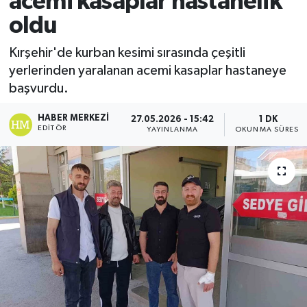
acemi kasaplar hastanelik
oldu
Ekonomi
Kırşehir'de kurban kesimi sırasında çeşitli
Sağlık
yerlerinden yaralanan acemi kasaplar hastaneye
başvurdu.
Tokat Haber
HABER MERKEZI
27.05.2026 - 15:42
1 DK
EDITÖR
YAYINLANMA
OKUNMA SÜRESI