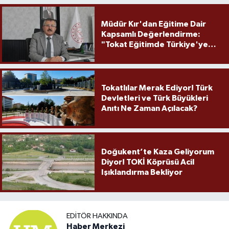
Müdür Kır'dan Eğitime Dair
Kapsamlı Değerlendirme:
"Tokat Eğitimde Türkiye'ye
Örnek Olmaya Devam Ediyor"
Tokatlılar Merak Ediyor! Türk
Devletleri ve Türk Büyükleri
Anıtı Ne Zaman Açılacak?
Doğukent’te Kaza Geliyorum
Diyor! TOKİ Köprüsü Acil
Işıklandırma Bekliyor
EDITÖR HAKKINDA
Haber Merkezi