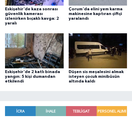
Eskişehir'de kaza sonrası
Çorum'da elini yem karma
güvenlik kamerası
makinesine kaptıran çiftçi
izlenirken bıçaklı kavga: 2
yaralandı
yaralı
Eskişehir'de 2 katlı binada
Düşen sis meşalesini almak
yangın: 5 kişi dumandan
isteyen çocuk minibüsün
etkilendi
altında kaldı