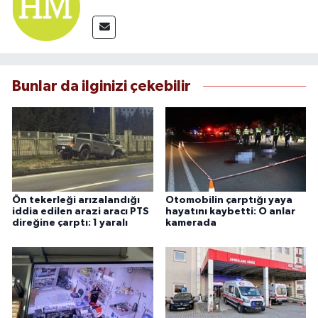
Bunlar da ilginizi çekebilir
Ön tekerleği arızalandığı
Otomobilin çarptığı yaya
iddia edilen arazi aracı PTS
hayatını kaybetti: O anlar
direğine çarptı: 1 yaralı
kamerada