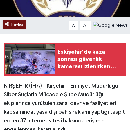
Paylaş
-
+
A
A
Eskişehir'de kaza
sonrası güvenlik
kamerası izlenirken
bıçaklı kavga: 2 yaralı
KIRŞEHİR (İHA) - Kırşehir İl Emniyet Müdürlüğü
Siber Suçlarla Mücadele Şube Müdürlüğü
ekiplerince yürütülen sanal devriye faaliyetleri
kapsamında, yasa dışı bahis reklamı yaptığı tespit
edilen 37 internet sitesi hakkında erişimin
engellenmesi kararı alındı.