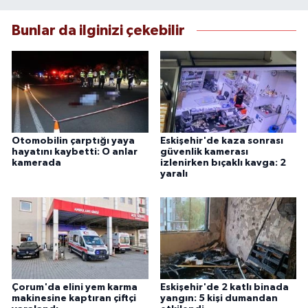
Bunlar da ilginizi çekebilir
Otomobilin çarptığı yaya
Eskişehir'de kaza sonrası
hayatını kaybetti: O anlar
güvenlik kamerası
kamerada
izlenirken bıçaklı kavga: 2
yaralı
Çorum'da elini yem karma
Eskişehir'de 2 katlı binada
makinesine kaptıran çiftçi
yangın: 5 kişi dumandan