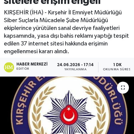
sitelere erişim engeli
Ekonomi
KIRŞEHİR (İHA) - Kırşehir İl Emniyet Müdürlüğü
Siber Suçlarla Mücadele Şube Müdürlüğü
Sağlık
ekiplerince yürütülen sanal devriye faaliyetleri
kapsamında, yasa dışı bahis reklamı yaptığı tespit
Tokat Haber
edilen 37 internet sitesi hakkında erişimin
engellenmesi kararı alındı.
HABER MERKEZI
24.06.2026 - 17:14
1 DK
EDITÖR
YAYINLANMA
OKUNMA SÜRESI