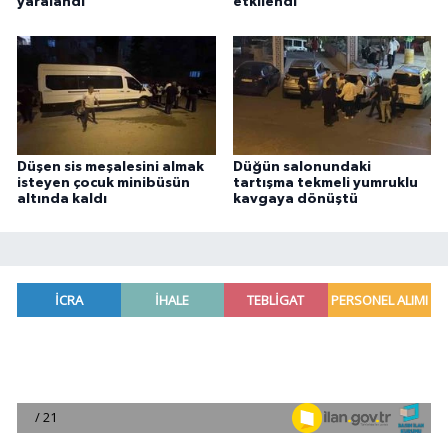
yaralandı
etkilendi
Düşen sis meşalesini almak
Düğün salonundaki
isteyen çocuk minibüsün
tartışma tekmeli yumruklu
altında kaldı
kavgaya dönüştü