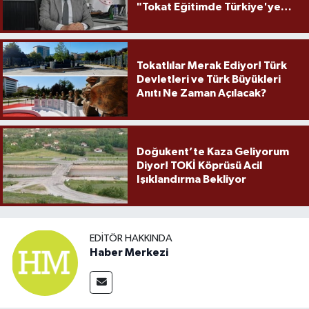
"Tokat Eğitimde Türkiye'ye
Örnek Olmaya Devam Ediyor"
Tokatlılar Merak Ediyor! Türk
Devletleri ve Türk Büyükleri
Anıtı Ne Zaman Açılacak?
Doğukent’te Kaza Geliyorum
Diyor! TOKİ Köprüsü Acil
Işıklandırma Bekliyor
EDITÖR HAKKINDA
Haber Merkezi