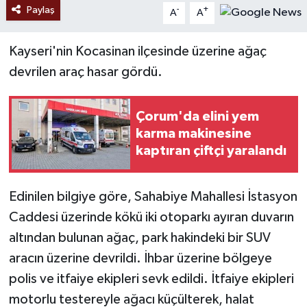
Paylaş
-
+
A
A
Kayseri'nin Kocasinan ilçesinde üzerine ağaç
devrilen araç hasar gördü.
Çorum'da elini yem
karma makinesine
kaptıran çiftçi yaralandı
Edinilen bilgiye göre, Sahabiye Mahallesi İstasyon
Caddesi üzerinde kökü iki otoparkı ayıran duvarın
altından bulunan ağaç, park hakindeki bir SUV
aracın üzerine devrildi. İhbar üzerine bölgeye
polis ve itfaiye ekipleri sevk edildi. İtfaiye ekipleri
motorlu testereyle ağacı küçülterek, halat