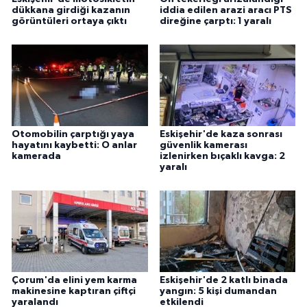
dükkana girdiği kazanın
iddia edilen arazi aracı PTS
görüntüleri ortaya çıktı
direğine çarptı: 1 yaralı
Otomobilin çarptığı yaya
Eskişehir'de kaza sonrası
hayatını kaybetti: O anlar
güvenlik kamerası
kamerada
izlenirken bıçaklı kavga: 2
yaralı
Çorum'da elini yem karma
Eskişehir'de 2 katlı binada
makinesine kaptıran çiftçi
yangın: 5 kişi dumandan
yaralandı
etkilendi