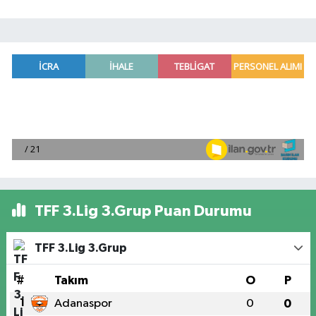
TFF 3.Lig 3.Grup Puan Durumu
TFF 3.Lig 3.Grup
#
Takım
O
P
1
Adanaspor
0
0