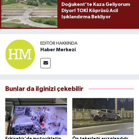
Doğukent’te Kaza Geliyorum
Diyor! TOKİ Köprüsü Acil
Işıklandırma Bekliyor
EDITÖR HAKKINDA
Haber Merkezi
Bunlar da ilginizi çekebilir
Eskişehir'de motosikletin
Ön tekerleği arızalandığı