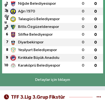
2
Niğde Belediyesispor
0
0
3
Ağrı 1970
0
0
4
Talasgücü Belediyespor
0
0
5
Bitlis Özgüzelderespor
0
0
6
Silifke Belediyespor
0
0
7
Diyarbekirspor
0
0
8
Yeşilyurt Belediyespor
0
0
9
Kırıkkale Büyük Anadolu
0
0
10
Karaköprü Belediyespor
0
0
Detaylar için tıklayın
TFF 3.Lig 3.Grup Fikstür