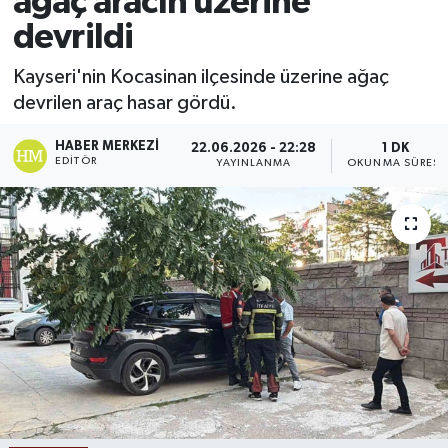
ağaç aracın üzerine
devrildi
Ekonomi
Kayseri'nin Kocasinan ilçesinde üzerine ağaç
Sağlık
devrilen araç hasar gördü.
Tokat Haber
HABER MERKEZI
22.06.2026 - 22:28
1 DK
EDITÖR
YAYINLANMA
OKUNMA SÜRESI