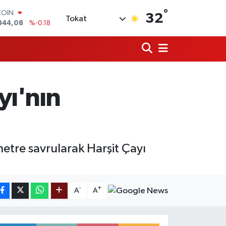
COIN
°
32
Tokat
944,08
%-0.18
LAR
7436
%0.18
RO
2510
%0.32
RLİN
4811
%0.38
yı'nın
M ALTIN
0.55
%0.03
T100
779
%-14
etre savrularak Harşit Çayı
-
+
A
A