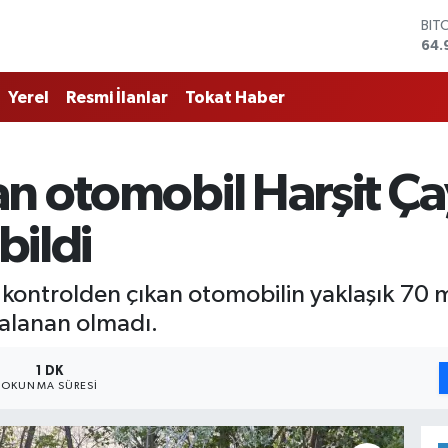
BIT
64.
DO
47,
Yerel
Resmi İlanlar
Tokat Haber
EU
55,
STE
64,
n otomobil Harşit Ça
GRA
666
BİS
bildi
13.
kontrolden çıkan otomobilin yaklaşık 70 m
alanan olmadı.
1 DK
OKUNMA SÜRESI