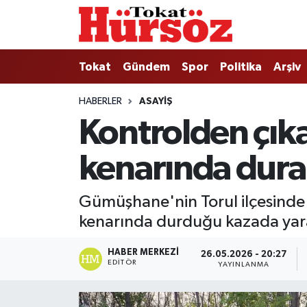
Tokat
Nöbetçi Eczaneler
Tokat
Gündem
Spor
Politika
Arşiv
Türkiye Gündemi
Hava Durumu
HABERLER
ASAYIŞ
Kontrolden çıka
Gündem
Tokat Namaz Vakitleri
kenarında dura
Asayiş
Trafik Durumu
Spor
Süper Lig Puan Durumu ve Fikstür
Gümüşhane'nin Torul ilçesinde 
kenarında durduğu kazada yar
Politika
Tüm Manşetler
HABER MERKEZI
26.05.2026 - 20:27
Tokat Spor
Son Dakika Haberleri
EDITÖR
YAYINLANMA
Eğitim
Haber Arşivi