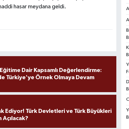
maddi hasar meydana geldi.
A
A
B
B
K
B
Y
 Eğitime Dair Kapsamlı Değerlendirme:
F
de Türkiye'ye Örnek Olmaya Devam
D
B
O
Y
k Ediyor! Türk Devletleri ve Türk Büyükleri
B
 Açılacak?