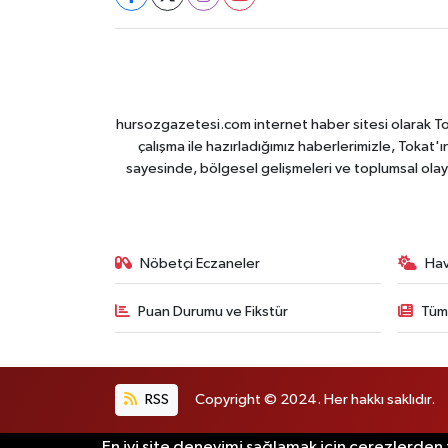
hursozgazetesi.com internet haber sitesi olarak Tokat
çalışma ile hazırladığımız haberlerimizle, Tokat'ın
sayesinde, bölgesel gelişmeleri ve toplumsal olayl
Nöbetçi Eczaneler
Ha
Puan Durumu ve Fikstür
Tüm
RSS
Copyright © 2024. Her hakkı saklıdır.
En iyi site deneyimi sağlamak için çerezlerden f