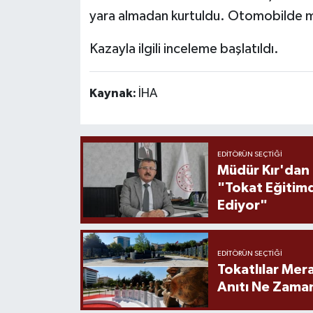
yara almadan kurtuldu. Otomobilde 
Kazayla ilgili inceleme başlatıldı.
Kaynak:
İHA
EDITÖRÜN SEÇTIĞI
Müdür Kır'dan
"Tokat Eğitim
Ediyor"
EDITÖRÜN SEÇTIĞI
Tokatlılar Mera
Anıtı Ne Zaman