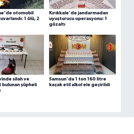
e'de otomobil
Kırıkkale'de jandarmadan
varlandı: 1 ölü, 2
uyuşturucu operasyonu: 1
gözaltı
inde silah ve
Samsun'da 1 ton 160 litre
bulunan şüpheli
kaçak etil alkol ele geçirildi
ı