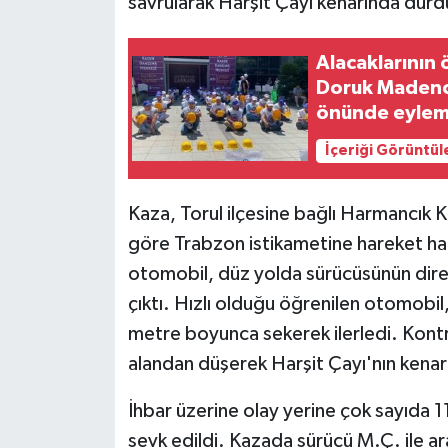
savrularak Harşit Çayı kenarında dur
Alacaklarının 
Doruk Madencil
önünde eylem
İçeriği Görüntül
Kaza, Torul ilçesine bağlı Harmancık 
göre Trabzon istikametine hareket ha
otomobil, düz yolda sürücüsünün dire
çıktı. Hızlı olduğu öğrenilen otomobil,
metre boyunca sekerek ilerledi. Kont
alandan düşerek Harşit Çayı'nın kenar
İhbar üzerine olay yerine çok sayıda 11
sevk edildi. Kazada sürücü M.Ç. ile ar