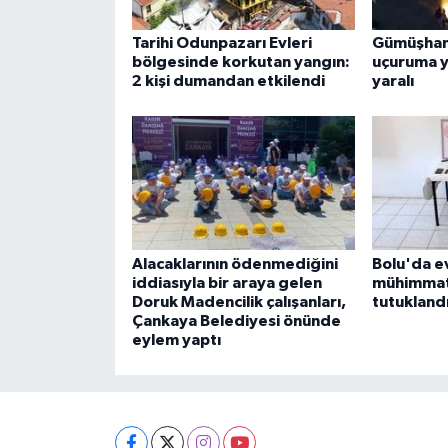
Tarihi Odunpazarı Evleri
Gümüşhan
bölgesinde korkutan yangın:
uçuruma yu
2 kişi dumandan etkilendi
yaralı
Alacaklarının ödenmediğini
Bolu'da ev
iddiasıyla bir araya gelen
mühimmat 
Doruk Madencilik çalışanları,
tutukland
Çankaya Belediyesi önünde
eylem yaptı