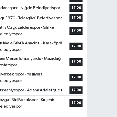
danaspor - Niğde Belediyesispor
17:00
ğrı 1970 - Talasgücü Belediyespor
17:00
itlis Özgüzelderespor - Silifke
17:00
elediyespor
ırıkkale Büyük Anadolu - Karaköprü
17:00
elediyespor
eni Mersin Idmanyurdu - Mazıdağı
17:00
osfatspor
iyarbekirspor - Yeşilyurt
17:00
elediyespor
smaniyespor - Adana Adaletgucu
17:00
ozgat Bld Bozokspor - Kırşehir
17:00
elediyespor