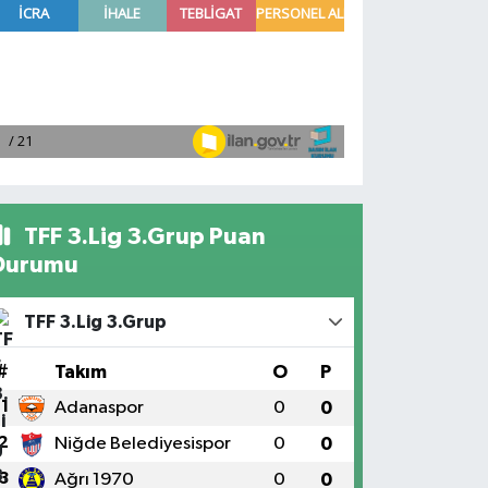
TFF 3.Lig 3.Grup Puan
Durumu
TFF 3.Lig 3.Grup
#
Takım
O
P
1
Adanaspor
0
0
2
Niğde Belediyesispor
0
0
3
Ağrı 1970
0
0