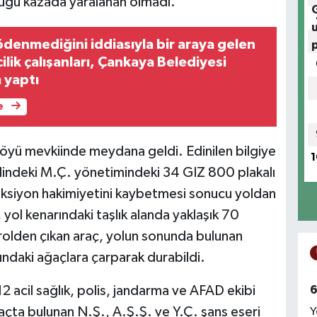
duğu kazada yaralanan olmadı.
ödenmediğini iddiasıyla bir araya gelen
ik çalışanları, Çankaya Belediyesi
 yaptı
e
Köyü mevkiinde meydana geldi. Edinilen bilgiye
1
lindeki M.Ç. yönetimindeki 34 GIZ 800 plakalı
ksiyon hakimiyetini kaybetmesi sonucu yoldan
 yol kenarındaki taşlık alanda yaklaşık 70
rolden çıkan araç, yolun sonunda bulunan
ındaki ağaçlara çarparak durabildi.
6
2 acil sağlık, polis, jandarma ve AFAD ekibi
açta bulunan N.Ş., A.Ş.Ş. ve Y.Ç. şans eseri
Y