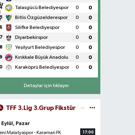
4
Talasgücü Belediyespor
0
0
5
Bitlis Özgüzelderespor
0
0
6
Silifke Belediyespor
0
0
7
Diyarbekirspor
0
0
8
Yeşilyurt Belediyespor
0
0
9
Kırıkkale Büyük Anadolu
0
0
0
Karaköprü Belediyespor
0
0
Detaylar için tıklayın
TFF 3.Lig 3.Grup Fikstür
 Eylül, Pazar
eni Malatyaspor - Karaman FK
17:00