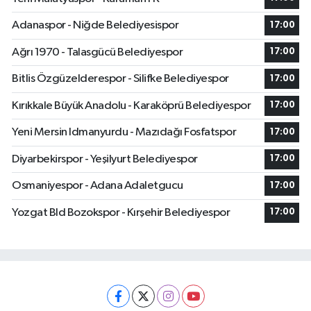
Adanaspor - Niğde Belediyesispor
17:00
Ağrı 1970 - Talasgücü Belediyespor
17:00
Bitlis Özgüzelderespor - Silifke Belediyespor
17:00
Kırıkkale Büyük Anadolu - Karaköprü Belediyespor
17:00
Yeni Mersin Idmanyurdu - Mazıdağı Fosfatspor
17:00
Diyarbekirspor - Yeşilyurt Belediyespor
17:00
Osmaniyespor - Adana Adaletgucu
17:00
Yozgat Bld Bozokspor - Kırşehir Belediyespor
17:00