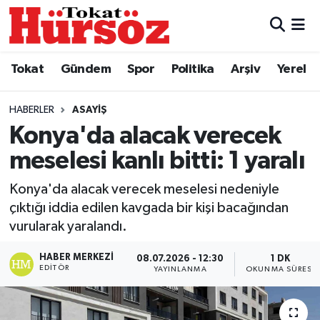
Tokat
Nöbetçi Eczaneler
Tokat
Gündem
Spor
Politika
Arşiv
Yerel
Türkiye Gündemi
Hava Durumu
HABERLER
ASAYIŞ
Gündem
Tokat Namaz Vakitleri
Konya'da alacak verecek
meselesi kanlı bitti: 1 yaralı
Asayiş
Trafik Durumu
Konya'da alacak verecek meselesi nedeniyle
Spor
Süper Lig Puan Durumu ve Fikstür
çıktığı iddia edilen kavgada bir kişi bacağından
vurularak yaralandı.
Politika
Tüm Manşetler
HABER MERKEZI
08.07.2026 - 12:30
1 DK
EDITÖR
YAYINLANMA
OKUNMA SÜRESI
Tokat Spor
Son Dakika Haberleri
Eğitim
Haber Arşivi