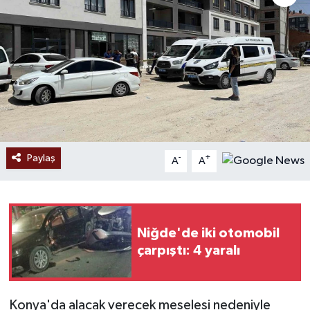
Ekonomi
Sağlık
Tokat Haber
Paylaş
-
+
A
A
Niğde'de iki otomobil
çarpıştı: 4 yaralı
Konya'da alacak verecek meselesi nedeniyle