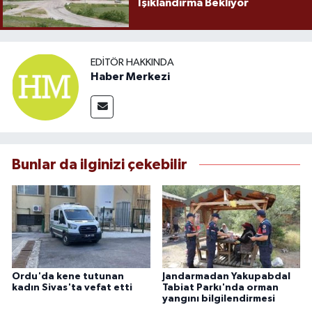
Işıklandırma Bekliyor
EDITÖR HAKKINDA
Haber Merkezi
Bunlar da ilginizi çekebilir
Ordu'da kene tutunan
Jandarmadan Yakupabdal
kadın Sivas'ta vefat etti
Tabiat Parkı'nda orman
yangını bilgilendirmesi