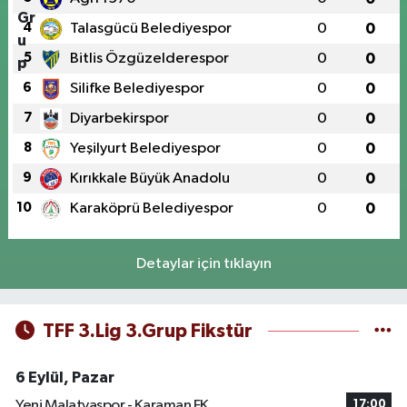
4
Talasgücü Belediyespor
0
0
5
Bitlis Özgüzelderespor
0
0
6
Silifke Belediyespor
0
0
7
Diyarbekirspor
0
0
8
Yeşilyurt Belediyespor
0
0
9
Kırıkkale Büyük Anadolu
0
0
10
Karaköprü Belediyespor
0
0
Detaylar için tıklayın
TFF 3.Lig 3.Grup Fikstür
6 Eylül, Pazar
Yeni Malatyaspor - Karaman FK
17:00