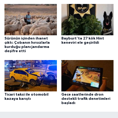
Sürünün içinden ihanet
Bayburt'ta 27 kök Hint
çıktı: Çobanın hırsızlarla
keneviri ele geçirildi
kurduğu planı jandarma
deşifre etti
Ticari taksi ile otomobil
Gece saatlerinde dron
kazaya karıştı
destekli trafik denetimleri
başladı