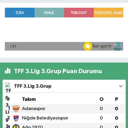
TFF 3.Lig 3.Grup Puan Durumu
TFF 3.Lig 3.Grup
#
Takım
O
P
1
Adanaspor
0
0
2
Niğde Belediyesispor
0
0
3
Ağrı 1970
0
0