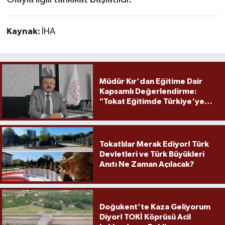
Kaynak:
İHA
Müdür Kır'dan Eğitime Dair
Kapsamlı Değerlendirme:
"Tokat Eğitimde Türkiye'ye
Örnek Olmaya Devam Ediyor"
Tokatlılar Merak Ediyor! Türk
Devletleri ve Türk Büyükleri
Anıtı Ne Zaman Açılacak?
Doğukent’te Kaza Geliyorum
Diyor! TOKİ Köprüsü Acil