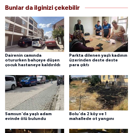
Bunlar da ilginizi çekebilir
Dairenin camında
Parkta dilenen yaşlı kadının
otururken bahçeye düşen
üzerinden deste deste
çocuk hastaneye kaldırıldı
para çıktı
Samsun'da yaşlı adam
Bolu'da 2 köy ve 1
evinde ölü bulundu
mahallede ot yangını