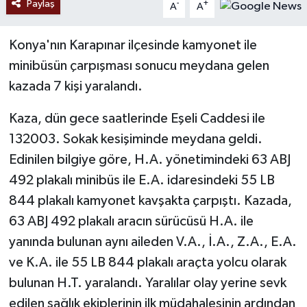
Paylaş
-
+
A
A
Konya'nın Karapınar ilçesinde kamyonet ile
minibüsün çarpışması sonucu meydana gelen
kazada 7 kişi yaralandı.
Kaza, dün gece saatlerinde Eşeli Caddesi ile
132003. Sokak kesişiminde meydana geldi.
Edinilen bilgiye göre, H.A. yönetimindeki 63 ABJ
492 plakalı minibüs ile E.A. idaresindeki 55 LB
844 plakalı kamyonet kavşakta çarpıştı. Kazada,
63 ABJ 492 plakalı aracın sürücüsü H.A. ile
yanında bulunan aynı aileden V.A., İ.A., Z.A., E.A.
ve K.A. ile 55 LB 844 plakalı araçta yolcu olarak
bulunan H.T. yaralandı. Yaralılar olay yerine sevk
edilen sağlık ekiplerinin ilk müdahalesinin ardından