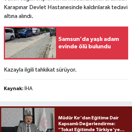
Karapınar Devlet Hastanesinde kaldırılarak tedavi
altına alındı.
Samsun'da yaşlı adam
evinde ölü bulundu
Kazayla ilgili tahkikat sürüyor.
Kaynak:
İHA
Müdür Kır'dan Eğitime Dair
Kapsamlı Değerlendirme:
"Tokat Eğitimde Türkiye'ye