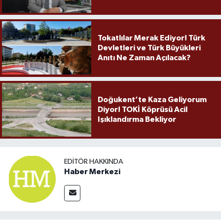
Örnek Olmaya Devam Ediyor"
Tokatlılar Merak Ediyor! Türk
Devletleri ve Türk Büyükleri
Anıtı Ne Zaman Açılacak?
Doğukent’te Kaza Geliyorum
Diyor! TOKİ Köprüsü Acil
Işıklandırma Bekliyor
EDITÖR HAKKINDA
Haber Merkezi