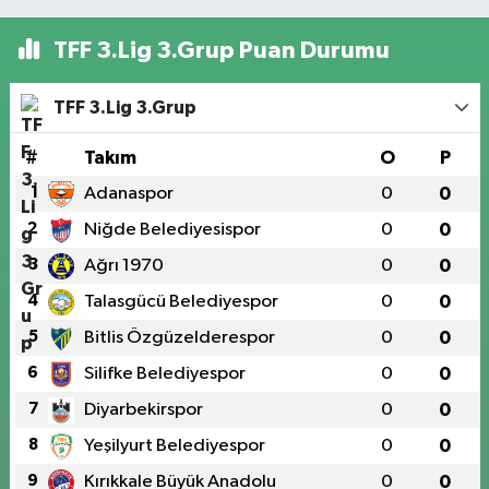
TFF 3.Lig 3.Grup Puan Durumu
TFF 3.Lig 3.Grup
#
Takım
O
P
1
Adanaspor
0
0
2
Niğde Belediyesispor
0
0
3
Ağrı 1970
0
0
4
Talasgücü Belediyespor
0
0
5
Bitlis Özgüzelderespor
0
0
6
Silifke Belediyespor
0
0
7
Diyarbekirspor
0
0
8
Yeşilyurt Belediyespor
0
0
9
Kırıkkale Büyük Anadolu
0
0