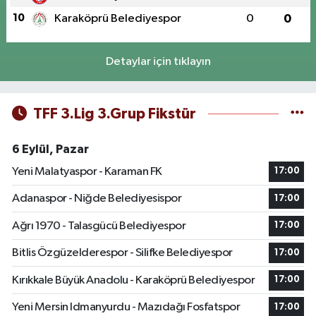
10
Karaköprü Belediyespor
0
0
Detaylar için tıklayın
TFF 3.Lig 3.Grup Fikstür
6 Eylül, Pazar
Yeni Malatyaspor - Karaman FK
17:00
Adanaspor - Niğde Belediyesispor
17:00
Ağrı 1970 - Talasgücü Belediyespor
17:00
Bitlis Özgüzelderespor - Silifke Belediyespor
17:00
Kırıkkale Büyük Anadolu - Karaköprü Belediyespor
17:00
Yeni Mersin Idmanyurdu - Mazıdağı Fosfatspor
17:00