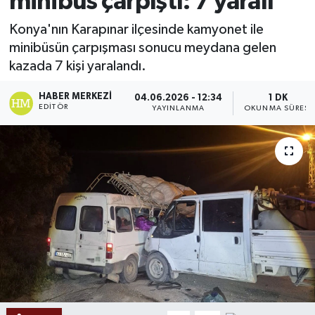
minibüs çarpıştı: 7 yaralı
Ekonomi
Konya'nın Karapınar ilçesinde kamyonet ile
minibüsün çarpışması sonucu meydana gelen
Sağlık
kazada 7 kişi yaralandı.
Tokat Haber
HABER MERKEZI
04.06.2026 - 12:34
1 DK
EDITÖR
YAYINLANMA
OKUNMA SÜRESI