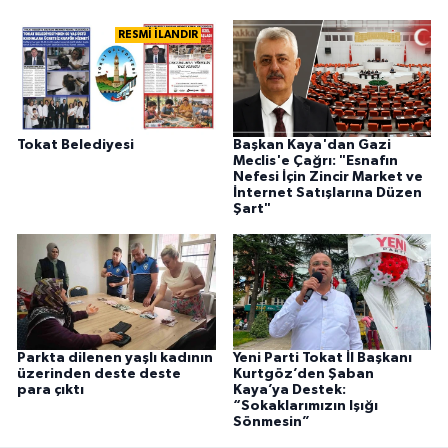
RESMİ İLANDIR
Tokat Belediyesi
Başkan Kaya'dan Gazi
Meclis'e Çağrı: "Esnafın
Nefesi İçin Zincir Market ve
İnternet Satışlarına Düzen
Şart"
Parkta dilenen yaşlı kadının
Yeni Parti Tokat İl Başkanı
üzerinden deste deste
Kurtgöz’den Şaban
para çıktı
Kaya’ya Destek:
“Sokaklarımızın Işığı
Sönmesin”