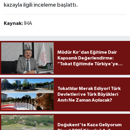
kazayla ilgili inceleme başlattı.
Kaynak:
İHA
Müdür Kır'dan Eğitime Dair
Kapsamlı Değerlendirme:
"Tokat Eğitimde Türkiye'ye
Örnek Olmaya Devam Ediyor"
Tokatlılar Merak Ediyor! Türk
Devletleri ve Türk Büyükleri
Anıtı Ne Zaman Açılacak?
Doğukent’te Kaza Geliyorum