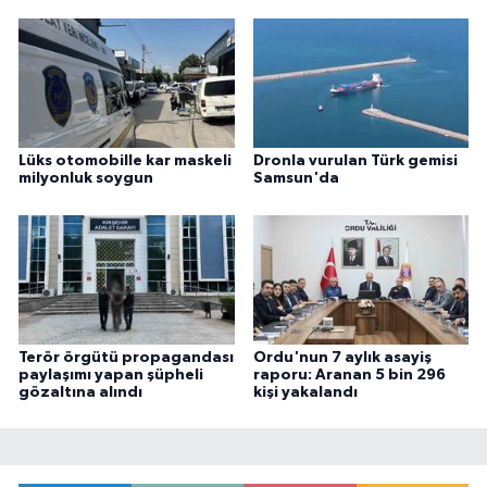
Lüks otomobille kar maskeli
Dronla vurulan Türk gemisi
milyonluk soygun
Samsun'da
Terör örgütü propagandası
Ordu'nun 7 aylık asayiş
paylaşımı yapan şüpheli
raporu: Aranan 5 bin 296
gözaltına alındı
kişi yakalandı