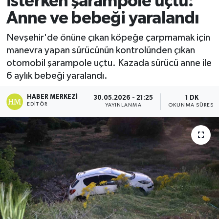
isterken şarampole uçtu:
Anne ve bebeği yaralandı
Ekonomi
Nevşehir'de önüne çıkan köpeğe çarpmamak için
Sağlık
manevra yapan sürücünün kontrolünden çıkan
otomobil şarampole uçtu. Kazada sürücü anne ile
Tokat Haber
6 aylık bebeği yaralandı.
HABER MERKEZI
30.05.2026 - 21:25
1 DK
EDITÖR
YAYINLANMA
OKUNMA SÜRESI