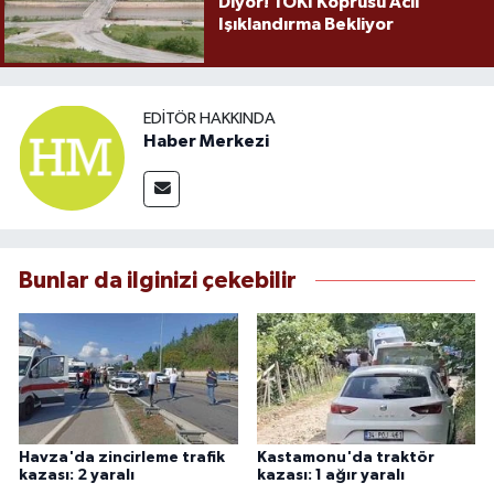
Diyor! TOKİ Köprüsü Acil
Işıklandırma Bekliyor
EDITÖR HAKKINDA
Haber Merkezi
Bunlar da ilginizi çekebilir
Havza'da zincirleme trafik
Kastamonu'da traktör
kazası: 2 yaralı
kazası: 1 ağır yaralı