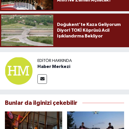
Anıtı Ne Zaman Açılacak?
Doğukent’te Kaza Geliyorum
Diyor! TOKİ Köprüsü Acil
Işıklandırma Bekliyor
EDITÖR HAKKINDA
Haber Merkezi
Bunlar da ilginizi çekebilir