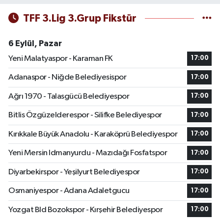
TFF 3.Lig 3.Grup Fikstür
6 Eylül, Pazar
Yeni Malatyaspor - Karaman FK
17:00
Adanaspor - Niğde Belediyesispor
17:00
Ağrı 1970 - Talasgücü Belediyespor
17:00
Bitlis Özgüzelderespor - Silifke Belediyespor
17:00
Kırıkkale Büyük Anadolu - Karaköprü Belediyespor
17:00
Yeni Mersin Idmanyurdu - Mazıdağı Fosfatspor
17:00
Diyarbekirspor - Yeşilyurt Belediyespor
17:00
Osmaniyespor - Adana Adaletgucu
17:00
Yozgat Bld Bozokspor - Kırşehir Belediyespor
17:00