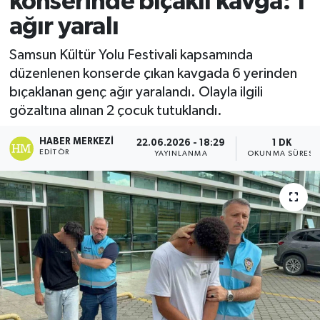
konserinde bıçaklı kavga: 1
ağır yaralı
Ekonomi
Samsun Kültür Yolu Festivali kapsamında
Sağlık
düzenlenen konserde çıkan kavgada 6 yerinden
bıçaklanan genç ağır yaralandı. Olayla ilgili
Tokat Haber
gözaltına alınan 2 çocuk tutuklandı.
HABER MERKEZI
22.06.2026 - 18:29
1 DK
EDITÖR
YAYINLANMA
OKUNMA SÜRESI