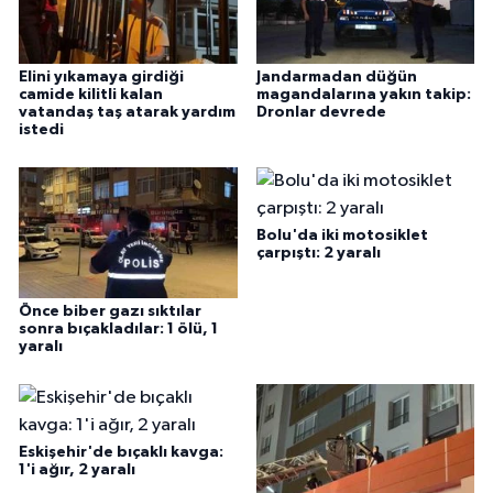
Elini yıkamaya girdiği
Jandarmadan düğün
camide kilitli kalan
magandalarına yakın takip:
vatandaş taş atarak yardım
Dronlar devrede
istedi
Bolu'da iki motosiklet
çarpıştı: 2 yaralı
Önce biber gazı sıktılar
sonra bıçakladılar: 1 ölü, 1
yaralı
Eskişehir'de bıçaklı kavga:
1'i ağır, 2 yaralı