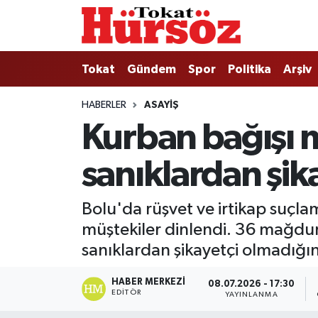
Tokat
Nöbetçi Eczaneler
Tokat
Gündem
Spor
Politika
Arşiv
Türkiye Gündemi
Hava Durumu
HABERLER
ASAYIŞ
Kurban bağışı m
Gündem
Tokat Namaz Vakitleri
sanıklardan şik
Asayiş
Trafik Durumu
Spor
Süper Lig Puan Durumu ve Fikstür
Bolu'da rüşvet ve irtikap suç
müştekiler dinlendi. 36 mağdu
Politika
Tüm Manşetler
sanıklardan şikayetçi olmadığın
Tokat Spor
Son Dakika Haberleri
HABER MERKEZI
08.07.2026 - 17:30
EDITÖR
YAYINLANMA
Eğitim
Haber Arşivi