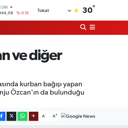
944,08
%-0.18
°
LAR
30
Tokat
7436
%0.18
RO
2510
%0.32
RLİN
4811
%0.38
M ALTIN
0.55
%0.03
n ve diğer
T100
779
%-14
asında kurban bağışı yapan
Tanju Özcan'ın da bulunduğu
-
+
A
A