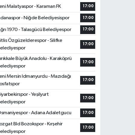
eni Malatyaspor - Karaman FK
17:00
danaspor - Niğde Belediyesispor
17:00
ğrı 1970 - Talasgücü Belediyespor
17:00
itlis Özgüzelderespor - Silifke
17:00
elediyespor
ırıkkale Büyük Anadolu - Karaköprü
17:00
elediyespor
eni Mersin Idmanyurdu - Mazıdağı
17:00
osfatspor
iyarbekirspor - Yeşilyurt
17:00
elediyespor
smaniyespor - Adana Adaletgucu
17:00
ozgat Bld Bozokspor - Kırşehir
17:00
elediyespor