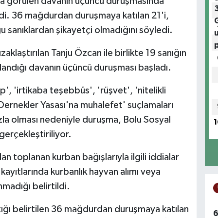
yla görülen davanın üçüncü duruşmasında
ndi. 36 mağdurdan duruşmaya katılan 21'i,
u sanıklardan şikayetçi olmadığını söyledi.
klaştırılan Tanju Özcan ile birlikte 19 sanığın
gılandığı davanın üçüncü duruşması başladı.
p', 'irtikaba teşebbüs', 'rüşvet', 'nitelikli
e Dernekler Yasası'na muhalefet' suçlamaları
fazla olması nedeniyle duruşma, Bolu Sosyal
1
gerçekleştiriliyor.
toplanan kurban bağışlarıyla ilgili iddialar
f kayıtlarında kurbanlık hayvan alımı veya
nmadığı belirtildi.
ğı belirtilen 36 mağdurdan duruşmaya katılan
6