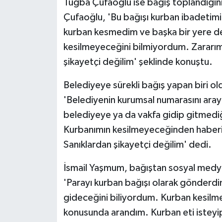
Tuğba Çufaoğlu ise bağış toplandığın
Çufaoğlu, 'Bu bağışı kurban ibadetimi
kurban kesmedim ve başka bir yere 
kesilmeyeceğini bilmiyordum. Zararım 1
şikayetçi değilim' şeklinde konuştu.
Belediyeye sürekli bağış yapan biri old
'Belediyenin kurumsal numarasını aray
belediyeye ya da vakfa gidip gitmediğ
Kurbanımın kesilmeyeceğinden haberim 
Sanıklardan şikayetçi değilim' dedi.
İsmail Yaşmum, bağıştan sosyal medya 
'Parayı kurban bağışı olarak gönderd
gideceğini biliyordum. Kurban kesilm
konusunda arandım. Kurban eti isteyi