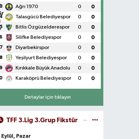
3
Ağrı 1970
0
0
4
Talasgücü Belediyespor
0
0
5
Bitlis Özgüzelderespor
0
0
6
Silifke Belediyespor
0
0
7
Diyarbekirspor
0
0
8
Yeşilyurt Belediyespor
0
0
9
Kırıkkale Büyük Anadolu
0
0
0
Karaköprü Belediyespor
0
0
Detaylar için tıklayın
TFF 3.Lig 3.Grup Fikstür
 Eylül, Pazar