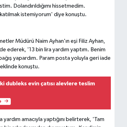
stim. Dolandırıldığımı hissetmedim.
 katılmak istemiyorum' diye konuştu.
metler Müdürü Naim Ayhan'ın eşi Filiz Ayhan,
e ederek, '13 bin lira yardım yaptım. Benim
e bağış yapardım. Param posta yoluyla geri iade
şeklinde konuştu.
ki dubleks evin çatısı alevlere teslim
e
a yardım amacıyla yaptığını belirterek, 'Tam