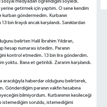
ı sosyal medyadan öğrendiğini söyledi.
 yerine getirmek için yaptım. O sene kendim
de kurban göndermedim. Kurbanın
3 bin liraydı ancak karşılandı. Sanıklardan
uğunu belirten Halil İbrahim Yıldıran,
ıp hesap numarası istedim. Paranın
ini kontrol etmedim. 13 bin lira gönderdim.
yoktu. Bana et getirildi. Zararım karşılandı.
aracılığıyla haberdar olduğunu belirterek,
im. Gönderdiğim paranın vakfın hesabına
eyeceğini bilmiyordum. Kurbanımın kesileceği
p istemediğim soruldu, istemediğimi