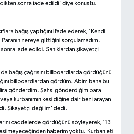
rdikten sonra iade edildi' diye konuştu.
kıflara bağış yaptığını ifade ederek, 'Kendi
 Paranın nereye gittiğini sorgulamadım.
onra iade edildi. Sanıklardan şikayetçi
dız da bağış çağrısını billboardlarda gördüğünü
ığını billboardlardan gördüm. Abim bana bu
bin lira gönderdim. Şahsi gönderdiğim para
 veya kurbanımın kesildiğine dair beni arayan
i. Şikayetçi değilim' dedi.
larını caddelerde gördüğünü söyleyerek, '13
kesilmeyeceğinden haberim yoktu. Kurban eti