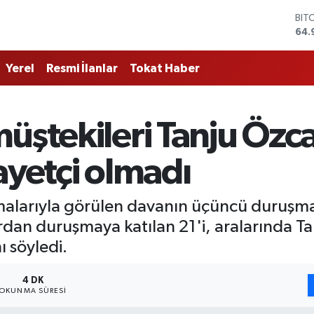
64.
DO
47,
EU
55,
Yerel
Resmi İlanlar
Tokat Haber
STE
64,
GRA
666
üştekileri Tanju Özca
BİS
13.
ayetçi olmadı
lamalarıyla görülen davanın üçüncü duruşm
rdan duruşmaya katılan 21'i, aralarında 
ı söyledi.
4 DK
OKUNMA SÜRESI