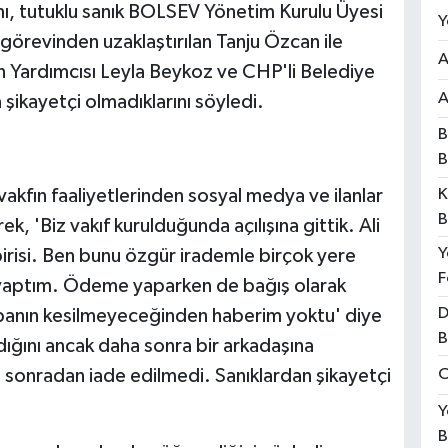
amı, tutuklu sanık BOLSEV Yönetim Kurulu Üyesi
Y
ı görevinden uzaklaştırılan Tanju Özcan ile
A
n Yardımcısı Leyla Beykoz ve CHP'li Belediye
A
ikayetçi olmadıklarını söyledi.
B
B
kfın faaliyetlerinden sosyal medya ve ilanlar
K
B
k, 'Biz vakıf kurulduğunda açılışına gittik. Ali
Y
 birisi. Ben bunu özgür irademle birçok yere
F
 yaptım. Ödeme yaparken de bağış olarak
D
banın kesilmeyeceğinden haberim yoktu' diye
B
ldığını ancak daha sonra bir arkadaşına
a sonradan iade edilmedi. Sanıklardan şikayetçi
O
Y
B