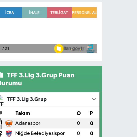
TFF 3.Lig 3.Grup Puan
Durumu
TFF 3.Lig 3.Grup
#
Takım
O
P
1
Adanaspor
0
0
2
Niğde Belediyesispor
0
0