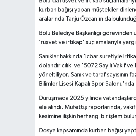
Bolu'da rüşvet ve irtikap suçlamaları
kurban bağışı yapan müştekiler dinle
aralarında Tanju Özcan'ın da bulunduğ
Bolu Belediye Başkanlığı görevinden uza
'rüşvet ve irtikap' suçlamalarıyla yar
Sanıklar hakkında 'icbar suretiyle irtika
dolandırıcılık' ve '5072 Sayılı Vakıf v
yöneltiliyor. Sanık ve taraf sayısının 
Bilimler Lisesi Kapalı Spor Salonu'nda 
Duruşmada 2025 yılında vatandaşlardan 
ele alındı. Müfettiş raporlarında, vakı
kesimine ilişkin herhangi bir işlem bulu
Dosya kapsamında kurban bağışı yaptı