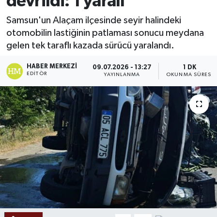
devrildi: 1 yaralı
Ekonomi
Samsun'un Alaçam ilçesinde seyir halindeki
otomobilin lastiğinin patlaması sonucu meydana
Sağlık
gelen tek taraflı kazada sürücü yaralandı.
Tokat Haber
HABER MERKEZI
09.07.2026 - 13:27
1 DK
EDITÖR
YAYINLANMA
OKUNMA SÜRESI