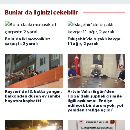
Bunlar da ilginizi çekebilir
Bolu'da iki motosiklet
Eskişehir'de bıçaklı kavga:
çarpıştı: 2 yaralı
1'i ağır, 2 yaralı
Kayseri'de 13. katta yangın:
Artvin Valisi Ergün'den
Balkondan düşen ev sahibi
Hopa'daki şüpheli cisim ile
hayatını kaybetti
ilgili açıklama: 'Endişe
edilecek bir durum yok, yol
yeniden trafiğe açıldı'