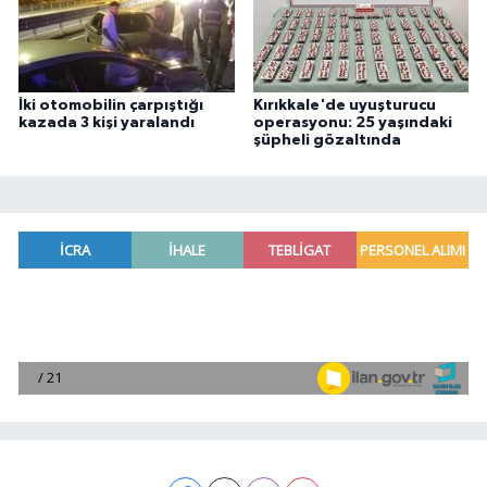
İki otomobilin çarpıştığı
Kırıkkale'de uyuşturucu
kazada 3 kişi yaralandı
operasyonu: 25 yaşındaki
şüpheli gözaltında