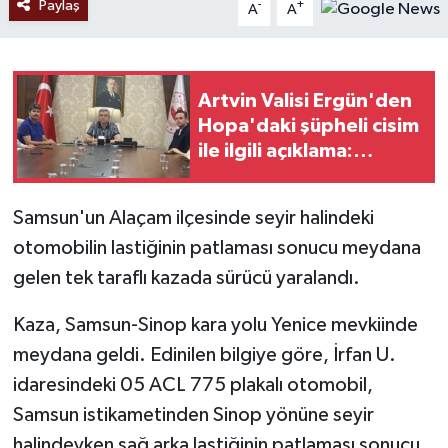
Paylaş
-
+
A
A
Artvin Valisi Ergün'den
Hopa'daki şüpheli cisim
ile ilgili açıklama:
'Endişe edilecek bir
durum yok, yol yeniden
Samsun'un Alaçam ilçesinde seyir halindeki
trafiğe açıldı'
otomobilin lastiğinin patlaması sonucu meydana
gelen tek taraflı kazada sürücü yaralandı.
Kaza, Samsun-Sinop kara yolu Yenice mevkiinde
meydana geldi. Edinilen bilgiye göre, İrfan U.
idaresindeki 05 ACL 775 plakalı otomobil,
Samsun istikametinden Sinop yönüne seyir
halindeyken sağ arka lastiğinin patlaması sonucu