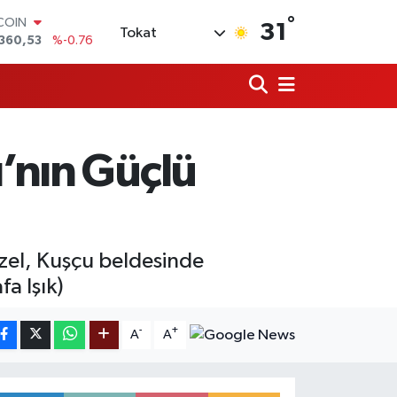
°
LAR
31
Tokat
,7069
%0.17
RO
,0265
%0.01
RLİN
1897
%0.02
AM ALTIN
8.49
%2.12
ı’nın Güçlü
T100
887
%64
TCOIN
360,53
%-0.76
zel, Kuşçu beldesinde
fa Işık)
-
+
A
A