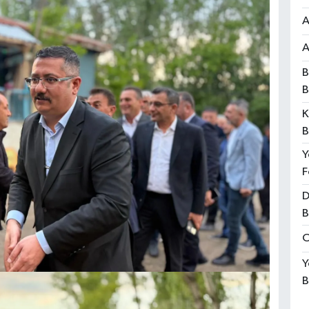
A
A
B
B
K
B
Y
F
D
B
O
Y
B