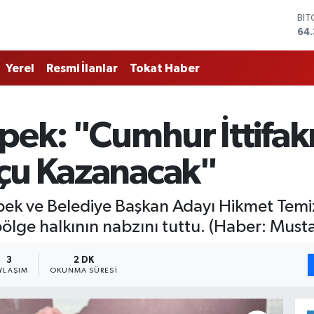
DO
47
EU
55
Yerel
Resmi İlanlar
Tokat Haber
STE
64,
GR
661
pek: "Cumhur İttifak
BİS
13.
BI
çu Kazanacak"
64.
İpek ve Belediye Başkan Adayı Hikmet Temi
 bölge halkının nabzını tuttu. (Haber: Musta
3
2 DK
YLAŞIM
OKUNMA SÜRESI