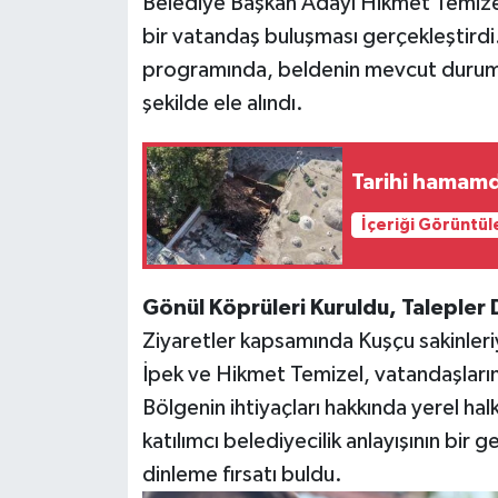
Belediye Başkan Adayı Hikmet Temizel i
bir vatandaş buluşması gerçekleştirdi.
programında, beldenin mevcut durumu 
şekilde ele alındı.
Tarihi hamam
İçeriği Görüntül
Gönül Köprüleri Kuruldu, Talepler 
Ziyaretler kapsamında Kuşçu sakinler
İpek ve Hikmet Temizel, vatandaşların 
Bölgenin ihtiyaçları hakkında yerel hal
katılımcı belediyecilik anlayışının bir 
dinleme fırsatı buldu.