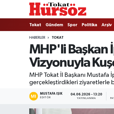
Tokat
Nöbetçi Eczaneler
Tokat
Gündem
Spor
Politika
Arşiv
Türkiye Gündemi
Hava Durumu
HABERLER
TOKAT
MHP'li Başkan İ
Gündem
Tokat Namaz Vakitleri
Vizyonuyla Kuş
Asayiş
Trafik Durumu
Spor
Süper Lig Puan Durumu ve Fikstür
MHP Tokat İl Başkanı Mustafa 
gerçekleştirdikleri ziyaretlerle
Politika
Tüm Manşetler
MUSTAFA IŞIK
04.06.2026 - 13:20
Tokat Spor
Son Dakika Haberleri
EDITÖR
YAYINLANMA
PA
Eğitim
Haber Arşivi