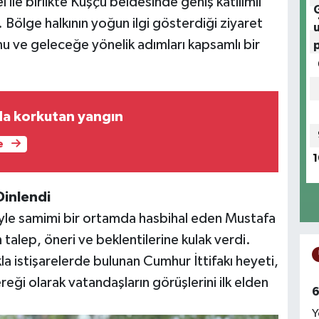
le birlikte Kuşçu beldesinde geniş katılımlı
 Bölge halkının yoğun ilgi gösterdiği ziyaret
ve geleceğe yönelik adımları kapsamlı bir
da korkutan yangın
e
1
Dinlendi
iyle samimi bir ortamda hasbihal eden Mustafa
talep, öneri ve beklentilerine kulak verdi.
kla istişarelerde bulunan Cumhur İttifakı heyeti,
gereği olarak vatandaşların görüşlerini ilk elden
6
Y