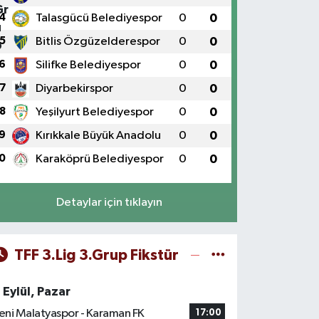
4
Talasgücü Belediyespor
0
0
5
Bitlis Özgüzelderespor
0
0
6
Silifke Belediyespor
0
0
7
Diyarbekirspor
0
0
8
Yeşilyurt Belediyespor
0
0
9
Kırıkkale Büyük Anadolu
0
0
0
Karaköprü Belediyespor
0
0
Detaylar için tıklayın
TFF 3.Lig 3.Grup Fikstür
 Eylül, Pazar
eni Malatyaspor - Karaman FK
17:00