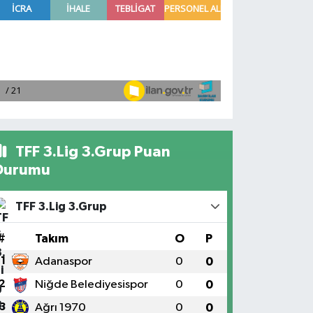
TFF 3.Lig 3.Grup Puan
Durumu
TFF 3.Lig 3.Grup
#
Takım
O
P
1
Adanaspor
0
0
2
Niğde Belediyesispor
0
0
3
Ağrı 1970
0
0