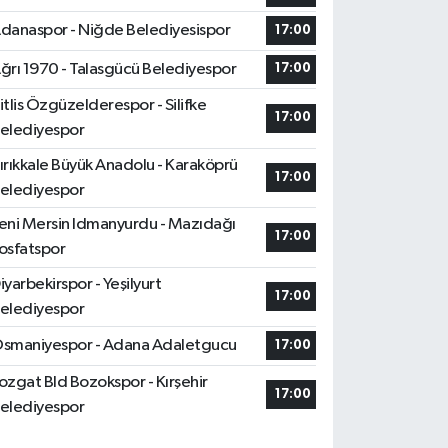
danaspor - Niğde Belediyesispor
17:00
ğrı 1970 - Talasgücü Belediyespor
17:00
itlis Özgüzelderespor - Silifke
17:00
elediyespor
ırıkkale Büyük Anadolu - Karaköprü
17:00
elediyespor
eni Mersin Idmanyurdu - Mazıdağı
17:00
osfatspor
iyarbekirspor - Yeşilyurt
17:00
elediyespor
smaniyespor - Adana Adaletgucu
17:00
ozgat Bld Bozokspor - Kırşehir
17:00
elediyespor