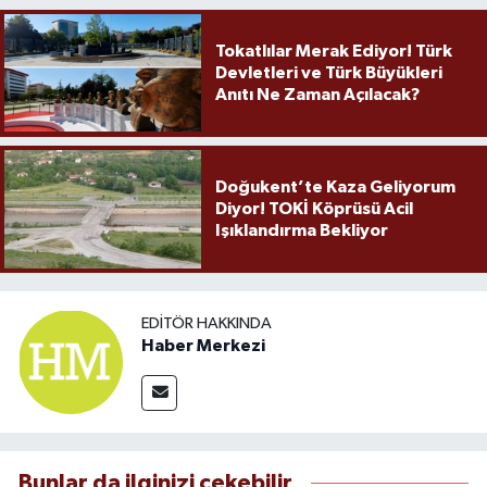
Tokatlılar Merak Ediyor! Türk
Devletleri ve Türk Büyükleri
Anıtı Ne Zaman Açılacak?
Doğukent’te Kaza Geliyorum
Diyor! TOKİ Köprüsü Acil
Işıklandırma Bekliyor
EDITÖR HAKKINDA
Haber Merkezi
Bunlar da ilginizi çekebilir