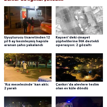
Uyuşturucu ticaretinden 12
Kayseri'deki cinayet
yıl 6 ay kesinleşmiş hapisle
şüphelilerine İHA destekli
aranan şahıs yakalandı
operasyon: 2 gözaltı
'Kız meselesinde' kan aktı:
Çankırı'da alevlere teslim
2 yaralı
olan ev küle döndü