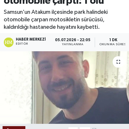
otomobile çarptı: 1 ölü
Ekonomi
Samsun'un Atakum ilçesinde park halindeki
otomobile çarpan motosikletin sürücüsü,
Sağlık
kaldırıldığı hastanede hayatını kaybetti.
Tokat Haber
HABER MERKEZI
05.07.2026 - 22:05
1 DK
EDITÖR
YAYINLANMA
OKUNMA SÜRESI