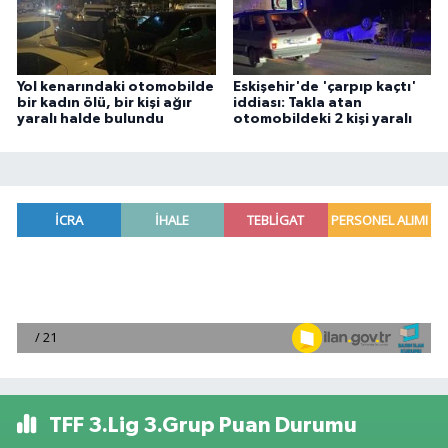
Yol kenarındaki otomobilde
Eskişehir'de 'çarpıp kaçtı'
bir kadın ölü, bir kişi ağır
iddiası: Takla atan
yaralı halde bulundu
otomobildeki 2 kişi yaralı
TFF 3.Lig 3.Grup Puan Durumu