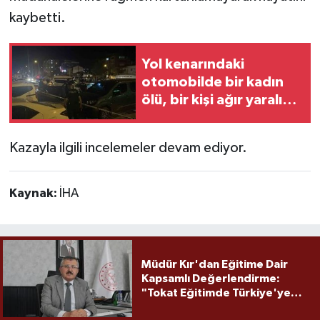
kaybetti.
Yol kenarındaki
otomobilde bir kadın
ölü, bir kişi ağır yaralı
halde bulundu
Kazayla ilgili incelemeler devam ediyor.
Kaynak:
İHA
Müdür Kır'dan Eğitime Dair
Kapsamlı Değerlendirme:
"Tokat Eğitimde Türkiye'ye
Örnek Olmaya Devam Ediyor"