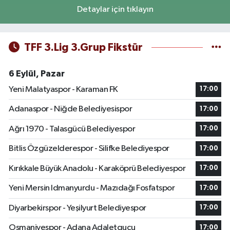
Detaylar için tıklayın
TFF 3.Lig 3.Grup Fikstür
6 Eylül, Pazar
Yeni Malatyaspor - Karaman FK
17:00
Adanaspor - Niğde Belediyesispor
17:00
Ağrı 1970 - Talasgücü Belediyespor
17:00
Bitlis Özgüzelderespor - Silifke Belediyespor
17:00
Kırıkkale Büyük Anadolu - Karaköprü Belediyespor
17:00
Yeni Mersin Idmanyurdu - Mazıdağı Fosfatspor
17:00
Diyarbekirspor - Yeşilyurt Belediyespor
17:00
Osmaniyespor - Adana Adaletgucu
17:00