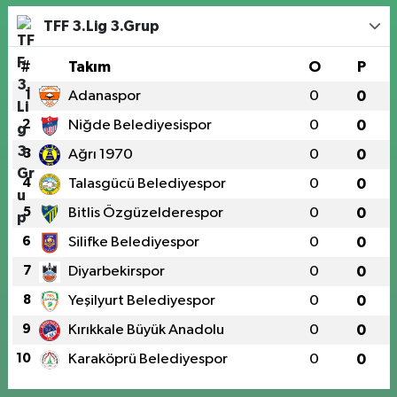
TFF 3.Lig 3.Grup
#
Takım
O
P
1
Adanaspor
0
0
2
Niğde Belediyesispor
0
0
3
Ağrı 1970
0
0
4
Talasgücü Belediyespor
0
0
5
Bitlis Özgüzelderespor
0
0
6
Silifke Belediyespor
0
0
7
Diyarbekirspor
0
0
8
Yeşilyurt Belediyespor
0
0
9
Kırıkkale Büyük Anadolu
0
0
10
Karaköprü Belediyespor
0
0