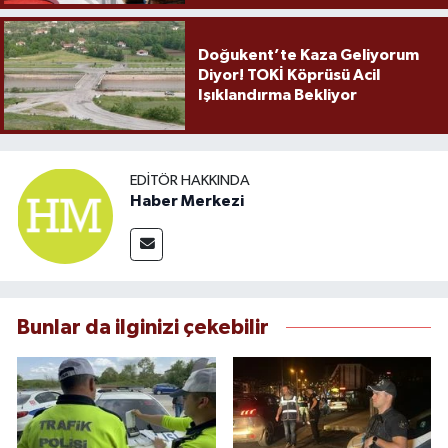
Doğukent’te Kaza Geliyorum
Diyor! TOKİ Köprüsü Acil
Işıklandırma Bekliyor
EDITÖR HAKKINDA
Haber Merkezi
Bunlar da ilginizi çekebilir