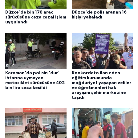
Düzce'de bin 178 araç
Düzce'de polis aranan 16
sürücüsüne ceza cezai işlem
kişiyi yakaladı
uygulandı
Karaman'da polisin 'dur'
Konkordato ilan eden
ihtarına uymayan
eğitim kurumunda
motosiklet sürücüsüne 402
mağduriyet yaşayan veliler
bin lira ceza kesildi
ve öğretmenleri hak
arayışını şehir merkezine
taşıdı