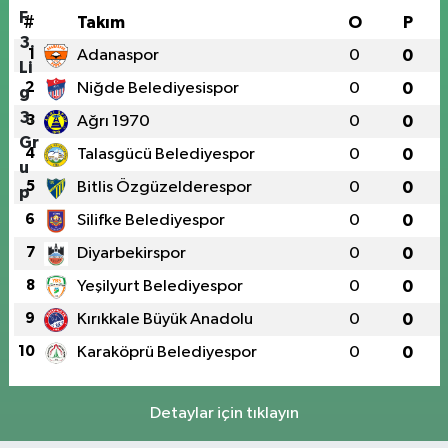
#
Takım
O
P
1
Adanaspor
0
0
2
Niğde Belediyesispor
0
0
3
Ağrı 1970
0
0
4
Talasgücü Belediyespor
0
0
5
Bitlis Özgüzelderespor
0
0
6
Silifke Belediyespor
0
0
7
Diyarbekirspor
0
0
8
Yeşilyurt Belediyespor
0
0
9
Kırıkkale Büyük Anadolu
0
0
10
Karaköprü Belediyespor
0
0
Detaylar için tıklayın