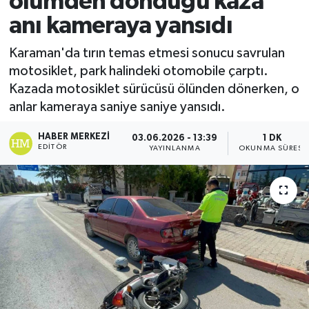
ölümden döndüğü kaza
anı kameraya yansıdı
Ekonomi
Karaman'da tırın temas etmesi sonucu savrulan
Sağlık
motosiklet, park halindeki otomobile çarptı.
Kazada motosiklet sürücüsü ölünden dönerken, o
Tokat Haber
anlar kameraya saniye saniye yansıdı.
HABER MERKEZI
03.06.2026 - 13:39
1 DK
EDITÖR
YAYINLANMA
OKUNMA SÜRESI