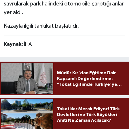
savrularak park halindeki otomobile çarptığı anlar
yer aldı.
Kazayla ilgili tahkikat başlatıldı.
Kaynak:
İHA
Müdür Kır'dan Eğitime Dair
Kapsamlı Değerlendirme:
"Tokat Eğitimde Türkiye'ye
Örnek Olmaya Devam Ediyor"
Tokatlılar Merak Ediyor! Türk
Devletleri ve Türk Büyükleri
Anıtı Ne Zaman Açılacak?