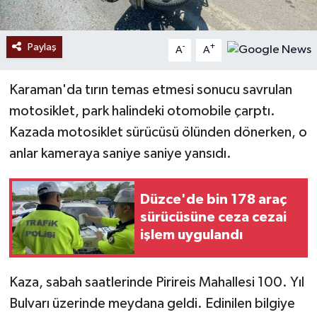
Paylaş
-
+
A
A
Karaman'da tırın temas etmesi sonucu savrulan
motosiklet, park halindeki otomobile çarptı.
Kazada motosiklet sürücüsü ölünden dönerken, o
anlar kameraya saniye saniye yansıdı.
Düzce'de bin 178 araç
sürücüsüne ceza cezai
işlem uygulandı
Kaza, sabah saatlerinde Pirireis Mahallesi 100. Yıl
Bulvarı üzerinde meydana geldi. Edinilen bilgiye