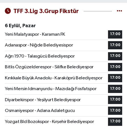
TFF 3.Lig 3.Grup Fikstür
6 Eylül, Pazar
Yeni Malatyaspor - Karaman FK
17:00
Adanaspor - Niğde Belediyesispor
17:00
Ağrı 1970 - Talasgücü Belediyespor
17:00
Bitlis Özgüzelderespor - Silifke Belediyespor
17:00
Kırıkkale Büyük Anadolu - Karaköprü Belediyespor
17:00
Yeni Mersin Idmanyurdu - Mazıdağı Fosfatspor
17:00
Diyarbekirspor - Yeşilyurt Belediyespor
17:00
Osmaniyespor - Adana Adaletgucu
17:00
Yozgat Bld Bozokspor - Kırşehir Belediyespor
17:00